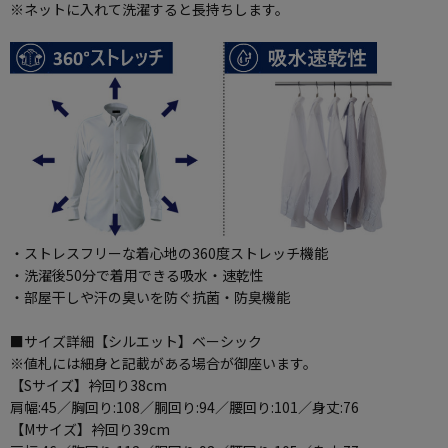
※ネットに入れて洗濯すると長持ちします。
・ストレスフリーな着心地の360度ストレッチ機能
・洗濯後50分で着用できる吸水・速乾性
・部屋干しや汗の臭いを防ぐ抗菌・防臭機能
■サイズ詳細【シルエット】ベーシック
※値札には細身と記載がある場合が御座います。
【Sサイズ】衿回り38cm
肩幅:45／胸回り:108／胴回り:94／腰回り:101／身丈:76
【Mサイズ】衿回り39cm