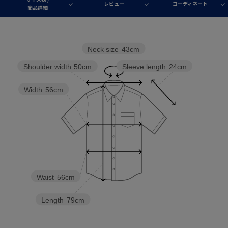
レビュー
コーディネート
商品詳細
Neck size
43cm
Sleeve length
24cm
Shoulder width
50cm
Width
56cm
Waist
56cm
Length
79cm