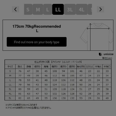
S
M
L
LL
3L
4L
5L
173cm 70kgRecommended
L
Find out more on your body type