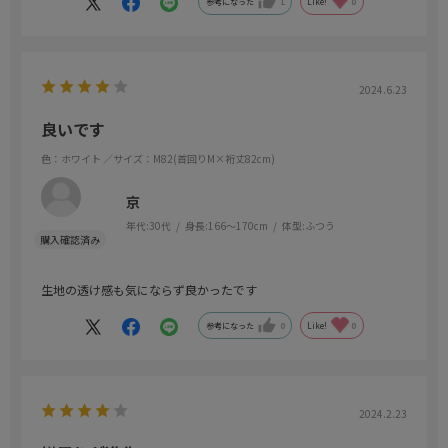
参考になった
1
Like!
0
ーティンにしたいと思います。
2024.6.23
良いです
色：ホワイト
／サイズ：M82(首回りM×裄丈82cm)
京
年代:
30代
身長:
166～170cm
体型:
ふつう
生地の透け感も気にならず良かったです
参考になった
0
Like!
0
2024.2.23