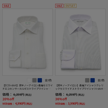
SALE
SALE
OUTLET
全3色
全2色
【ECOi-shirt】完全ノーアイロン長袖セミワイ
【完全ノーアイロン】長袖アイシャツクレリ
ドエコセンサーカルゼストライプワイシャツ
ックセミワイドストライプワイシャツi-shirt通
通年
年
価格：
価格：
6,259円
6,259円
(税込)
(税込)
20%off
36%off
4,990円
3,990円
WEB価格：
(税込)
WEB価格：
(税込)