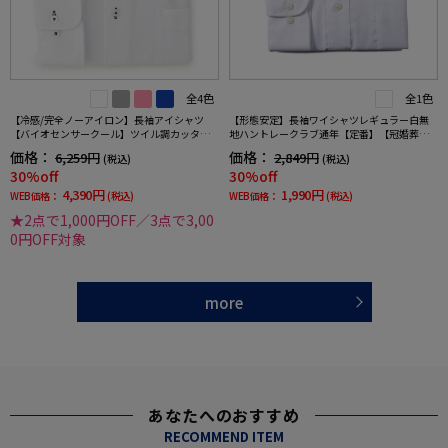
全4色
全1色
【冷感/完全ノーアイロン】長袖アイシャツ
【形態安定】長袖ワイシャツレギュラー白無
【バイオセンサークール】ツイル調カッタウ
地ハントレークラブ通年【定番】【冠婚葬祭/
ェイ織柄無地形態安定ストレッチ防汚効果吸
リクルート使用可】
価格：
価格：
6,259円
2,849円
(税込)
(税込)
汗速乾ワイシャツ春夏
30%off
30%off
4,390円
1,990円
WEB価格：
(税込)
WEB価格：
(税込)
★2点で1,000円OFF／3点で3,00
0円OFF対象
more
あなたへのおすすめ
RECOMMEND ITEM