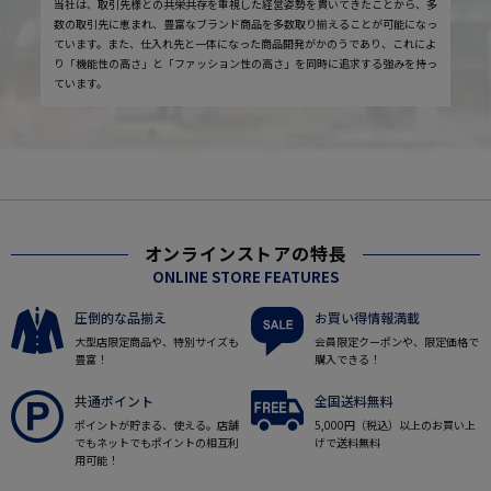
当社は、取引先様との共栄共存を重視した経営姿勢を貫いてきたことから、多
数の取引先に恵まれ、豊富なブランド商品を多数取り揃えることが可能になっ
ています。また、仕入れ先と一体になった商品開発がかのうであり、これによ
り「機能性の高さ」と「ファッション性の高さ」を同時に追求する強みを持っ
ています。
オンラインストアの特長
ONLINE STORE FEATURES
圧倒的な品揃え
お買い得情報満載
大型店限定商品や、特別サイズも
会員限定クーポンや、限定価格で
豊富！
購入できる！
共通ポイント
全国送料無料
ポイントが貯まる、使える。店舗
5,000円（税込）以上のお買い上
でもネットでもポイントの相互利
げで送料無料
用可能！