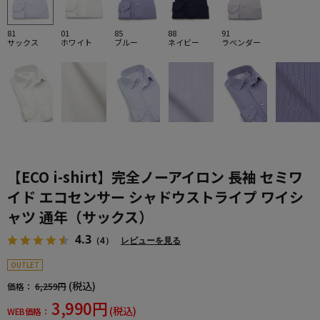
81
01
85
88
91
サックス
ホワイト
ブルー
ネイビー
ラベンダー
【ECO i-shirt】完全ノーアイロン 長袖 セミワ
イド エコセンサー シャドウストライプ ワイシ
ャツ 通年（サックス）
4.3
（4）
レビューを見る
OUTLET
(税込)
価格：
6,259円
3,990円
(税込)
WEB価格：