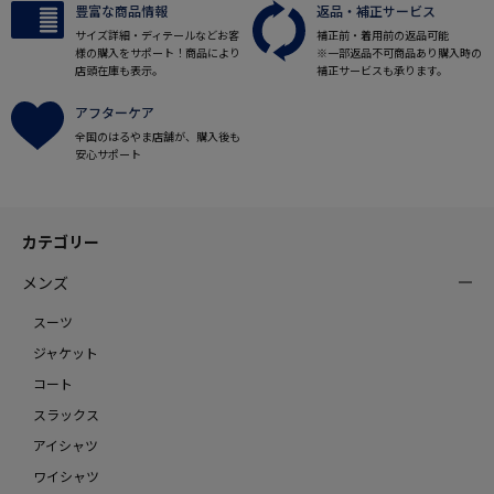
豊富な商品情報
返品・補正サービス
サイズ詳細・ディテールなどお客
補正前・着用前の返品可能
様の購入をサポート！商品により
※一部返品不可商品あり購入時の
店頭在庫も表示。
補正サービスも承ります。
アフターケア
全国のはるやま店舗が、購入後も
安心サポート
カテゴリー
メンズ
スーツ
ジャケット
コート
スラックス
アイシャツ
ワイシャツ