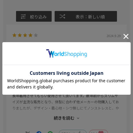
絞り込み
表示：新しい順
2024.9.29
アイシャツ推し！
色：ネイビー
／サイズ：3L86(首回り45cm×裄丈86cm)
アイランド
年代:
40代
身長:
180cm～
体型:
大柄
長年着用させてもらい愛用させて頂いてます。数年前からスリムサ
イズが主流な販売となり、体型に合わず他メーカーの物購入してお
りましたが、デザイン・着心地・シワ無しにてノンストレスと、や
はりアイシャツがベストでした。
続きを読む
新しいアイシャツ購入した翌日には、気持ちもリフレッシュし仕事
に自信を持って向き合う事が出来ておりました。是非今後も愛用さ
せていただきたく、自身のモチベーション向上に繋げ、成功へのル