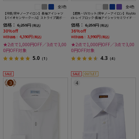
全3色
全4色
【冷感/完全ノーアイロン】長袖アイシャツ
【遮熱・UVカット/完全ノーアイロン】Rayblo
【バイオセンサークール】ストライプ調ボタ
ck-レイブロック-長袖アイシャツセミワイドス
ンダウンストライプ形態安定ストレッチ防汚
トライプワイシャツi-shirt
価格：
価格：
6,259円
6,259円
(税込)
(税込)
効果吸汗速乾ワイシャツ春夏
30%off
36%off
4,390円
3,990円
WEB価格：
(税込)
WEB価格：
(税込)
★2点で1,000円OFF／3点で3,00
★2点で1,000円OFF／3点で3,00
0円OFF対象
0円OFF対象
5.0
4.3
（1）
（4）
SALE
SALE
OUTLET
3
4