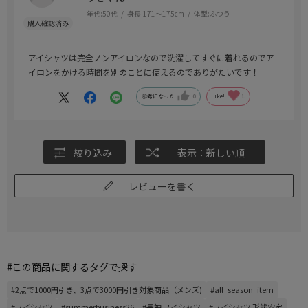
年代:
50代
身長:
171～175cm
体型:
ふつう
アイシャツは完全ノンアイロンなので洗濯してすぐに着れるのでア
イロンをかける時間を別のことに使えるのでありがたいです！
参考になった
0
Like!
1
絞り込み
表示：新しい順
レビューを書く
#この商品に関するタグで探す
#2点で1000円引き、3点で3000円引き対象商品（メンズ)
#all_season_item
#ワイシャツ
#summerbusiness26
#長袖 ワイシャツ
#ワイシャツ 形態安定