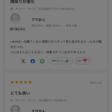
襟周りが進化
色：ホワイト
／サイズ：4L86(首回り47cm×裄丈86cm)
クマおじ
年代:
40代
身長:
180cm～
体型:
大柄
i-shirtは一日着ていると襟周りがヘタって見た目がわるかったのが難
点だった。
コレはそんなこともなく、改善されているのでオススメ
参考になった
0
Like!
0
2024.2.18
とても良い
色：ホワイト
／サイズ：L80(首回りL×裄丈80cm)
すぎやん