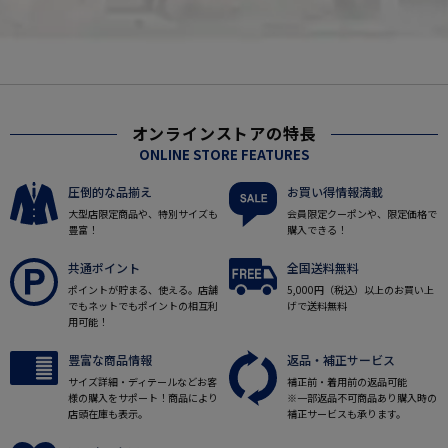
オンラインストアの特長
ONLINE STORE FEATURES
圧倒的な品揃え
お買い得情報満載
大型店限定商品や、特別サイズも
会員限定クーポンや、限定価格で
豊富！
購入できる！
共通ポイント
全国送料無料
ポイントが貯まる、使える。店舗
5,000円（税込）以上のお買い上
でもネットでもポイントの相互利
げで送料無料
用可能！
豊富な商品情報
返品・補正サービス
サイズ詳細・ディテールなどお客
補正前・着用前の返品可能
様の購入をサポート！商品により
※一部返品不可商品あり購入時の
店頭在庫も表示。
補正サービスも承ります。