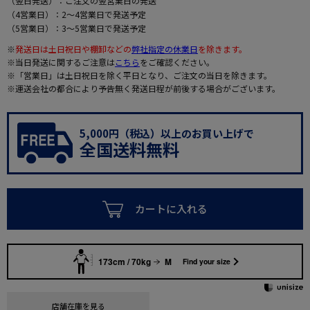
（翌日発送）：ご注文の翌営業日の発送
（4営業日）：2～4営業日で発送予定
（5営業日）：3～5営業日で発送予定
※
発送日は土日祝日や棚卸などの
弊社指定の休業日
を除きます。
※当日発送に関するご注意は
こちら
をご確認ください。
※「営業日」は土日祝日を除く平日となり、ご注文の当日を除きます。
※運送会社の都合により予告無く発送日程が前後する場合がございます。
5,000円（税込）以上のお買い上げで
全国送料無料
カートに入れる
173cm / 70kg
M
Find your size
店舗在庫を見る