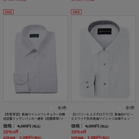
SALE
SALE
全1色
全1色
【形態安定】長袖ワイシャツレギュラー白無
【ビバリーヒルズポロクラブ】長袖白ドビー
地定番リッケンバッカー通年【冠婚葬祭/リク
セミワイド別布長袖ワイシャツ白場チェック
ルート使用可】
形態安定ワイシャツ通年
価格：
価格：
4,389円
4,389円
(税込)
(税込)
20%off
20%off
3,490円
3,490円
WEB価格：
(税込)
WEB価格：
(税込)