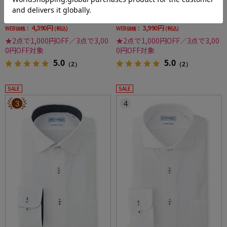
ンダウンストライプ形態安定ストレッチ防汚
吸汗速乾ワイシャツ通年
価格：
価格：
6,259円
4,290円
(税込)
(税込)
効果吸汗速乾ワイシャツ春夏
30%off
7%off
4,390円
3,990円
WEB価格：
(税込)
WEB価格：
(税込)
★2点で1,000円OFF／3点で3,00
★2点で1,000円OFF／3点で3,00
0円OFF対象
0円OFF対象
5.0
5.0
（2）
（2）
SALE
SALE
3
4