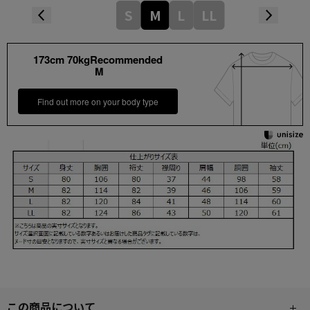
S
M
L
LL
173cm 70kgRecommended
M
Find out more on your body type
この商品について