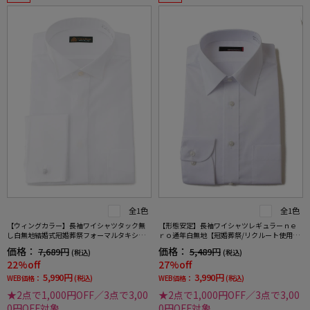
全1色
全1色
【ウィングカラー】長袖ワイシャツタック無
【形態安定】長袖ワイシャツレギュラーｎｅ
し白無地結婚式冠婚葬祭フォーマルタキシー
ｒｏ通年白無地【冠婚葬祭/リクルート使用
ドモーニング正礼装蝶ネクタイ向け
可】
価格：
価格：
7,689円
5,489円
(税込)
(税込)
22%off
27%off
5,990円
3,990円
WEB価格：
(税込)
WEB価格：
(税込)
★2点で1,000円OFF／3点で3,00
★2点で1,000円OFF／3点で3,00
0円OFF対象
0円OFF対象