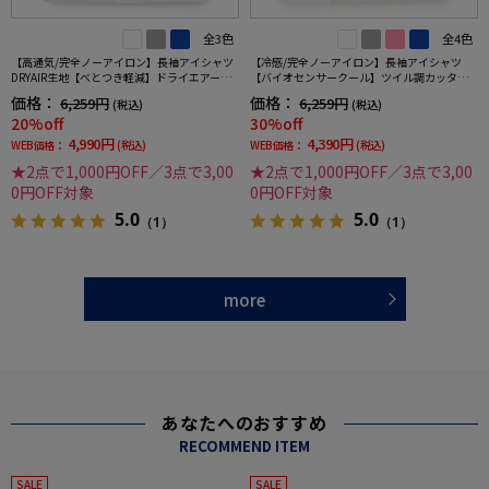
全3色
全4色
【高通気/完全ノーアイロン】長袖アイシャツ
【冷感/完全ノーアイロン】長袖アイシャツ
DRYAIR生地【べとつき軽減】ドライエアース
【バイオセンサークール】ツイル調カッタウ
トライプ調セミワイド別布ストライプ形態安
ェイ織柄無地形態安定ストレッチ防汚効果吸
価格：
価格：
6,259円
6,259円
(税込)
(税込)
定ストレッチ防汚効果吸汗速乾ワイシャツ春
汗速乾ワイシャツ春夏
20%off
30%off
夏
4,990円
4,390円
WEB価格：
(税込)
WEB価格：
(税込)
★2点で1,000円OFF／3点で3,00
★2点で1,000円OFF／3点で3,00
0円OFF対象
0円OFF対象
5.0
5.0
（1）
（1）
more
あなたへのおすすめ
RECOMMEND ITEM
SALE
SALE