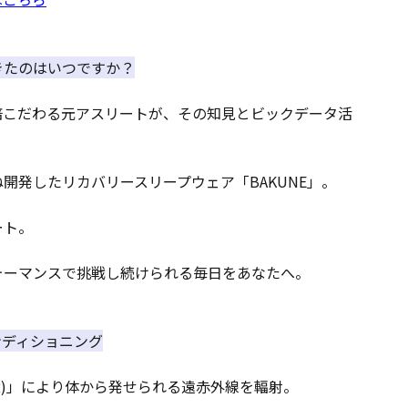
きたのはいつですか？
倍こだわる元アスリートが、その知見とビックデータ活
開発したリカバリースリープウェア「BAKUNE」。
ート。
ォーマンスで挑戦し続けられる毎日をあなたへ。
コンディショニング
E(R)」により体から発せられる遠赤外線を輻射。