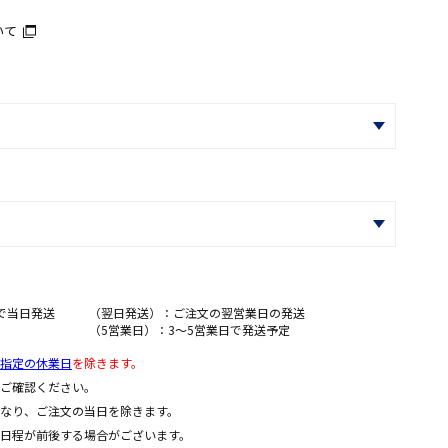
いて
で当日発送
（翌日発送）：ご注文の翌営業日の発送
（5営業日）：3～5営業日で発送予定
指定の休業日
を除きます。
ご確認ください。
なり、ご注文の当日を除きます。
日程が前後する場合がございます。