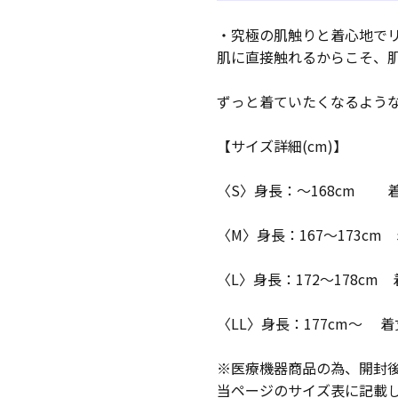
・究極の肌触りと着心地で
肌に直接触れるからこそ、
ずっと着ていたくなるよう
【サイズ詳細(cm)】
〈S〉身長：～168cm 着丈：
〈M〉身長：167～173cm 
〈L〉身長：172～178cm 
〈LL〉身長：177cm～ 着丈
※医療機器商品の為、開封
当ページのサイズ表に記載