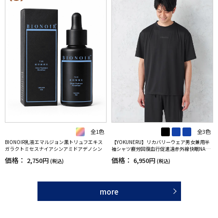
全1色
全3色
BIONOIR乳液エマルジョン黒トリュフエキス
【YOKUNERU】リカバリーウェア男女兼用半
ガラクトミセスナイアシンアミドアデノシン
袖シャツ疲労回復血行促進遠赤外線快眠NANO
MIX(R)【一般医療機器】SS～LLサイズ
価格：
価格：
2,750円
6,950円
(税込)
(税込)
more