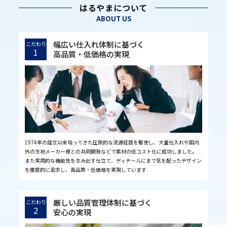
はるやまについて
ABOUT US
幅広い仕入れ体制に基づく
こだわり
1
高品質・低価格の実現
1974年の設立以来培ってきた圧倒的な流通経路を駆使し、大量仕入れや国内
外の生地メーカー様との共同開発などで素材の低コスト化に成功しました。
また実用的な機能性を生み出す仕立て、ディテールにまで気を配ったデザイン
を徹底的に追求し、高品質・低価格を実現しています
厳しい品質管理体制に基づく
こだわり
2
安心の実現