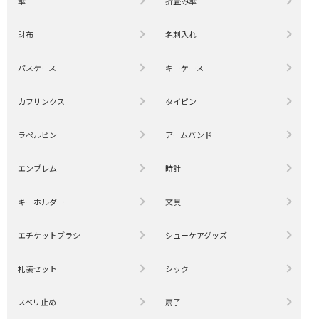
傘
折畳み傘
財布
名刺入れ
パスケース
キーケース
カフリンクス
タイピン
ラペルピン
アームバンド
エンブレム
時計
キーホルダー
文具
エチケットブラシ
シューケアグッズ
礼装セット
シック
スベリ止め
扇子