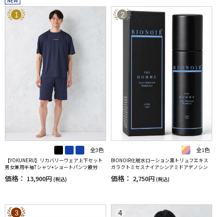
NEW
1
2
全3色
全1色
【YOKUNERU】リカバリーウェア上下セット
BIONOIR化粧水ローション黒トリュフエキス
男女兼用半袖Tシャツ+ショートパンツ疲労回
ガラクトミセスナイアシンアミドアデノシン
復血行促進遠赤外線快眠NANOMIX(R)【一般医
価格：
価格：
13,900円
2,750円
(税込)
(税込)
療機器】SS～LLサイズ
3
4