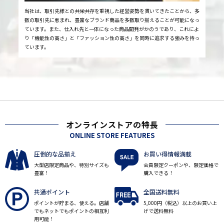
当社は、取引先様との共栄共存を重視した経営姿勢を貫いてきたことから、多
数の取引先に恵まれ、豊富なブランド商品を多数取り揃えることが可能になっ
ています。また、仕入れ先と一体になった商品開発がかのうであり、これによ
り「機能性の高さ」と「ファッション性の高さ」を同時に追求する強みを持っ
ています。
オンラインストアの特長
ONLINE STORE FEATURES
圧倒的な品揃え
お買い得情報満載
大型店限定商品や、特別サイズも
会員限定クーポンや、限定価格で
豊富！
購入できる！
共通ポイント
全国送料無料
ポイントが貯まる、使える。店舗
5,000円（税込）以上のお買い上
でもネットでもポイントの相互利
げで送料無料
用可能！