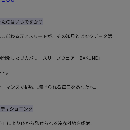
きたのはいつですか？
倍こだわる元アスリートが、その知見とビックデータ活
開発したリカバリースリープウェア「BAKUNE」。
ート。
ォーマンスで挑戦し続けられる毎日をあなたへ。
コンディショニング
E(R)」により体から発せられる遠赤外線を輻射。