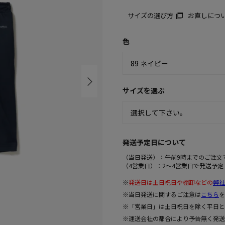
サイズの選び方
お直しにつ
色
サイズを選ぶ
発送予定日について
（当日発送）：午前9時までのご注文
（4営業日）：2～4営業日で発送予定
※
発送日は土日祝日や棚卸などの
弊社
※当日発送に関するご注意は
こちら
を
※「営業日」は土日祝日を除く平日と
※運送会社の都合により予告無く発送