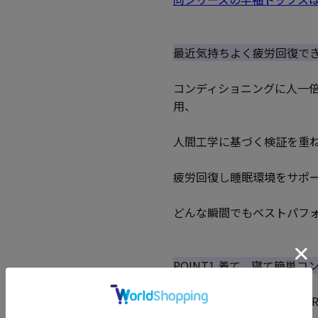
最近気持ちよく疲労回復で
コンディショニングに人一
用、
人間工学に基づく検証を重ね
疲労回復し睡眠環境をサポ
どんな瞬間でもベストパフ
POINT1.着て、寝て簡単
特殊機能繊維「SELFLAM