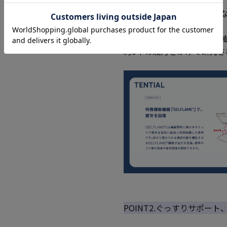
着るだけで、翌朝スッキリ
・研究に研究を重ねた機能繊維「
約5年の歳月をかけて研究
POINT2.ぐっすりサポー