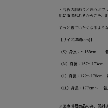
・究極の肌触りと着心地で
肌に直接触れるからこそ、
ずっと着ていたくなるよう
【サイズ詳細(cm)】
〈S〉身長：～168cm 着丈：
〈M〉身長：167～173cm 
〈L〉身長：172～178cm 
〈LL〉身長：177cm～ 着丈
※医療機器商品の為、開封