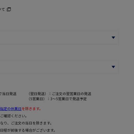
いて
で当日発送
（翌日発送）：ご注文の翌営業日の発送
（5営業日）：3～5営業日で発送予定
指定の休業日
を除きます。
ご確認ください。
なり、ご注文の当日を除きます。
日程が前後する場合がございます。