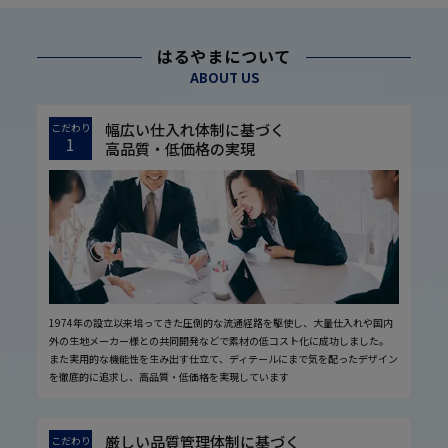
はるやまについて
ABOUT US
幅広い仕入れ体制に基づく
こだわり
1
高品質・低価格の実現
1974年の設立以来培ってきた圧倒的な流通経路を駆使し、大量仕入れや国内
外の生地メーカー様との共同開発などで素材の低コスト化に成功しました。
また実用的な機能性を生み出す仕立て、ディテールにまで気を配ったデザイン
を徹底的に追求し、高品質・低価格を実現しています
厳しい品質管理体制に基づく
こだわり