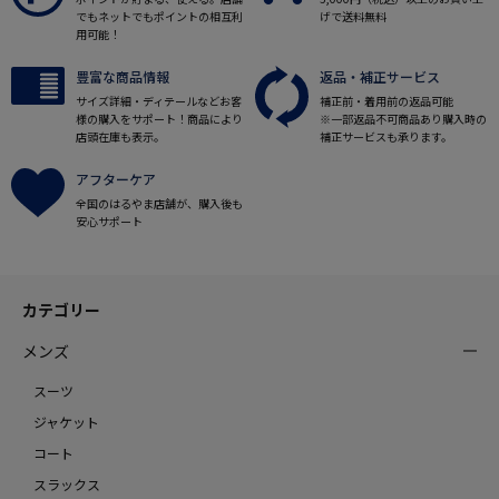
でもネットでもポイントの相互利
げで送料無料
用可能！
豊富な商品情報
返品・補正サービス
サイズ詳細・ディテールなどお客
補正前・着用前の返品可能
様の購入をサポート！商品により
※一部返品不可商品あり購入時の
店頭在庫も表示。
補正サービスも承ります。
アフターケア
全国のはるやま店舗が、購入後も
安心サポート
カテゴリー
メンズ
スーツ
ジャケット
コート
スラックス