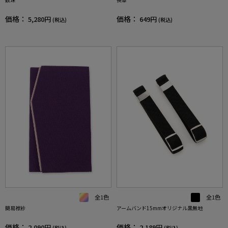
価格：
価格：
5,280円
649円
(税込)
(税込)
全1色
全1色
簡易袱紗
アームバンド15mmオリジナル黒無地
価格：
価格：
2,090円
2,189円
(税込)
(税込)