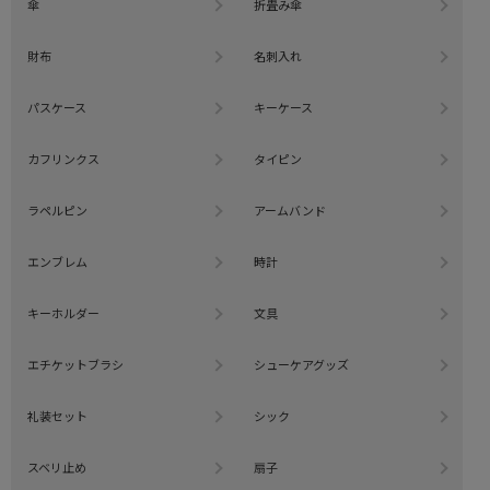
傘
折畳み傘
財布
名刺入れ
パスケース
キーケース
カフリンクス
タイピン
ラペルピン
アームバンド
エンブレム
時計
キーホルダー
文具
エチケットブラシ
シューケアグッズ
礼装セット
シック
スベリ止め
扇子