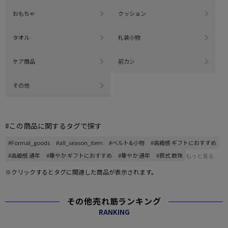
おもちゃ
クッション
タオル
礼装小物
ケア商品
前カン
その他
#この商品に関するタグで探す
#Formal_goods
#all_season_item
#ベルト&小物
#高級感 ギフトにおすすめ
#高級感 通年
#華やか ギフトにおすすめ
#華やか 通年
#葬式 数珠
もっと見る
※クリックするとタグに関連した商品が表示されます。
その他売れ筋ランキング
RANKING