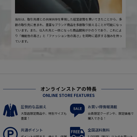
当社は、取引先様との共栄共存を重視した経営姿勢を貫いてきたことから、多
数の取引先に恵まれ、豊富なブランド商品を多数取り揃えることが可能になっ
ています。また、仕入れ先と一体になった商品開発がかのうであり、これによ
り「機能性の高さ」と「ファッション性の高さ」を同時に追求する強みを持っ
ています。
オンラインストアの特長
ONLINE STORE FEATURES
圧倒的な品揃え
お買い得情報満載
大型店限定商品や、特別サイズも
会員限定クーポンや、限定価格で
豊富！
購入できる！
共通ポイント
全国送料無料
ポイントが貯まる、使える。店舗
5,000円（税込）以上のお買い上