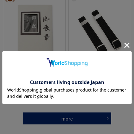
全1色
全1色
喪章
アームバンド15mmオリジナル黒無地
価格：
価格：
649円
2,189円
(税込)
(税込)
more