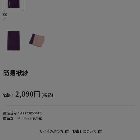
00
／
簡易袱紗
2,090円
(税込)
価格：
商品番号：
A1173869149
商品コード：
H-ﾌｸｻKANI2
サイズの選び方
お直しについて