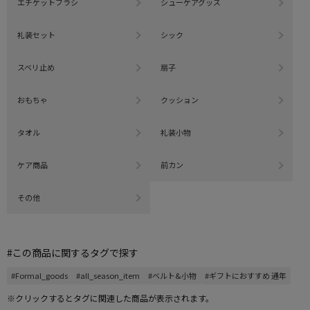
エチケットブラシ
シューケアグッズ
礼装セット
シック
スベリ止め
扇子
おもちゃ
クッション
タオル
礼装小物
ケア商品
前カン
その他
#この商品に関するタグで探す
#Formal_goods
#all_season_item
#ベルト&小物
#ギフトにおすすめ 通年
※クリックするとタグに関連した商品が表示されます。