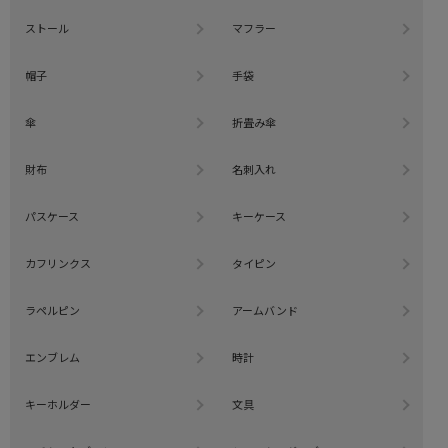
ストール
マフラー
帽子
手袋
傘
折畳み傘
財布
名刺入れ
パスケース
キーケース
カフリンクス
タイピン
ラペルピン
アームバンド
エンブレム
時計
キーホルダー
文具