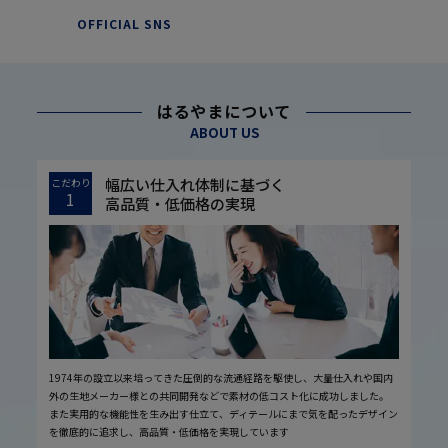
OFFICIAL SNS
はるやまについて
ABOUT US
幅広い仕入れ体制に基づく
こだわり
1
高品質・低価格の実現
1974年の設立以来培ってきた圧倒的な流通経路を駆使し、大量仕入れや国内
外の生地メーカー様との共同開発などで素材の低コスト化に成功しました。
また実用的な機能性を生み出す仕立て、ディテールにまで気を配ったデザイン
を徹底的に追求し、高品質・低価格を実現しています