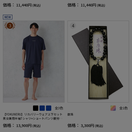
価格：
価格：
11,440円
11,440円
(税込)
(税込)
NEW
3
4
全3色
全1色
【YOKUNERU】リカバリーウェア上下セット
数珠
男女兼用半袖Tシャツ+ショートパンツ疲労回
復血行促進遠赤外線快眠NANOMIX(R)【一般医
価格：
価格：
13,900円
3,300円
(税込)
(税込)
療機器】SS～LLサイズ