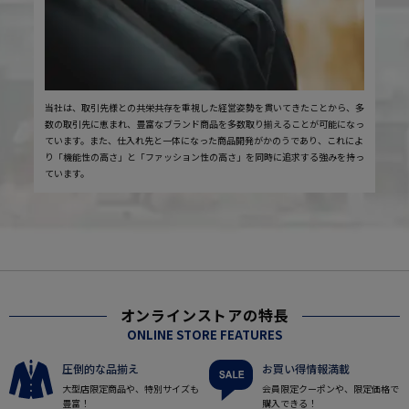
当社は、取引先様との共栄共存を重視した経営姿勢を貫いてきたことから、多
数の取引先に恵まれ、豊富なブランド商品を多数取り揃えることが可能になっ
ています。また、仕入れ先と一体になった商品開発がかのうであり、これによ
り「機能性の高さ」と「ファッション性の高さ」を同時に追求する強みを持っ
ています。
オンラインストアの特長
ONLINE STORE FEATURES
圧倒的な品揃え
お買い得情報満載
大型店限定商品や、特別サイズも
会員限定クーポンや、限定価格で
豊富！
購入できる！