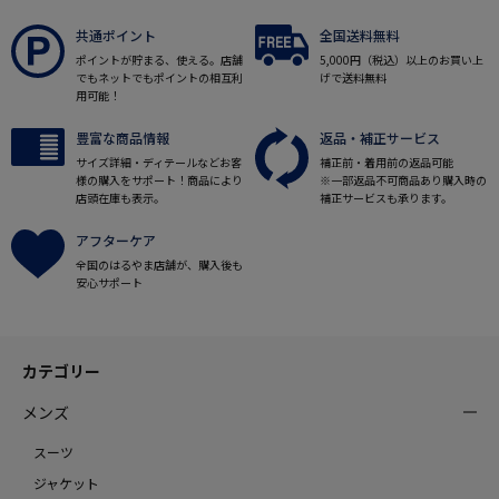
共通ポイント
全国送料無料
ポイントが貯まる、使える。店舗
5,000円（税込）以上のお買い上
でもネットでもポイントの相互利
げで送料無料
用可能！
豊富な商品情報
返品・補正サービス
サイズ詳細・ディテールなどお客
補正前・着用前の返品可能
様の購入をサポート！商品により
※一部返品不可商品あり購入時の
店頭在庫も表示。
補正サービスも承ります。
アフターケア
全国のはるやま店舗が、購入後も
安心サポート
カテゴリー
メンズ
スーツ
ジャケット