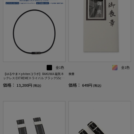
全1色
全1色
【はるやま×phitenコラボ】RAKUWA 磁気ネ
喪章
ックレス EXTREMEトライバル ブラック55cm
【こり・血行改善】
価格：
価格：
13,200円
649円
(税込)
(税込)