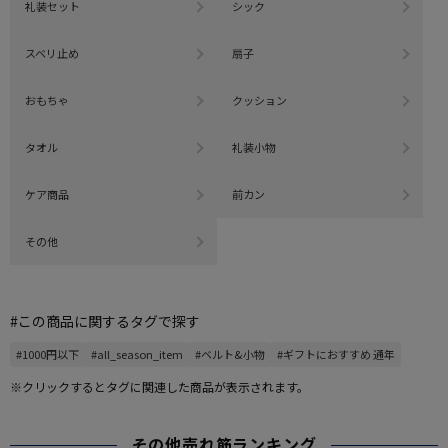
礼装セット
シック
スベリ止め
扇子
おもちゃ
クッション
タオル
礼装小物
ケア商品
前カン
その他
#この商品に関するタグで探す
#1000円以下
#all_season_item
#ベルト&小物
#ギフトにおすすめ 通年
※クリックするとタグに関連した商品が表示されます。
その他売れ筋ランキング