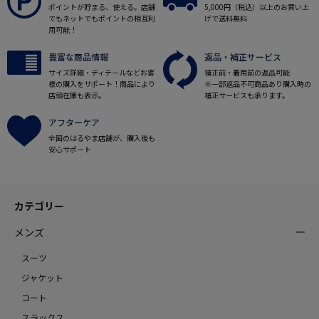
ポイントが貯まる、使える。店舗
5,000円（税込）以上のお買い上
でもネットでもポイントの相互利
げで送料無料
用可能！
豊富な商品情報
返品・補正サービス
サイズ詳細・ディテールなどお客
補正前・着用前の返品可能
様の購入をサポート！商品により
※一部返品不可商品あり購入時の
店頭在庫も表示。
補正サービスも承ります。
アフターケア
全国のはるやま店舗が、購入後も
安心サポート
カテゴリー
メンズ
スーツ
ジャケット
コート
スラックス