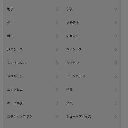
帽子
手袋
傘
折畳み傘
財布
名刺入れ
パスケース
キーケース
カフリンクス
タイピン
ラペルピン
アームバンド
エンブレム
時計
キーホルダー
文具
エチケットブラシ
シューケアグッズ