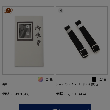
3
4
全1色
全1色
喪章
アームバンド15mmオリジナル黒無地
価格：
価格：
649円
2,189円
(税込)
(税込)
more