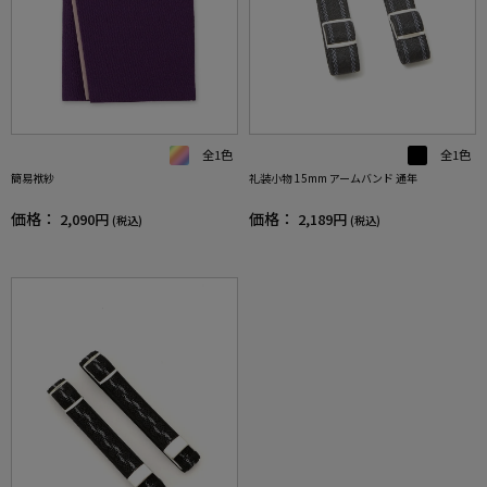
全1色
全1色
簡易袱紗
礼装小物 15mm アームバンド 通年
価格：
価格：
2,090円
2,189円
(税込)
(税込)