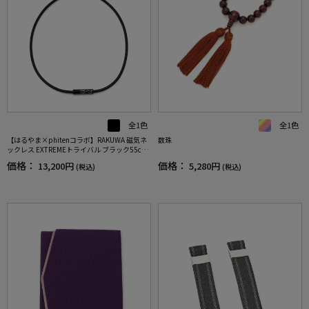
全1色
全1色
【はるやま×phitenコラボ】RAKUWA 磁気ネ
数珠
ックレス EXTREMEトライバル ブラック55cm
【こり・血行改善】
価格：
価格：
13,200円
5,280円
(税込)
(税込)