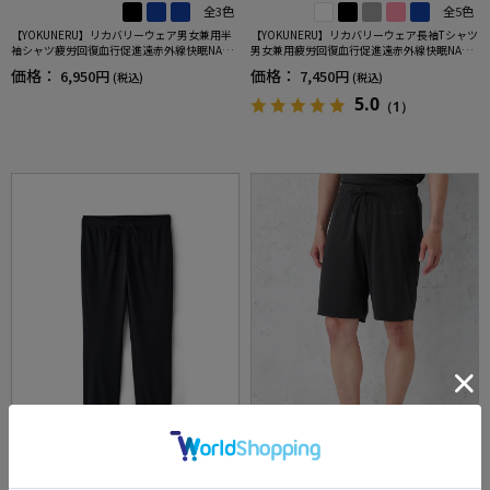
全3色
全5色
【YOKUNERU】リカバリーウェア男女兼用半
【YOKUNERU】リカバリーウェア長袖Tシャツ
袖シャツ疲労回復血行促進遠赤外線快眠NANO
男女兼用疲労回復血行促進遠赤外線快眠NANO
MIX(R)【一般医療機器】SS～LLサイズ
MIX(R)【一般医療機器】SS～LLサイズ
価格：
価格：
6,950円
7,450円
(税込)
(税込)
5.0
（1）