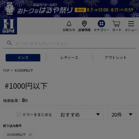
お知らせ
店舗情報
カテゴリー
カート
メニュー
 ギフトにおすすめ
#セットアップ スーツ
#長袖 ワイシャツ
#スー
メンズ
レディース
アウトレット
TOP
#1000円以下
#1000円以下
8
検索結果：
件
カラーをまとめる
絞り込み条件
#1000円以下