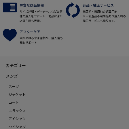
豊富な商品情報
返品・補正サービス
サイズ詳細・ディテールなどお客
補正前・着用前の返品可能
様の購入をサポート！商品により
※一部返品不可商品あり購入時の
店頭在庫も表示。
補正サービスも承ります。
アフターケア
全国のはるやま店舗が、購入後も
安心サポート
カテゴリー
メンズ
スーツ
ジャケット
コート
スラックス
アイシャツ
ワイシャツ