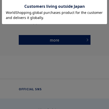
全5色
全3色
【YOKUNERU】リカバリーウェアロングパン
【YOKUNERU】リカバリーウェア男女兼用ハ
ツ男女兼用疲労回復血行促進遠赤外線快眠NA
ーフパンツ疲労回復血行促進遠赤外線快眠NA
NOMIX(R)【一般医療機器】SS～LLサイズ
NOMIX(R)【一般医療機器】SS～LLサイズ
価格：
価格：
7,450円
6,950円
(税込)
(税込)
3.6
（5）
more
OFFICIAL SNS