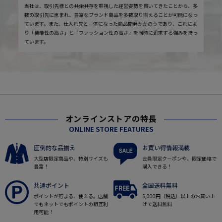
当社は、取引先様との共栄共存を重視した経営姿勢を貫いてきたことから、多
数の取引先に恵まれ、豊富なブランド商品を多数取り揃えることが可能になっ
ています。また、仕入れ先と一体になった商品開発がかのうであり、これによ
り「機能性の高さ」と「ファッション性の高さ」を同時に追求する強みを持っ
ています。
オンラインストアの特長
ONLINE STORE FEATURES
圧倒的な品揃え
お買い得情報満載
大型店限定商品や、特別サイズも
会員限定クーポンや、限定価格で
豊富！
購入できる！
共通ポイント
全国送料無料
ポイントが貯まる、使える。店舗
5,000円（税込）以上のお買い上
でもネットでもポイントの相互利
げで送料無料
用可能！