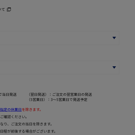
いて
で当日発送
（翌日発送）：ご注文の翌営業日の発送
（5営業日）：3～5営業日で発送予定
指定の休業日
を除きます。
ご確認ください。
なり、ご注文の当日を除きます。
日程が前後する場合がございます。