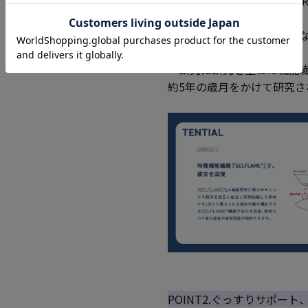
特殊機能繊維「SELFLAM
着るだけで、翌朝スッキリ
・研究に研究を重ねた機能繊維「
約5年の歳月をかけて研究
POINT2.ぐっすりサポー