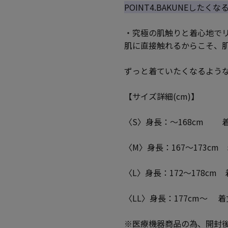
POINT4.BAKUNEしたく
・究極の肌触りと着心地で
肌に直接触れるからこそ、
ずっと着ていたくなるよう
【サイズ詳細(cm)】
〈S〉身長：～168cm 着丈：
〈M〉身長：167～173cm 
〈L〉身長：172～178cm 
〈LL〉身長：177cm～ 着丈
※医療機器商品の為、開封