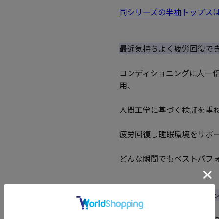
同シリーズの半袖トップス
最近気持ちよく疲労回復で
コンディショニングに人一
用、
人間工学に基づく検証を重ね
疲労回復し睡眠環境をサポ
どんな瞬間でもベストパフ
POINT1.着て、寝て簡単