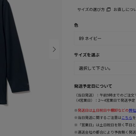
サイズの選び方
お直しにつ
色
サイズを選ぶ
発送予定日について
（当日発送）：午前9時までのご注文
（4営業日）：2～4営業日で発送予定
※
発送日は土日祝日や棚卸などの
弊社
※当日発送に関するご注意は
こちら
を
※「営業日」は土日祝日を除く平日と
※運送会社の都合により予告無く発送