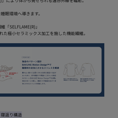
E(R)」により体から発せられる遠赤外線を輻射。
な睡眠環境へ導きます。
SELFLAME(R)」
された極小セラミックス加工を施した機能繊維。
ト、寝返り構造