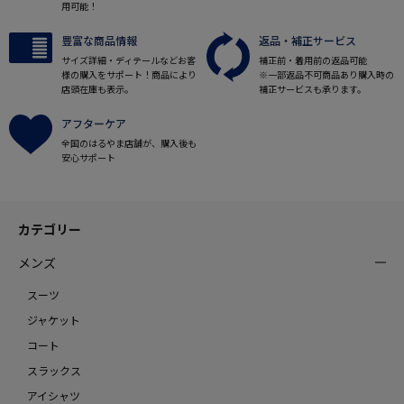
用可能！
豊富な商品情報
返品・補正サービス
サイズ詳細・ディテールなどお客
補正前・着用前の返品可能
様の購入をサポート！商品により
※一部返品不可商品あり購入時の
店頭在庫も表示。
補正サービスも承ります。
アフターケア
全国のはるやま店舗が、購入後も
安心サポート
カテゴリー
メンズ
スーツ
ジャケット
コート
スラックス
アイシャツ