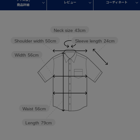
レビュー
コーディネート
商品詳細
Neck size
43cm
Sleeve length
24cm
Shoulder width
50cm
Width
56cm
Waist
56cm
Length
79cm