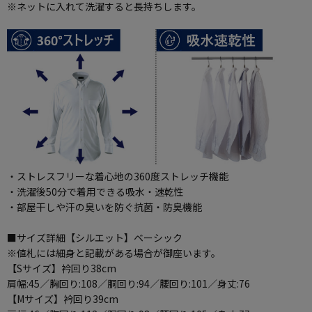
※ネットに入れて洗濯すると長持ちします。
・ストレスフリーな着心地の360度ストレッチ機能
・洗濯後50分で着用できる吸水・速乾性
・部屋干しや汗の臭いを防ぐ抗菌・防臭機能
■サイズ詳細【シルエット】ベーシック
※値札には細身と記載がある場合が御座います。
【Sサイズ】衿回り38cm
肩幅:45／胸回り:108／胴回り:94／腰回り:101／身丈:76
【Mサイズ】衿回り39cm