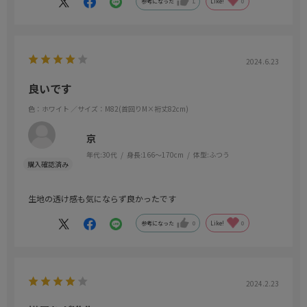
参考になった
1
Like!
0
ーティンにしたいと思います。
2024.6.23
良いです
色：ホワイト
／サイズ：M82(首回りM×裄丈82cm)
京
年代:
30代
身長:
166～170cm
体型:
ふつう
生地の透け感も気にならず良かったです
参考になった
0
Like!
0
2024.2.23