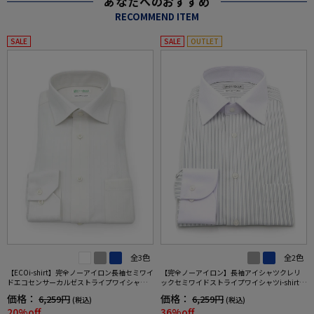
あなたへのおすすめ
RECOMMEND ITEM
SALE
SALE
OUTLET
全3色
全2色
【ECOi-shirt】完全ノーアイロン長袖セミワイ
【完全ノーアイロン】長袖アイシャツクレリ
ドエコセンサーカルゼストライプワイシャツ
ックセミワイドストライプワイシャツi-shirt通
通年
年
価格：
価格：
6,259円
6,259円
(税込)
(税込)
20%off
36%off