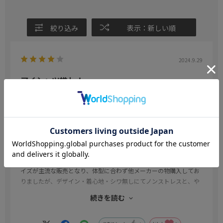
絞り込み
表示：新しい順
2024.9.29
アイシャツ推し！
色：ネイビー
／サイズ：3L86(首回り45cm×裄丈86cm)
アイランド
年代:
40代
身長:
180cm～
体型:
大柄
長年着用させてもらい愛用させて頂いてます。数年前からスリムサ
イズが主流な販売となり、体型に合わず他メーカーの物購入してお
りましたが、デザイン・着心地・シワ無しにてノンストレスと、や
はりアイシャツがベストでした。
続きを読む
新しいアイシャツ購入した翌日には、気持ちもリフレッシュし仕事
に自信を持って向き合う事が出来ておりました。是非今後も愛用さ
せていただきたく、自身のモチベーション向上に繋げ、成功へのル