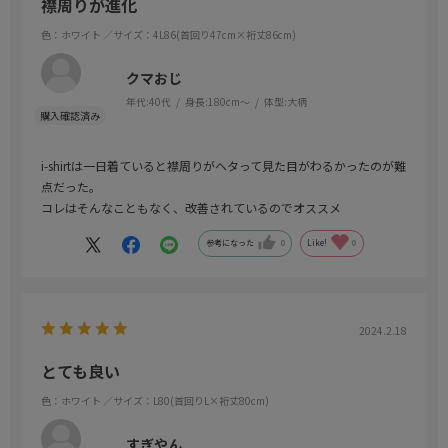
襟周りが進化
色：ホワイト
／サイズ：4L86(首回り47cm×裄丈86cm)
クマおじ
年代:
40代
身長:
180cm～
体型:
大柄
i-shirtは一日着ていると襟周りがヘタって見た目がわるかったのが難
点だった。
コレはそんなこともなく、改善されているのでオススメ
参考になった
0
Like!
0
2024.2.18
とても良い
色：ホワイト
／サイズ：L80(首回りL×裄丈80cm)
すぎやん