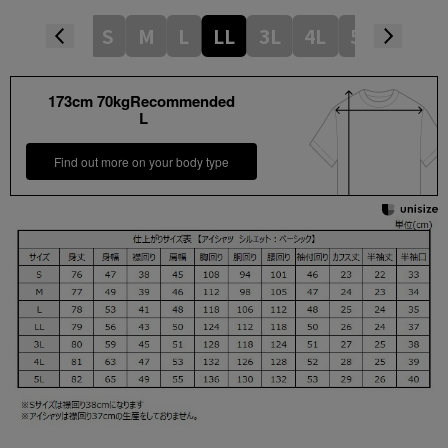
S
M
L
LL
3L
4L
5L
173cm 70kgRecommended
L
Find out more on your body type