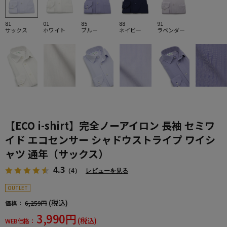
81
01
85
88
91
サックス
ホワイト
ブルー
ネイビー
ラベンダー
【ECO i-shirt】完全ノーアイロン 長袖 セミワ
イド エコセンサー シャドウストライプ ワイシ
ャツ 通年（サックス）
4.3
（4）
レビューを見る
OUTLET
(税込)
価格：
6,259円
3,990円
(税込)
WEB価格：