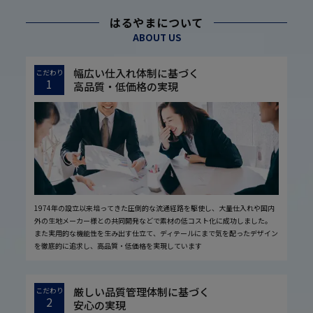
はるやまについて
ABOUT US
幅広い仕入れ体制に基づく
こだわり
1
高品質・低価格の実現
1974年の設立以来培ってきた圧倒的な流通経路を駆使し、大量仕入れや国内
外の生地メーカー様との共同開発などで素材の低コスト化に成功しました。
また実用的な機能性を生み出す仕立て、ディテールにまで気を配ったデザイン
を徹底的に追求し、高品質・低価格を実現しています
厳しい品質管理体制に基づく
こだわり
2
安心の実現