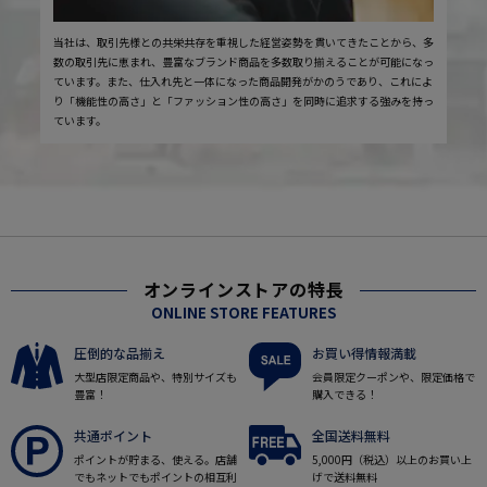
当社は、取引先様との共栄共存を重視した経営姿勢を貫いてきたことから、多
数の取引先に恵まれ、豊富なブランド商品を多数取り揃えることが可能になっ
ています。また、仕入れ先と一体になった商品開発がかのうであり、これによ
り「機能性の高さ」と「ファッション性の高さ」を同時に追求する強みを持っ
ています。
オンラインストアの特長
ONLINE STORE FEATURES
圧倒的な品揃え
お買い得情報満載
大型店限定商品や、特別サイズも
会員限定クーポンや、限定価格で
豊富！
購入できる！
共通ポイント
全国送料無料
ポイントが貯まる、使える。店舗
5,000円（税込）以上のお買い上
でもネットでもポイントの相互利
げで送料無料