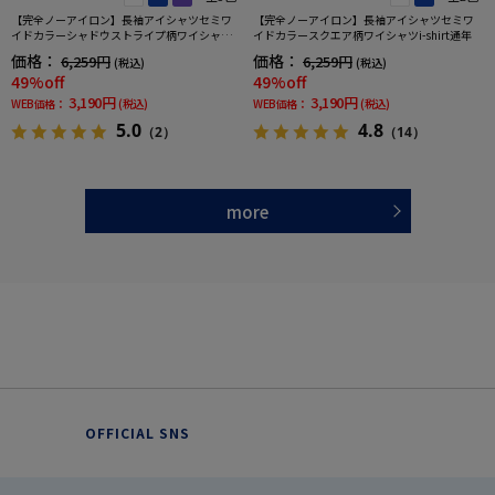
【完全ノーアイロン】長袖アイシャツセミワ
【完全ノーアイロン】長袖アイシャツセミワ
イドカラーシャドウストライプ柄ワイシャツi-
イドカラースクエア柄ワイシャツi-shirt通年
shirt通年
価格：
価格：
6,259円
6,259円
(税込)
(税込)
49%off
49%off
3,190円
3,190円
WEB価格：
(税込)
WEB価格：
(税込)
5.0
4.8
（2）
（14）
more
OFFICIAL SNS