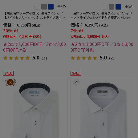
全3色
全3色
【冷感/完全ノーアイロン】長袖アイシャツ
【完全ノーアイロン】長袖アイシャツシャド
【バイオセンサークール】ストライプ調ボタ
ーストライプセミワイド形態安定ストレッチ
ンダウンストライプ形態安定ストレッチ防汚
吸汗速乾ワイシャツ通年
価格：
価格：
6,259円
4,290円
(税込)
(税込)
効果吸汗速乾ワイシャツ春夏
30%off
7%off
4,390円
3,990円
WEB価格：
(税込)
WEB価格：
(税込)
★2点で1,000円OFF／3点で3,00
★2点で1,000円OFF／3点で3,00
0円OFF対象
0円OFF対象
5.0
5.0
（2）
（2）
SALE
SALE
3
4