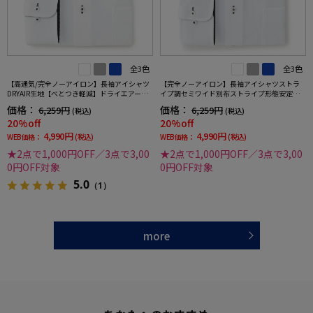
全3色
全3色
【高通気/完全ノーアイロン】長袖アイシャツ
【完全ノーアイロン】長袖アイシャツストラ
DRYAIR生地【べとつき軽減】ドライエアース
イプ調セミワイド別布ストライプ形態安定ス
トライプ調セミワイド別布ストライプ形態安
トレッチ防汚効果吸汗速乾ワイシャツ通年
価格：
価格：
6,259円
6,259円
(税込)
(税込)
定ストレッチ防汚効果吸汗速乾ワイシャツ春
20%off
20%off
夏
4,990円
4,990円
WEB価格：
(税込)
WEB価格：
(税込)
★2点で1,000円OFF／3点で3,00
★2点で1,000円OFF／3点で3,00
0円OFF対象
0円OFF対象
5.0
（1）
more