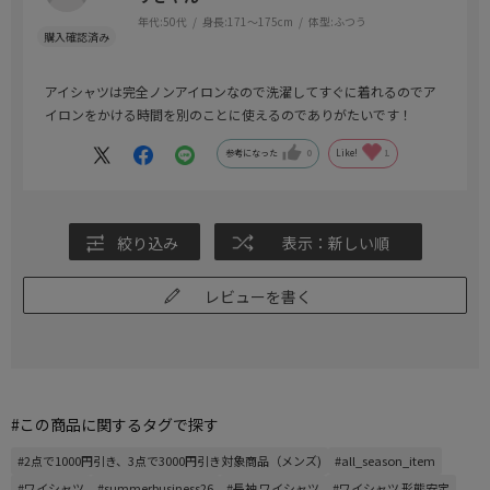
年代:
50代
身長:
171～175cm
体型:
ふつう
アイシャツは完全ノンアイロンなので洗濯してすぐに着れるのでア
イロンをかける時間を別のことに使えるのでありがたいです！
参考になった
0
Like!
1
絞り込み
表示：新しい順
レビューを書く
#この商品に関するタグで探す
#2点で1000円引き、3点で3000円引き対象商品（メンズ)
#all_season_item
#ワイシャツ
#summerbusiness26
#長袖 ワイシャツ
#ワイシャツ 形態安定