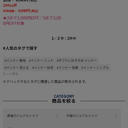
(税込)
24%off
4,990円
WEB価格：
(税込)
★2点で1,000円OFF／3点で3,00
0円OFF対象
1 - 2
2
件 /
件中
#人気のタグで探す
#インナー 無地
#インナー ニット
#ギフトにおすすめ インナー
#インナー 洗える
#インナー 秋冬
#インナー 快適
#インナー シンプル
もっと見る
※クリックするとタグに関連した商品が表示されます。
CATEGORY
商品を絞る
長袖カジュアルシャツ
半袖カジュアルシャツ