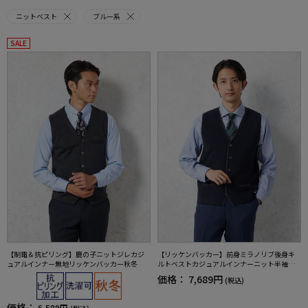
ニットベスト
ブルー系
SALE
【制電＆抗ピリング】鹿の子ニットジレカジ
【リッケンバッカー】前身ミラノリブ後身キ
ュアルインナー無地リッケンバッカー秋冬
ルトベストカジュアルインナーニット半袖ベ
スト保温秋冬
価格：
7,689円
(税込)
価格：
6,589円