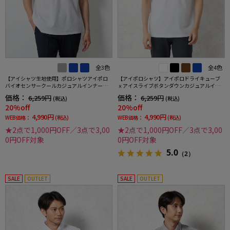
全3色
全4色
【アイシャツ生地使用】ポロシャツアイポロ
【アイポロシャツ】アイポロドライキューブ
バイオセンサークールカジュアルインナー形
ｘアイスライブボタンダウンカジュアルイン
態安定ストレッチ吸汗速乾抗菌加工春夏
ナー吸汗速乾抗菌加工ストレッチ形態安定春
価格：
価格：
6,259円
6,259円
(税込)
(税込)
夏
20%off
20%off
4,990円
4,990円
WEB価格：
(税込)
WEB価格：
(税込)
★2点で1,000円OFF／3点で3,00
★2点で1,000円OFF／3点で3,00
0円OFF対象
0円OFF対象
5.0
（2）
SALE
OUTLET
SALE
OUTLET