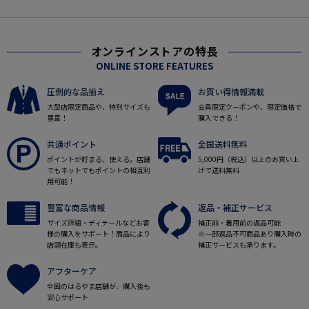
オンラインストアの特長
ONLINE STORE FEATURES
圧倒的な品揃え
お買い得情報満載
大型店限定商品や、特別サイズも
会員限定クーポンや、限定価格で
豊富！
購入できる！
共通ポイント
全国送料無料
ポイントが貯まる、使える。店舗
5,000円（税込）以上のお買い上
でもネットでもポイントの相互利
げで送料無料
用可能！
豊富な商品情報
返品・補正サービス
サイズ詳細・ディテールなどお客
補正前・着用前の返品可能
様の購入をサポート！商品により
※一部返品不可商品あり購入時の
店頭在庫も表示。
補正サービスも承ります。
アフターケア
全国のはるやま店舗が、購入後も
安心サポート