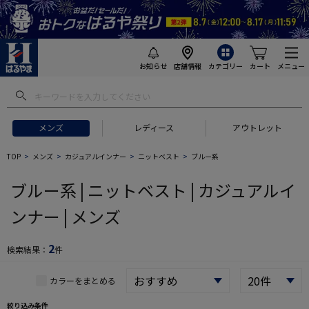
お知らせ
店舗情報
カテゴリー
カート
メニュー
 ギフトにおすすめ
#セットアップ スーツ
#長袖 ワイシャツ
#スー
メンズ
レディース
アウトレット
TOP
メンズ
カジュアルインナー
ニットベスト
ブルー系
ブルー系 | ニットベスト | カジュアルイ
ンナー | メンズ
2
検索結果：
件
カラーをまとめる
絞り込み条件