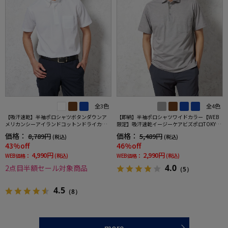
全3色
全4色
【吸汗速乾】半袖ポロシャツボタンダウンア
【即納】半袖ポロシャツワイドカラー【WEB
メリカンシーアイランドコットンドライカジ
限定】吸汗速乾イージーケアビズポロTOKYOR
ュアルインナー無地春夏
UN春夏
価格：
価格：
8,789円
5,489円
(税込)
(税込)
43%off
46%off
4,990円
2,990円
WEB価格：
(税込)
WEB価格：
(税込)
4.0
2点目半額セール対象商品
（5）
4.5
（8）
more