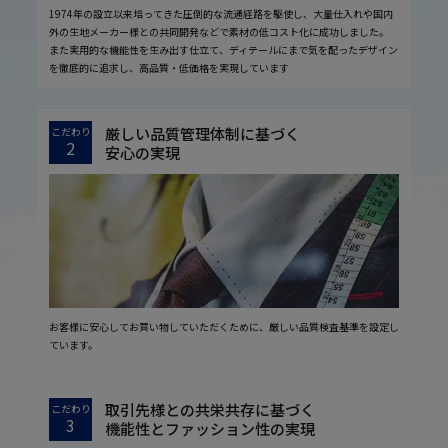
1974年の設立以来培ってきた圧倒的な流通経路を駆使し、大量仕入れや国内
外の生地メーカー様との共同開発などで素材の低コスト化に成功しました。
また実用的な機能性を生み出す仕立て、ディテールにまで気を配ったデザイン
を徹底的に追求し、高品質・低価格を実現しています
厳しい品質管理体制に基づく
こだわり
2
安心の実現
お客様に安心してお買い物していただくために、厳しい品質検査基準を設定し
ています。
取引先様との共栄共存に基づく
こだわり
3
機能性とファッション性の実現