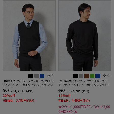
全3色
全5色
【制電＆抗ピリング】天竺Ｖネックベストカ
【制電＆抗ピリング】天竺モックネックセー
ジュアルインナー無地リッケンバッカー秋冬
ターカジュアルインナー無地リッケンバッカ
ー秋冬
価格：
価格：
4,389円
5,489円
(税込)
(税込)
20%off
18%off
3,490円
4,490円
WEB価格：
(税込)
WEB価格：
(税込)
★2点で1,000円OFF／3点で3,00
0円OFF対象