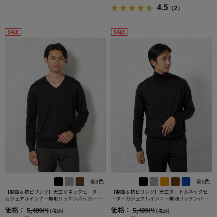
4.5
（2）
SALE
SALE
全3色
全5色
【制電＆抗ピリング】天竺Ｖネックセーター
【制電＆抗ピリング】天竺タートルネックセ
カジュアルインナー無地リッケンバッカー秋
ーターカジュアルインナー無地リッケンバッ
冬
カー秋冬
価格：
価格：
5,489円
5,489円
(税込)
(税込)