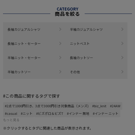
CATEGORY
商品を絞る
長袖カジュアルシャツ
半袖カジュアルシャツ
長袖ニット・セーター
ニットベスト
半袖ニット・セーター
長袖カットソー
半袖カットソー
その他
#この商品に関するタグで探す
#2点で1000円引き、3点で3000円引き対象商品（メンズ)
#biz_knit
#24AW
#casual
#ニット
#ビズポロ＆ビズT
#インナー 無地
#インナー ニット
もっと見る
※クリックするとタグに関連した商品が表示されます。