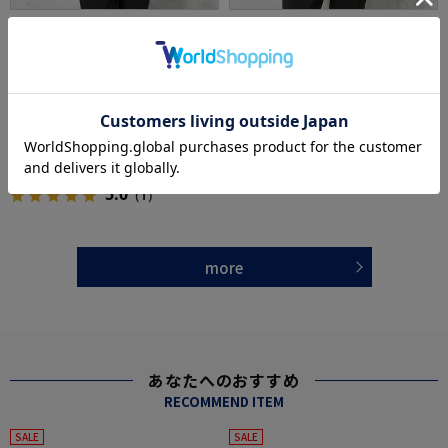
全3色
全2色
【吸湿冷感】完全ノーアイロン半袖アイTシャ
【吸湿冷感】完全ノーアイロン半袖アイポロ
ツスロープネック無地i-shirt春夏
シャツボタンダウン無地i-shirt春夏
価格：
価格：
4,950円
6,259円
(税込)
(税込)
19%off
49%off
3,990円
3,190円
WEB価格：
(税込)
WEB価格：
(税込)
5.0
★2点で1,000円OFF／3点で3,00
（3）
0円OFF対象
5.0
（1）
more
あなたへのおすすめ
RECOMMEND ITEM
SALE
SALE