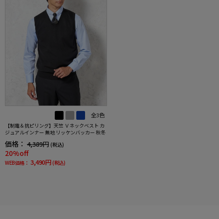
全3色
【制電＆抗ピリング】天竺 Ｖネックベスト カ
ジュアルインナー 無地 リッケンバッカー 秋冬
価格：
4,389円
(税込)
20%off
3,490円
WEB価格：
(税込)