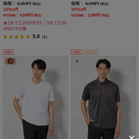
ナー吸汗速乾抗菌加工ストレッチ形態安定春
価格：
価格：
6,259円
4,290円
(税込)
(税込)
夏
20%off
30%off
4,990円
2,990円
WEB価格：
(税込)
WEB価格：
(税込)
★2点で1,000円OFF／3点で3,00
0円OFF対象
5.0
（2）
SALE
SALE
OUTLET
3
4