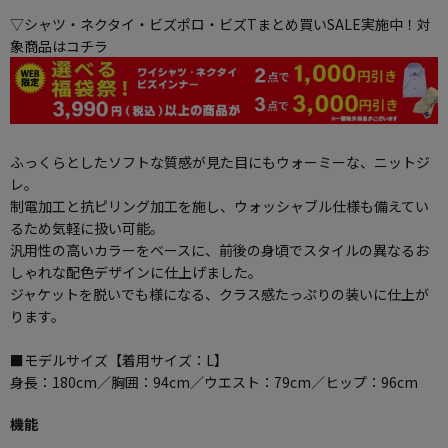
▽シャツ・ネクタイ・ビズポロ・ビズTまとめ買いSALE実施中！対
象商品はコチラ
ふっくらとしたソフトな質感が見た目にもウォーミーな、ニットジ
レ。
制電加工と抗ピリング加工を施し、ウォッシャブル仕様も備えてい
るため気軽に扱い可能。
汎用性の高いカラーをベースに、前後の身頃でスタイルの異なるお
しゃれな配色デザインに仕上げました。
ジャケットを脱いでも様になる、クラス感たっぷりの装いに仕上が
ります。
■モデルサイズ【着用サイズ：L】
身長：180cm／胸囲：94cm／ウエスト：79cm／ヒップ：96cm
機能