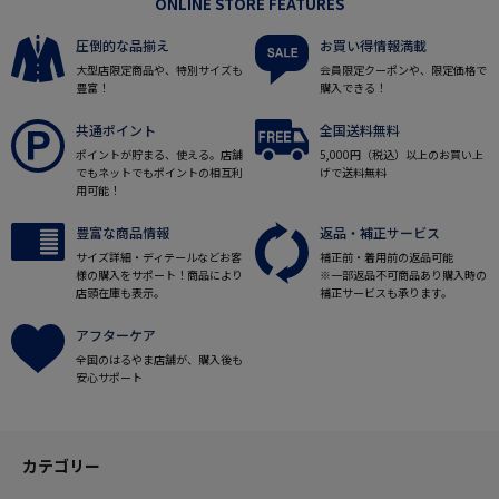
ONLINE STORE FEATURES
圧倒的な品揃え
お買い得情報満載
大型店限定商品や、特別サイズも
会員限定クーポンや、限定価格で
豊富！
購入できる！
共通ポイント
全国送料無料
ポイントが貯まる、使える。店舗
5,000円（税込）以上のお買い上
でもネットでもポイントの相互利
げで送料無料
用可能！
豊富な商品情報
返品・補正サービス
サイズ詳細・ディテールなどお客
補正前・着用前の返品可能
様の購入をサポート！商品により
※一部返品不可商品あり購入時の
店頭在庫も表示。
補正サービスも承ります。
アフターケア
全国のはるやま店舗が、購入後も
安心サポート
カテゴリー