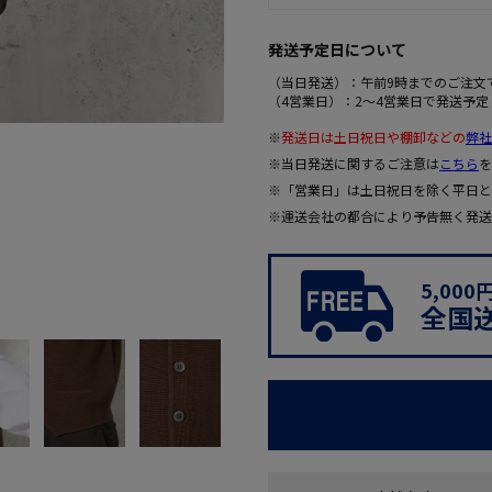
発送予定日について
（当日発送）：午前9時までのご注文
（4営業日）：2～4営業日で発送予定
※
発送日は土日祝日や棚卸などの
弊社
※当日発送に関するご注意は
こちら
を
※「営業日」は土日祝日を除く平日と
※運送会社の都合により予告無く発送
5,00
全国