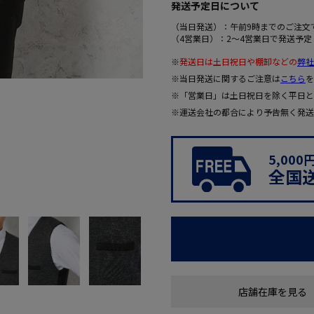
発送予定日について
（当日発送）：午前9時までのご注文
（4営業日）：2～4営業日で発送予定
※
発送日は土日祝日や棚卸などの
弊社
※当日発送に関するご注意は
こちら
を
※「営業日」は土日祝日を除く平日と
※運送会社の都合により予告無く発送
5,00
全国
店舗在庫を見る