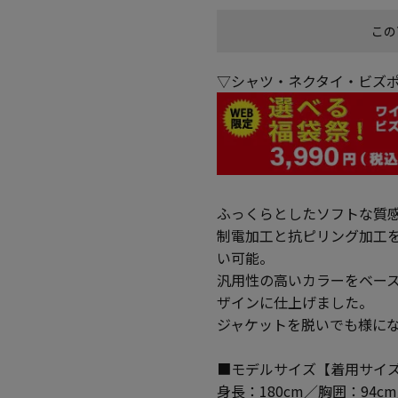
この
▽シャツ・ネクタイ・ビズポ
ふっくらとしたソフトな質
制電加工と抗ピリング加工
い可能。
汎用性の高いカラーをベー
ザインに仕上げました。
ジャケットを脱いでも様に
■モデルサイズ【着用サイズ
身長：180cm／胸囲：94c