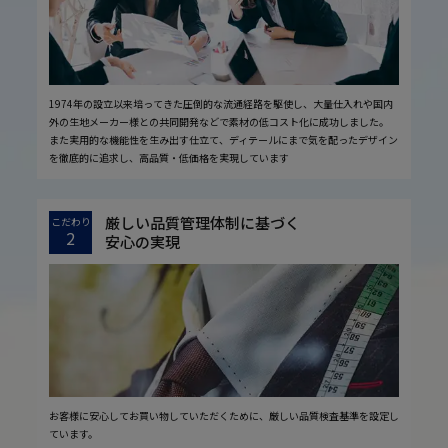
1974年の設立以来培ってきた圧倒的な流通経路を駆使し、大量仕入れや国内
外の生地メーカー様との共同開発などで素材の低コスト化に成功しました。
また実用的な機能性を生み出す仕立て、ディテールにまで気を配ったデザイン
を徹底的に追求し、高品質・低価格を実現しています
厳しい品質管理体制に基づく
こだわり
2
安心の実現
お客様に安心してお買い物していただくために、厳しい品質検査基準を設定し
ています。