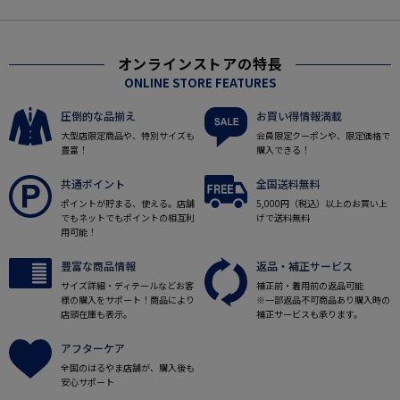
オンラインストアの特長
ONLINE STORE FEATURES
圧倒的な品揃え
お買い得情報満載
大型店限定商品や、特別サイズも
会員限定クーポンや、限定価格で
豊富！
購入できる！
共通ポイント
全国送料無料
ポイントが貯まる、使える。店舗
5,000円（税込）以上のお買い上
でもネットでもポイントの相互利
げで送料無料
用可能！
豊富な商品情報
返品・補正サービス
サイズ詳細・ディテールなどお客
補正前・着用前の返品可能
様の購入をサポート！商品により
※一部返品不可商品あり購入時の
店頭在庫も表示。
補正サービスも承ります。
アフターケア
全国のはるやま店舗が、購入後も
安心サポート