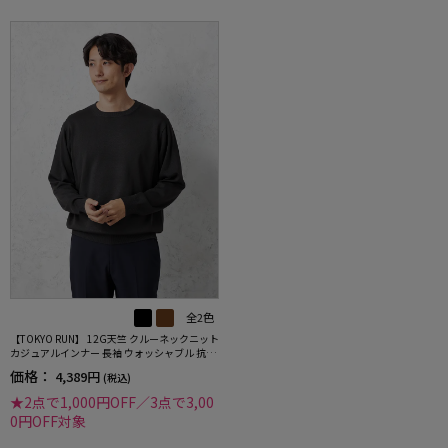
全2色
【TOKYO RUN】 12G天竺 クルーネックニット
カジュアルインナー 長袖 ウォッシャブル 抗ピ
リング 秋冬
価格：
4,389円
(税込)
★2点で1,000円OFF／3点で3,00
0円OFF対象