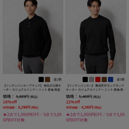
全2色
全5色
【リッケンバッカーブラック】 梳毛ポロ襟セ
【リッケンバッカー】 無地天竺モックネック
ーター カジュアルインナー ニット 長袖 保温
セーター カジュアルインナー ニット 長袖 保温
秋冬
秋冬
価格：
価格：
9,889円
5,489円
(税込)
(税込)
16%off
22%off
8,290円
4,290円
WEB価格：
(税込)
WEB価格：
(税込)
★2点で1,000円OFF／3点で3,00
★2点で1,000円OFF／3点で3,00
0円OFF対象
0円OFF対象