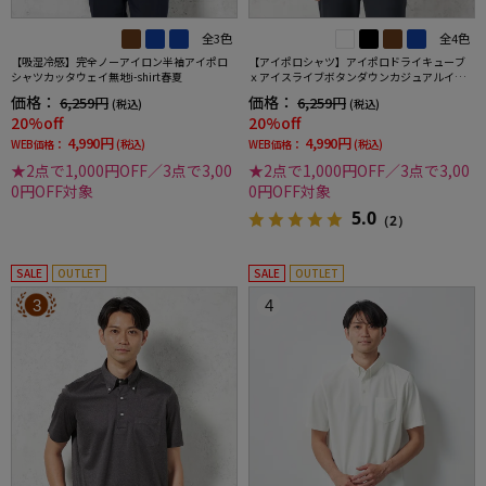
全3色
全4色
【吸湿冷感】完全ノーアイロン半袖アイポロ
【アイポロシャツ】アイポロドライキューブ
シャツカッタウェイ無地i-shirt春夏
ｘアイスライブボタンダウンカジュアルイン
ナー吸汗速乾抗菌加工ストレッチ形態安定春
価格：
価格：
6,259円
6,259円
(税込)
(税込)
夏
20%off
20%off
4,990円
4,990円
WEB価格：
(税込)
WEB価格：
(税込)
★2点で1,000円OFF／3点で3,00
★2点で1,000円OFF／3点で3,00
0円OFF対象
0円OFF対象
5.0
（2）
SALE
OUTLET
SALE
OUTLET
3
4