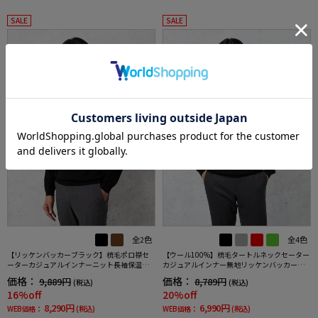
SALE
SALE
全2色
全4色
【リッケンバッカーブラック】梳毛ポロ襟セ
【ウール100%】梳毛タートルネックセーター
ーターカジュアルインナーニット長袖保温秋
カジュアルインナー無地リッケンバッカーブ
冬
ラック秋冬
価格：
価格：
9,889円
8,789円
(税込)
(税込)
16%off
20%off
8,290円
6,990円
WEB価格：
(税込)
WEB価格：
(税込)