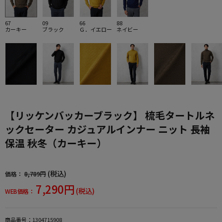
67
09
66
88
カーキー
ブラック
Ｇ．イエロー
ネイビー
【リッケンバッカーブラック】 梳毛タートルネ
ックセーター カジュアルインナー ニット 長袖
保温 秋冬（カーキー）
(税込)
価格：
8,789円
7,290円
(税込)
WEB価格：
商品番号：
1304715908