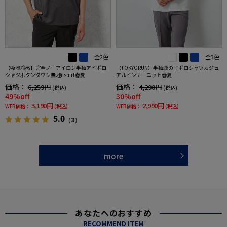
全2色
全3色
【吸湿冷感】完全ノーアイロン半袖アイポロ
【TOKYORUN】半袖鹿の子ポロシャツカジュ
シャツボタンダウン無地i-shirt春夏
アルインナーニット春夏
価格：
価格：
6,259円
4,290円
(税込)
(税込)
49%off
30%off
3,190円
2,990円
WEB価格：
(税込)
WEB価格：
(税込)
5.0
（3）
more
あなたへのおすすめ
RECOMMEND ITEM