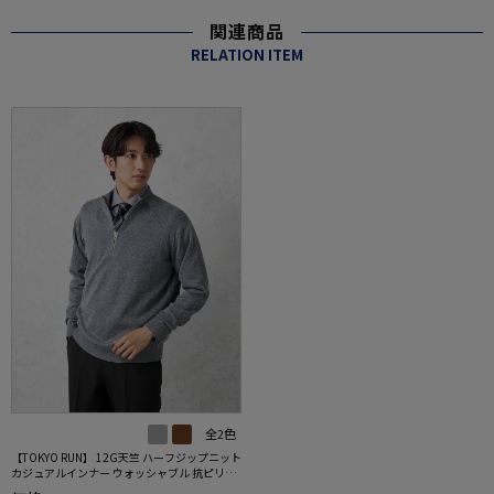
関連商品
RELATION ITEM
全2色
【TOKYO RUN】 12G天竺 ハーフジップニット
カジュアルインナー ウォッシャブル 抗ピリン
グ 秋冬