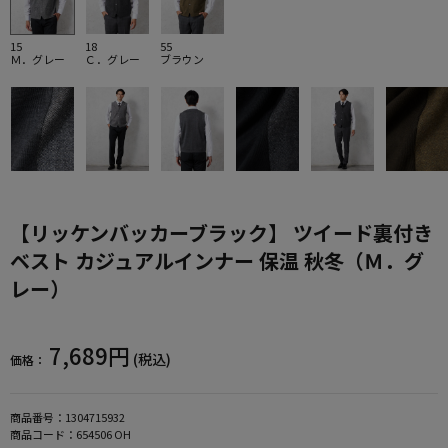
15
18
55
Ｍ．グレー
Ｃ．グレー
ブラウン
【リッケンバッカーブラック】 ツイード裏付き
ベスト カジュアルインナー 保温 秋冬（Ｍ．グ
レー）
7,689円
(税込)
価格：
商品番号：
1304715932
商品コード：
654506 OH