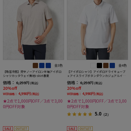
全3色
全4色
【吸湿冷感】完全ノーアイロン半袖アイポロ
【アイポロシャツ】アイポロドライキューブ
シャツカッタウェイ無地i-shirt春夏
ｘアイスライブボタンダウンカジュアルイン
ナー吸汗速乾抗菌加工ストレッチ形態安定春
価格：
価格：
6,259円
6,259円
(税込)
(税込)
夏
20%off
20%off
4,990円
4,990円
WEB価格：
(税込)
WEB価格：
(税込)
★2点で1,000円OFF／3点で3,00
★2点で1,000円OFF／3点で3,00
0円OFF対象
0円OFF対象
5.0
（2）
SALE
OUTLET
SALE
OUTLET