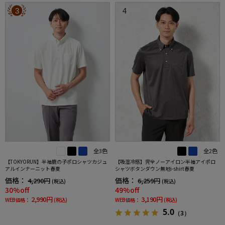
3
4
全3色
全2色
【TOKYORUN】半袖鹿の子ポロシャツカジュ
【吸湿冷感】完全ノーアイロン半袖アイポロ
アルインナーニット春夏
シャツボタンダウン無地i-shirt春夏
価格：
価格：
4,290円
6,259円
(税込)
(税込)
30%off
49%off
2,990円
3,190円
WEB価格：
(税込)
WEB価格：
(税込)
5.0
（3）