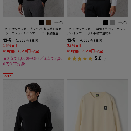
全2色
全2色
【リッケンバッカーブラック】梳毛ポロ襟セ
【リッケンバッカー】無地天竺ベストカジュ
ーターカジュアルインナーニット長袖保温秋
アルインナーニット半袖保温秋冬
冬
価格：
価格：
9,889円
4,389円
(税込)
(税込)
16%off
25%off
8,290円
3,290円
WEB価格：
(税込)
WEB価格：
(税込)
5.0
★2点で1,000円OFF／3点で3,00
（1）
0円OFF対象
SALE