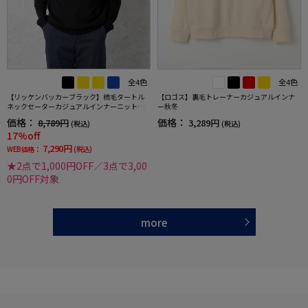
全4色
全4色
【リッケンバッカーブラック】梳毛タートル
【ロゴス】裏毛トレーナーカジュアルインナ
ネックセーターカジュアルインナーニット長
ー秋冬
袖保温秋冬
価格：
価格：
8,789円
3,289円
(税込)
(税込)
17%off
7,290円
WEB価格：
(税込)
★2点で1,000円OFF／3点で3,00
0円OFF対象
more