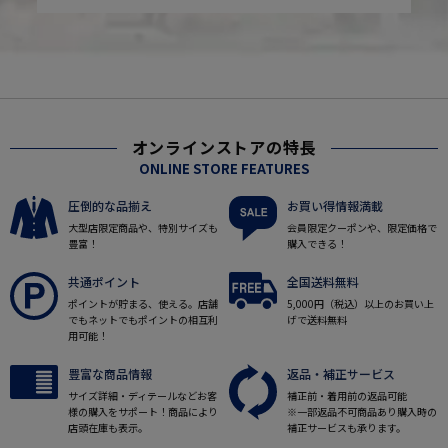
オンラインストアの特長
ONLINE STORE FEATURES
圧倒的な品揃え
お買い得情報満載
大型店限定商品や、特別サイズも
会員限定クーポンや、限定価格で
豊富！
購入できる！
共通ポイント
全国送料無料
ポイントが貯まる、使える。店舗
5,000円（税込）以上のお買い上
でもネットでもポイントの相互利
げで送料無料
用可能！
豊富な商品情報
返品・補正サービス
サイズ詳細・ディテールなどお客
補正前・着用前の返品可能
様の購入をサポート！商品により
※一部返品不可商品あり購入時の
店頭在庫も表示。
補正サービスも承ります。