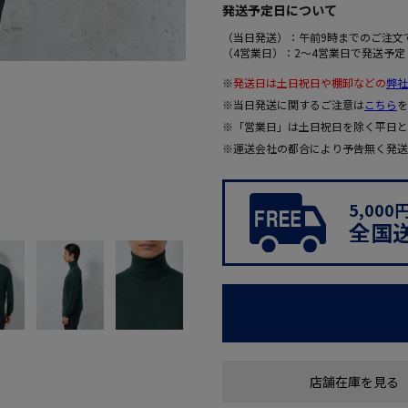
発送予定日について
（当日発送）：午前9時までのご注文
（4営業日）：2～4営業日で発送予定
※
発送日は土日祝日や棚卸などの
弊社
※当日発送に関するご注意は
こちら
を
※「営業日」は土日祝日を除く平日と
※運送会社の都合により予告無く発送
5,00
全国
店舗在庫を見る