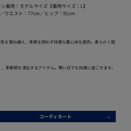
ーン着用：モデルサイズ【着用サイズ：L】
m／ウエスト：77cm／ヒップ：91cm
気性を兼ね備え、季節を問わず快適な着心地を提供。柔らかく軽
。
く、季節感を演出するアイテム。寒い日でも快適に過ごせます。
コーディネート