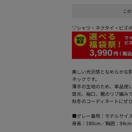
この
▽シャツ・ネクタイ・ビズポ
美しい光沢感となめらかな
ネックです。
薄手の生地のため、単品使
首元、袖口、裾のリブ編み
秋冬のコーディネートにぜ
■グレー着用：モデルサイズ
身長：180cm／胸囲：94c