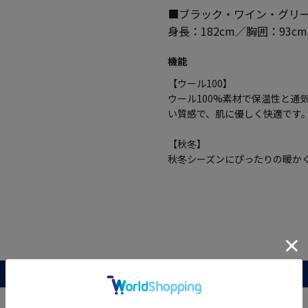
■ブラック・ワイン・グリ
身長：182cm／胸囲：93c
機能
【ウール100】
ウール100%素材で保温性と通
い質感で、肌に優しく快適です
【秋冬】
秋冬シーズンにぴったりの暖か
レビュー