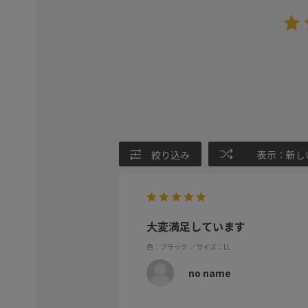
絞り込み
表示：新し
大変満足しています
色：ブラック
／サイズ：LL
no name