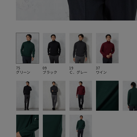
75
09
19
37
グリーン
ブラック
Ｃ．グレー
ワイン