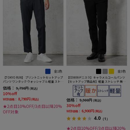
全1色
全3色
【TOKYO RUN】 プリントニットセットアップ
【EDWINデニスラ】キャラメルコールパンツ
パンツ ワンタック ウォッシャブル 軽量 ストレ
【セットアップ商品有】軽量 ストレッチ 無地
ッチ 秋冬
秋冬
価格：
9,790円
(税込)
10%off
8,790円
WEB価格：
(税込)
価格：
9,900円
(税込)
30%off
★2点目10%OFF/3点目以降20%
6,900円
OFF対象
WEB価格：
(税込)
4.0
（1）
★2点目10%OFF/3点目以降20%