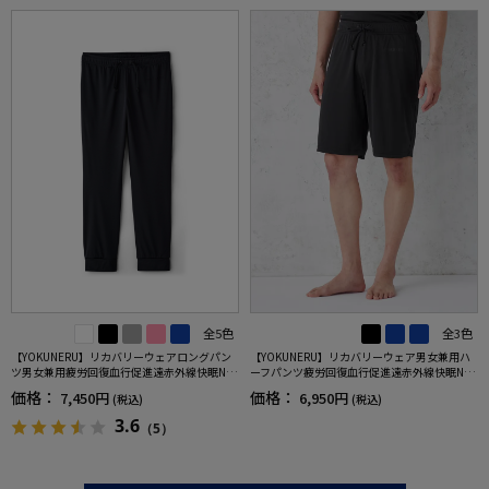
全5色
全3色
【YOKUNERU】リカバリーウェアロングパン
【YOKUNERU】リカバリーウェア男女兼用ハ
ツ男女兼用疲労回復血行促進遠赤外線快眠NA
ーフパンツ疲労回復血行促進遠赤外線快眠NA
NOMIX(R)【一般医療機器】SS～LLサイズ
NOMIX(R)【一般医療機器】SS～LLサイズ
価格：
価格：
7,450円
6,950円
(税込)
(税込)
3.6
（5）