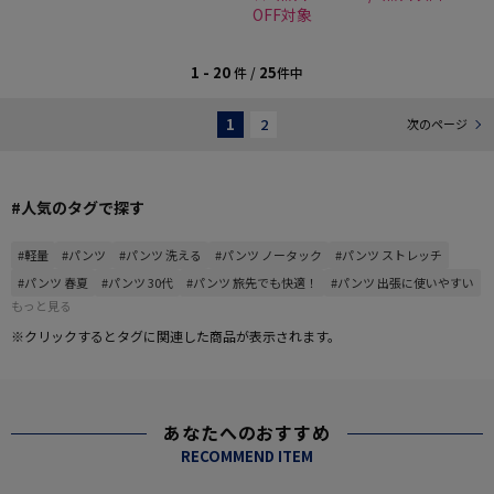
OFF対象
1 - 20
25
件 /
件中
1
2
次のページ
#人気のタグで探す
#軽量
#パンツ
#パンツ 洗える
#パンツ ノータック
#パンツ ストレッチ
#パンツ 春夏
#パンツ 30代
#パンツ 旅先でも快適！
#パンツ 出張に使いやすい
もっと見る
※クリックするとタグに関連した商品が表示されます。
あなたへのおすすめ
RECOMMEND ITEM