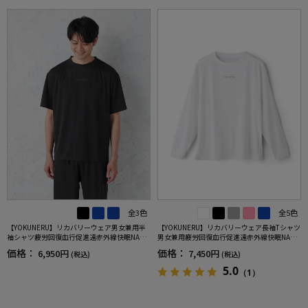
全3色
全5色
【YOKUNERU】リカバリーウェア男女兼用半
【YOKUNERU】リカバリーウェア長袖Tシャツ
袖シャツ疲労回復血行促進遠赤外線快眠NANO
男女兼用疲労回復血行促進遠赤外線快眠NANO
MIX(R)【一般医療機器】SS～LLサイズ
MIX(R)【一般医療機器】SS～LLサイズ
価格：
価格：
6,950円
7,450円
(税込)
(税込)
5.0
（1）