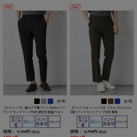
SALE
SALE
全3色
全3色
【ストレッチ】裾上げ不要パンツ DotAir ワン
【パンツウォッシャブル】ＴＯＫＹＯＲＵＮ
タック セットアップ対応 通気性 軽量 ウォッシ
羽衣 パンツ セットアップ対応 春夏
ャブル 春夏
価格：
価格：
9,790円
9,790円
(税込)
(税込)