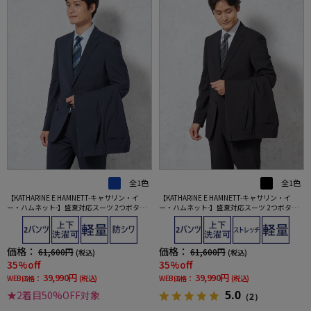
全1色
全1色
【KATHARINE E HAMNETT-キャサリン・イ
【KATHARINE E HAMNETT-キャサリン・イ
ー・ハムネット-】盛夏対応スーツ 2つボタン
ー・ハムネット-】盛夏対応スーツ 2つボタン
ツーパンツ 上下ウォッシャブル 軽量 ネイビー
ツーパンツ 上下ウォッシャブル 軽量 ブラック
ストライプ 春夏
ストライプ 春夏
価格：
価格：
61,600円
61,600円
(税込)
(税込)
35%off
35%off
39,990円
39,990円
WEB価格：
(税込)
WEB価格：
(税込)
5.0
★2着目50%OFF対象
（2）