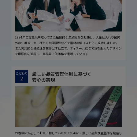
1974年の設立以来培ってきた圧倒的な流通経路を駆使し、大量仕入れや国内
外の生地メーカー様との共同開発などで素材の低コスト化に成功しました。
また実用的な機能性を生み出す仕立て、ディテールにまで気を配ったデザイン
を徹底的に追求し、高品質・低価格を実現しています
厳しい品質管理体制に基づく
こだわり
2
安心の実現
お客様に安心してお買い物していただくために、厳しい品質検査基準を設定し