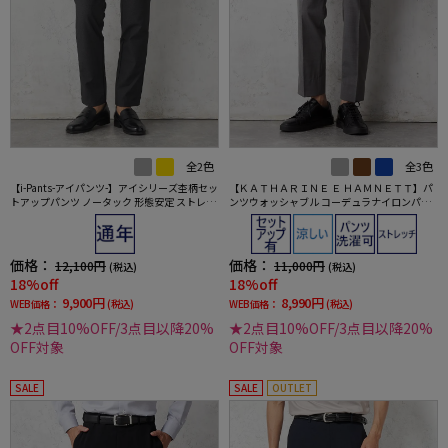
全2色
全3色
【i-Pants-アイパンツ-】アイシリーズ杢柄セッ
【ＫＡＴＨＡＲＩＮＥ Ｅ ＨＡＭＮＥＴＴ】パ
トアップパンツ ノータック 形態安定 ストレッ
ンツウォッシャブル コーデュラナイロンパン
チ 軽量 ウォッシャブル 通年
ツ セットアップ対応 春夏
価格：
価格：
12,100円
11,000円
(税込)
(税込)
18%off
18%off
9,900円
8,990円
WEB価格：
(税込)
WEB価格：
(税込)
★2点目10%OFF/3点目以降20%
★2点目10%OFF/3点目以降20%
OFF対象
OFF対象
SALE
SALE
OUTLET