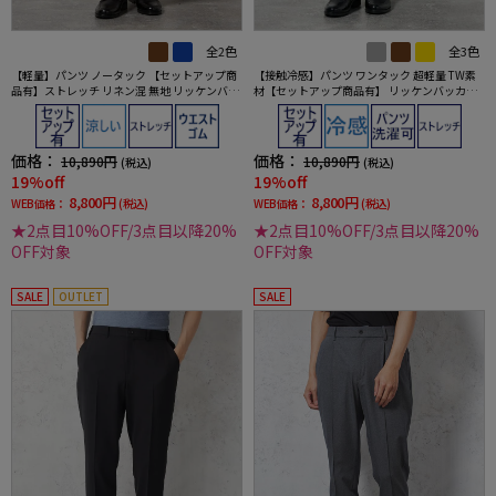
全2色
全3色
【軽量】パンツ ノータック 【セットアップ商
【接触冷感】パンツ ワンタック 超軽量 TW素
品有】ストレッチ リネン混 無地 リッケンバッ
材【セットアップ商品有】 リッケンバッカー
カー 春夏
ブラック 春夏
価格：
価格：
10,890円
10,890円
(税込)
(税込)
19%off
19%off
8,800円
8,800円
WEB価格：
(税込)
WEB価格：
(税込)
★2点目10%OFF/3点目以降20%
★2点目10%OFF/3点目以降20%
OFF対象
OFF対象
SALE
OUTLET
SALE