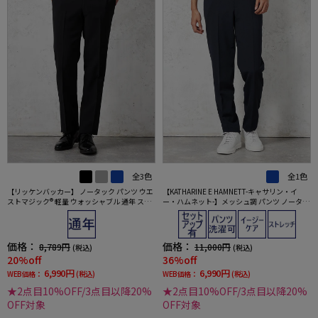
全3色
全1色
【リッケンバッカー】 ノータック パンツ ウエ
【KATHARINE E HAMNETT-キャサリン・イ
ストマジック® 軽量 ウォッシャブル 通年 スト
ー・ハムネット-】メッシュ調 パンツ ノータッ
レッチ 吸汗速乾
ク【セットアップ商品有】軽量 イージーケア
ネイビー 無地 春夏
価格：
価格：
8,789円
11,000円
(税込)
(税込)
20%off
36%off
6,990円
6,990円
WEB価格：
(税込)
WEB価格：
(税込)
★2点目10%OFF/3点目以降20%
★2点目10%OFF/3点目以降20%
OFF対象
OFF対象