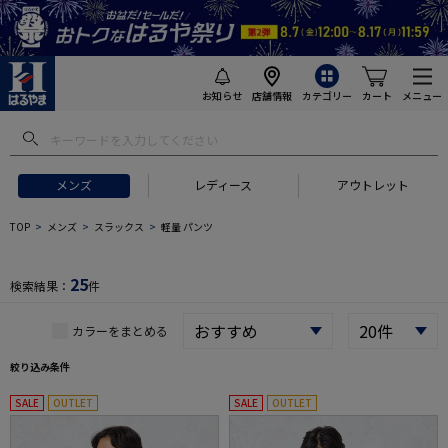
お知らせ
店舗情報
カテゴリー
カート
メニュー
 ギフトにおすすめ
#セットアップ スーツ
#長袖 ワイシャツ
#スー
メンズ
レディース
アウトレット
TOP
メンズ
スラックス
軽量 パンツ
25
検索結果：
件
カラーをまとめる
絞り込み条件
SALE
OUTLET
SALE
OUTLET