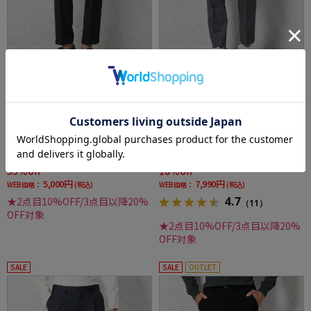
全1色
全3色
【即納】裾上げ不要 ノータックパンツ セット
【Dot Air-ドットエアー-】パンツ ワンタック
アップ対応 TOKYO RUN ウォッシャブル ウエ
高通気快適素材 ウォッシャブル【セットアッ
ストシャーリング ブレスエフェクト生地 スト
プ商品有】 TOKYO RUN
レッチ 春夏
価格：
価格：
7,700円
9,790円
(税込)
(税込)
35%off
18%off
5,000円
7,990円
WEB価格：
(税込)
WEB価格：
(税込)
4.7
★2点目10%OFF/3点目以降20%
（11）
OFF対象
★2点目10%OFF/3点目以降20%
OFF対象
SALE
SALE
OUTLET