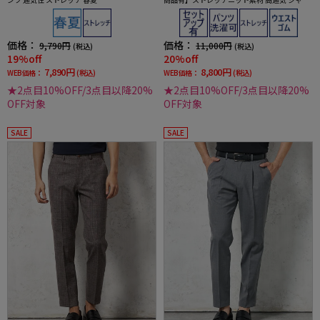
ウストライプ i-Pants-アイパンツ- 春夏
価格：
価格：
9,790円
11,000円
(税込)
(税込)
19%off
20%off
7,890円
8,800円
WEB価格：
(税込)
WEB価格：
(税込)
★2点目10%OFF/3点目以降20%
★2点目10%OFF/3点目以降20%
OFF対象
OFF対象
SALE
SALE