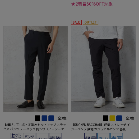
★2着目50%OFF対象
SALE
OUTLET
全3色
全3色
【AIR SUIT】裾上げ済み セットアップ スラッ
【RUCKEN BACCHAR】軽量 ストレッチ イー
クス パンツ ノータック 防シワ（イージーケ
ジーパンツ 無地 カジュアルパンツ 春夏
ア） ストレッチ 通年 吸水速乾 UVカット 春夏