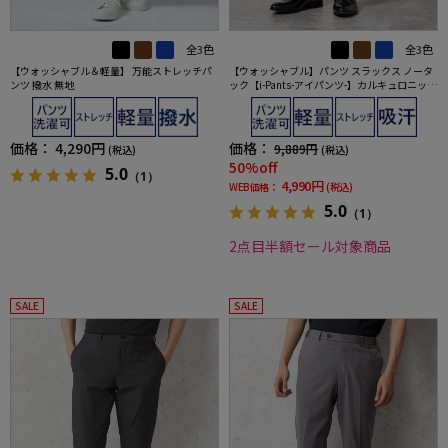
全3色
全3色
【ウォッシャブル＆軽量】 万能ストレッチパ
【ウォッシャブル】パンツ スラックス ノータ
ンツ 撥水 無地
ック【i-Pants-アイパンツ-】カルキュロニット
ストレッチ バーズアイ nero【スリムデザイ
ン】
価格：
4,290円
価格：
9,889円
(税込)
(税込)
50%off
5.0
（1）
4,990円
WEB価格：
(税込)
5.0
（1）
2点目半額セール対象商品
SALE
SALE