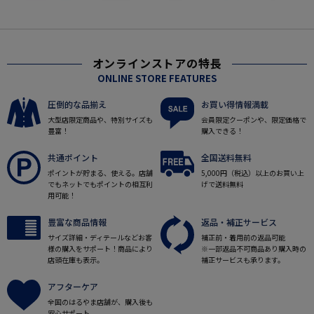
オンラインストアの特長
ONLINE STORE FEATURES
圧倒的な品揃え
お買い得情報満載
大型店限定商品や、特別サイズも
会員限定クーポンや、限定価格で
豊富！
購入できる！
共通ポイント
全国送料無料
ポイントが貯まる、使える。店舗
5,000円（税込）以上のお買い上
でもネットでもポイントの相互利
げで送料無料
用可能！
豊富な商品情報
返品・補正サービス
サイズ詳細・ディテールなどお客
補正前・着用前の返品可能
様の購入をサポート！商品により
※一部返品不可商品あり購入時の
店頭在庫も表示。
補正サービスも承ります。
アフターケア
全国のはるやま店舗が、購入後も
安心サポート