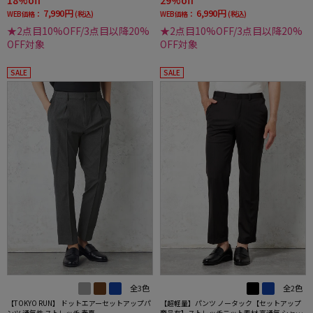
18%off
29%off
7,990円
6,990円
WEB価格：
(税込)
WEB価格：
(税込)
★2点目10%OFF/3点目以降20%
★2点目10%OFF/3点目以降20%
OFF対象
OFF対象
SALE
SALE
全3色
全2色
【TOKYO RUN】 ドットエアーセットアップパ
【超軽量】パンツ ノータック【セットアップ
ンツ 通気性 ストレッチ 春夏
商品有】ストレッチニット素材 高通気 シャド