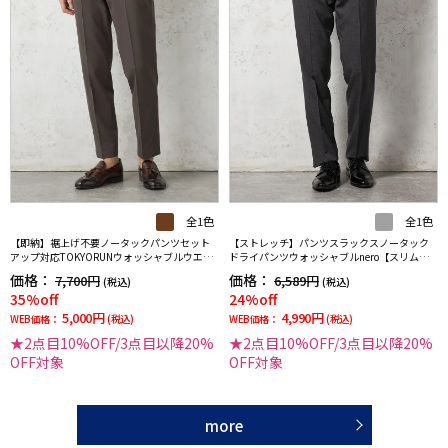
全1色
全1色
【即納】裾上げ不要ノータックパンツセット
【ストレッチ】パンツスラックスノータック
アップ対応TOKYORUNウォッシャブルウエス
ドライパンツウォッシャブルnero【スリムデ
トシャーリングダブルフェイス生地ストレッ
ザイン】
価格：
価格：
7,700円
6,589円
(税込)
(税込)
チ通年
35%off
24%off
5,000円
4,990円
WEB価格：
(税込)
WEB価格：
(税込)
★2点目10%OFF/3点目以降20%
★2点目10%OFF/3点目以降20%
OFF対象
OFF対象
more