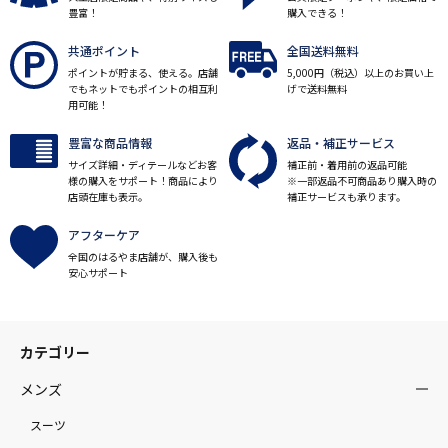
豊富！
購入できる！
共通ポイント
全国送料無料
ポイントが貯まる、使える。店舗
5,000円（税込）以上のお買い上
でもネットでもポイントの相互利
げで送料無料
用可能！
豊富な商品情報
返品・補正サービス
サイズ詳細・ディテールなどお客
補正前・着用前の返品可能
様の購入をサポート！商品により
※一部返品不可商品あり購入時の
店頭在庫も表示。
補正サービスも承ります。
アフターケア
全国のはるやま店舗が、購入後も
安心サポート
カテゴリー
メンズ
スーツ