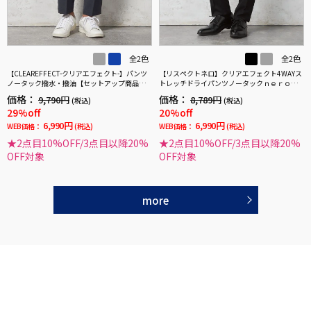
全2色
全2色
【CLEAREFFECT-クリアエフェクト-】パンツ
【リスペクトネロ】クリアエフェクト4WAYス
ノータック撥水・撥油【セットアップ商品
トレッチドライパンツノータックｎｅｒｏ撥
有】無地TOKYORUN
水加工パンツウォッシャブルノータック春夏
価格：
価格：
9,790円
8,789円
(税込)
(税込)
29%off
20%off
6,990円
6,990円
WEB価格：
(税込)
WEB価格：
(税込)
★2点目10%OFF/3点目以降20%
★2点目10%OFF/3点目以降20%
OFF対象
OFF対象
more