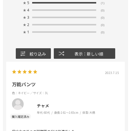
★
5
(1)
★
4
(0)
★
3
(0)
★
2
(0)
★
1
(0)
絞り込み
表示：新しい順
2023.7.15
万能パンツ
色：ネイビー
／サイズ：3L
チャメ
年代:
60代
身長:
161～165cm
体型:
大柄