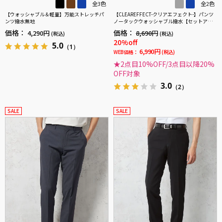
全3色
全2色
【ウォッシャブル＆軽量】万能ストレッチパ
【CLEAREFFECT-クリアエフェクト-】パンツ
ンツ撥水無地
ノータックウォッシャブル撥水【セットアッ
プ商品有】無地TOKYORUN
価格：
価格：
4,290円
8,690円
(税込)
(税込)
20%off
5.0
（1）
6,990円
WEB価格：
(税込)
★2点目10%OFF/3点目以降20%
OFF対象
3.0
（2）
SALE
SALE