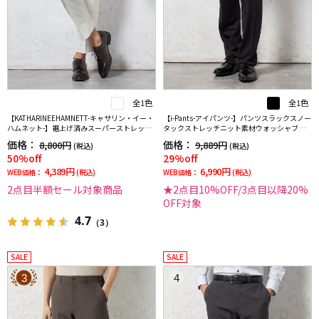
全1色
全1色
【KATHARINEEHAMNETT-キャサリン・イー・
【i-Pants-アイパンツ-】パンツスラックスノー
ハムネット-】裾上げ済みスーパーストレッチ
タックストレッチニット素材ウォッシャブル
パンツチノパンウォッシャブルホワイト無地
シャドウストライプRUCKENBACCHAR
価格：
価格：
8,800円
9,889円
(税込)
(税込)
50%off
29%off
4,389円
6,990円
WEB価格：
(税込)
WEB価格：
(税込)
2点目半額セール対象商品
★2点目10%OFF/3点目以降20%
OFF対象
4.7
（3）
SALE
SALE
3
4