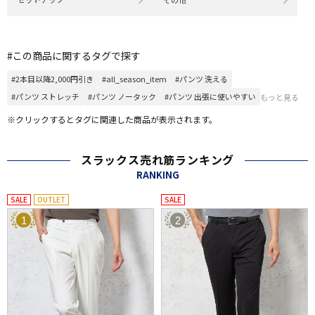
#この商品に関するタグで探す
#2本目以降2,000円引き
#all_season_item
#パンツ 洗える
#パンツ ストレッチ
#パンツ ノータック
#パンツ 出張に使いやすい
もっと見る
※クリックするとタグに関連した商品が表示されます。
スラックス売れ筋ランキング
RANKING
SALE
OUTLET
SALE
1
2