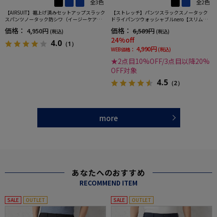
全3色
全2色
【AIRSUIT】裾上げ済みセットアップスラック
【ストレッチ】パンツスラックスノータック
スパンツノータック防シワ（イージーケア）
ドライパンツウォッシャブルnero【スリムデ
ストレッチ通年吸水速乾UVカット春夏
ザイン】
価格：
価格：
4,950円
6,589円
(税込)
(税込)
24%off
4.0
（1）
4,990円
WEB価格：
(税込)
★2点目10%OFF/3点目以降20%
OFF対象
4.5
（2）
more
あなたへのおすすめ
RECOMMEND ITEM
SALE
OUTLET
SALE
OUTLET