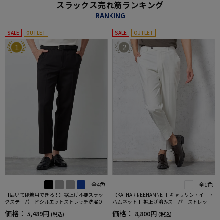
スラックス売れ筋ランキング
RANKING
SALE
OUTLET
SALE
OUTLET
1
2
全4色
全1色
【届いて即着用できる！】裾上げ不要スラッ
【KATHARINEEHAMNETT-キャサリン・イー・
クステーパードシルエットストレッチ洗濯OK
ハムネット-】裾上げ済みスーパーストレッチ
イージーケア【SmartPick！】
パンツチノパンウォッシャブルホワイト無地
価格：
価格：
5,489円
8,800円
(税込)
(税込)