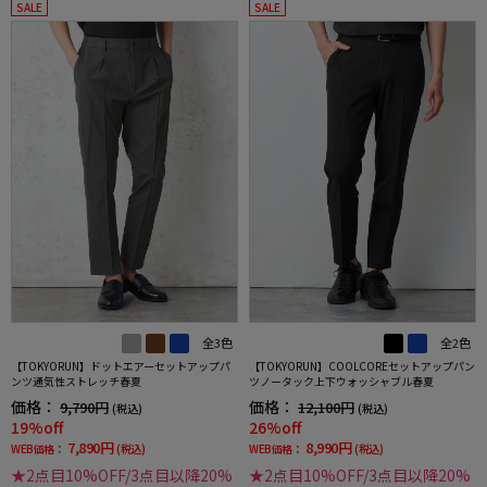
SALE
SALE
全3色
全2色
【TOKYORUN】ドットエアーセットアップパ
【TOKYORUN】COOLCOREセットアップパン
ンツ通気性ストレッチ春夏
ツノータック上下ウォッシャブル春夏
価格：
価格：
9,790円
12,100円
(税込)
(税込)
19%off
26%off
7,890円
8,990円
WEB価格：
(税込)
WEB価格：
(税込)
★2点目10%OFF/3点目以降20%
★2点目10%OFF/3点目以降20%