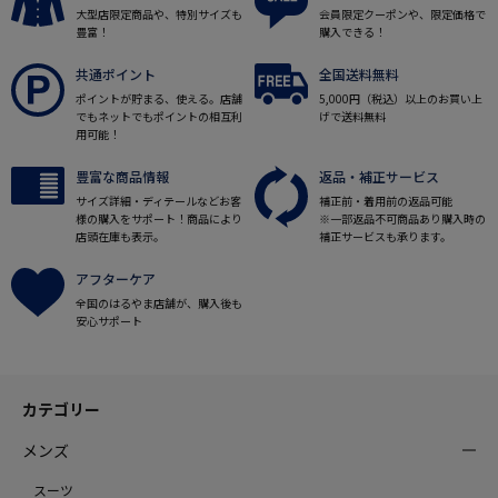
大型店限定商品や、特別サイズも
会員限定クーポンや、限定価格で
豊富！
購入できる！
共通ポイント
全国送料無料
ポイントが貯まる、使える。店舗
5,000円（税込）以上のお買い上
でもネットでもポイントの相互利
げで送料無料
用可能！
豊富な商品情報
返品・補正サービス
サイズ詳細・ディテールなどお客
補正前・着用前の返品可能
様の購入をサポート！商品により
※一部返品不可商品あり購入時の
店頭在庫も表示。
補正サービスも承ります。
アフターケア
全国のはるやま店舗が、購入後も
安心サポート
カテゴリー
メンズ
スーツ