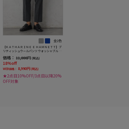
全2色
【ＫＡＴＨＡＲＩＮＥ Ｅ ＨＡＭＮＥＴＴ】ブ
リティッシュウールパンツ ウォッシャブル セ
ットアップ対応 春夏
価格：
11,000円
(税込)
18%off
8,990円
WEB価格：
(税込)
★2点目10%OFF/3点目以降20%
OFF対象