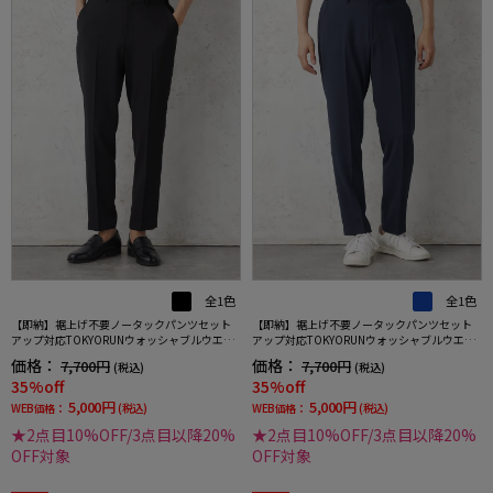
全1色
全1色
【即納】裾上げ不要ノータックパンツセット
【即納】裾上げ不要ノータックパンツセット
アップ対応TOKYORUNウォッシャブルウエス
アップ対応TOKYORUNウォッシャブルウエス
トシャーリングブレスエフェクト生地ストレ
トシャーリングブレスエフェクト生地ストレ
価格：
価格：
7,700円
7,700円
(税込)
(税込)
ッチ春夏
ッチ春夏
35%off
35%off
5,000円
5,000円
WEB価格：
(税込)
WEB価格：
(税込)
★2点目10%OFF/3点目以降20%
★2点目10%OFF/3点目以降20%
OFF対象
OFF対象