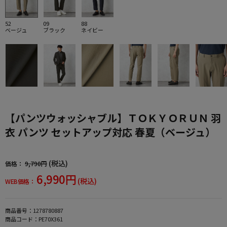
52
09
88
ベージュ
ブラック
ネイビー
【パンツウォッシャブル】ＴＯＫＹＯＲＵＮ 羽
衣 パンツ セットアップ対応 春夏（ベージュ）
(税込)
価格：
9,790円
6,990円
(税込)
WEB価格：
商品番号：
1278780887
商品コード：
PE70X361