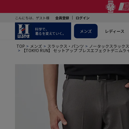
こんにちは、ゲスト様
会員登録
ログイン
科学で、
メンズ
レディース
着るを変えていく。
TOP
メンズ
スラックス・パンツ
ノータックスラック
【TOKYO RUN】 セットアップ ブレスエフェクトデニム