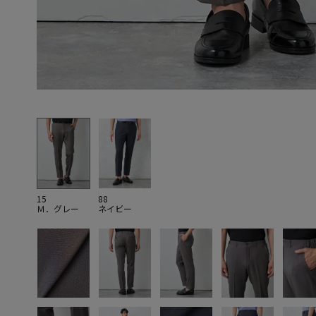
15
88
Ｍ．グレー
ネイビー