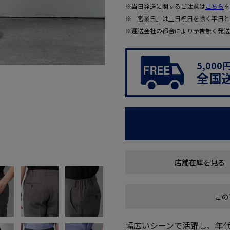
※当日発送に関するご注意は
こちら
を
※「営業日」は土日祝日を除く平日と
※運送会社の都合により予告無く発送
5,00
全国
店舗在庫を見る
この
幅広いシーンで活躍し、年