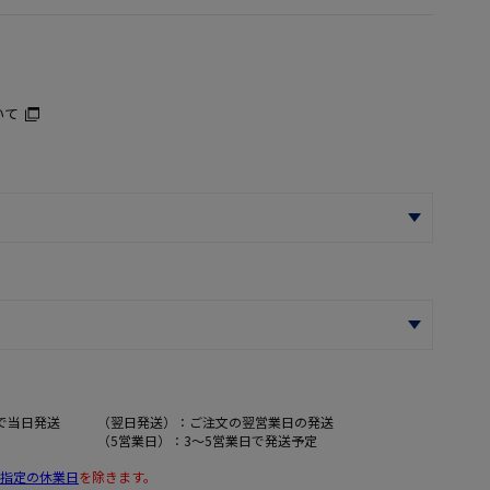
いて
で当日発送
（翌日発送）：ご注文の翌営業日の発送
（5営業日）：3～5営業日で発送予定
指定の休業日
を除きます。