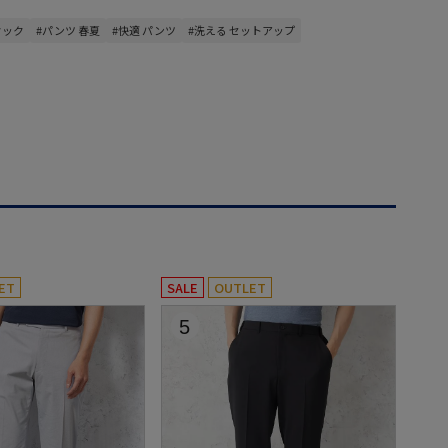
タック
#パンツ 春夏
#快適 パンツ
#洗える セットアップ
ET
SALE
OUTLET
5