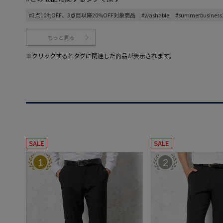
#2点10%OFF、3点目以降20%OFF対象商品
#washable
#summerbusiness
もっと見る
※クリックするとタグに関連した商品が表示されます。
SALE
SALE
1
2