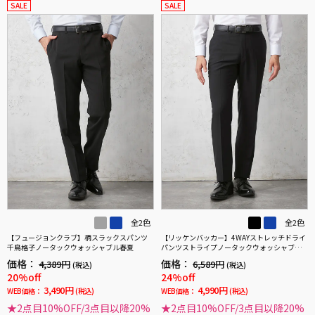
SALE
SALE
全2色
全2色
【フュージョンクラブ】柄スラックスパンツ
【リッケンバッカー】4WAYストレッチドライ
千鳥格子ノータックウォッシャブル春夏
パンツストライプノータックウォッシャブル
春夏
価格：
価格：
4,389円
6,589円
(税込)
(税込)
20%off
24%off
3,490円
4,990円
WEB価格：
(税込)
WEB価格：
(税込)
★2点目10%OFF/3点目以降20%
★2点目10%OFF/3点目以降20%