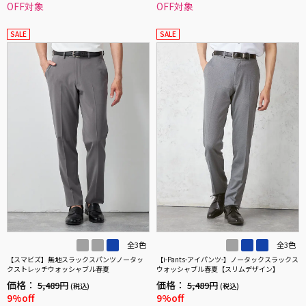
OFF対象
OFF対象
SALE
SALE
全3色
全3色
【スマビズ】無地スラックスパンツノータッ
【i-Pants-アイパンツ-】ノータックスラックス
クストレッチウォッシャブル春夏
ウォッシャブル春夏【スリムデザイン】
価格：
価格：
5,489円
5,489円
(税込)
(税込)
9%off
9%off