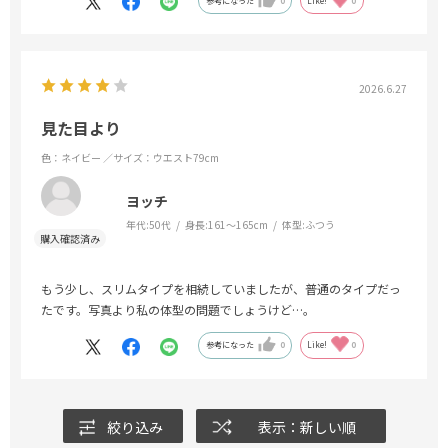
参考になった
0
Like!
0
2026.6.27
見た目より
色：ネイビー
／サイズ：ウエスト79cm
ヨッチ
年代:
50代
身長:
161～165cm
体型:
ふつう
もう少し、スリムタイプを相続していましたが、普通のタイプだっ
たです。写真より私の体型の問題でしょうけど…。
参考になった
0
Like!
0
絞り込み
表示：新しい順