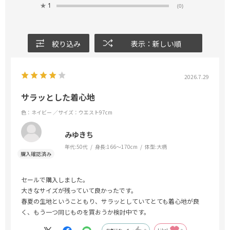
★
1
(0)
絞り込み
表示：新しい順
2026.7.29
サラッとした着心地
色：ネイビー
／サイズ：ウエスト97cm
みゆきち
年代:
50代
身長:
166～170cm
体型:
大柄
セールで購入しました。
大きなサイズが残っていて良かったです。
春夏の生地ということもり、サラッとしていてとても着心地が良
く、もう一つ同じものを買おうか検討中です。