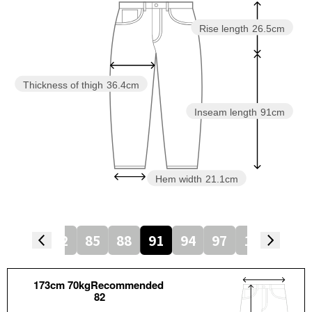
Rise length
26.5cm
Thickness of thigh
36.4cm
Inseam length
91cm
Hem width
21.1cm
6
79
82
85
88
91
94
97
100
105
173cm 70kgRecommended
82