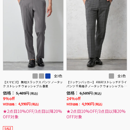
全3色
全1色
【スマビズ】 無地スラックス パンツ ノータッ
【リッケンバッカー】 4WAYストレッチドライ
ク ストレッチ ウォッシャブル 春夏
パンツ 千鳥格子 ノータック ウォッシャブル 春
夏
価格：
価格：
5,489円
6,589円
(税込)
(税込)
9%off
24%off
4,990円
4,990円
WEB価格：
(税込)
WEB価格：
(税込)
★2点目10%OFF/3点目以降20%
★2点目10%OFF/3点目以降20%
OFF対象
OFF対象
SALE