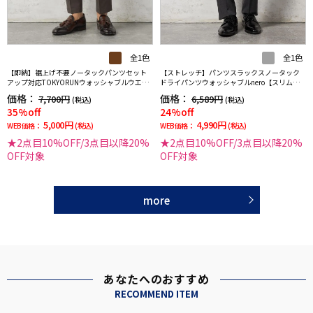
全1色
全1色
【即納】裾上げ不要ノータックパンツセット
【ストレッチ】パンツスラックスノータック
アップ対応TOKYORUNウォッシャブルウエス
ドライパンツウォッシャブルnero【スリムデ
トシャーリングダブルフェイス生地ストレッ
ザイン】
価格：
価格：
7,700円
6,589円
(税込)
(税込)
チ通年
35%off
24%off
5,000円
4,990円
WEB価格：
(税込)
WEB価格：
(税込)
★2点目10%OFF/3点目以降20%
★2点目10%OFF/3点目以降20%
OFF対象
OFF対象
more
あなたへのおすすめ
RECOMMEND ITEM