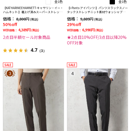
全1色
全1色
【KATHARINEEHAMNETT-キャサリン・イー・
【i-Pants-アイパンツ-】パンツスラックスノー
ハムネット-】裾上げ済みスーパーストレッチ
タックストレッチニット素材ウォッシャブル
パンツチノパンウォッシャブルホワイト無地
シャドウストライプRUCKENBACCHAR
価格：
価格：
8,800円
9,889円
(税込)
(税込)
50%off
29%off
4,389円
6,990円
WEB価格：
(税込)
WEB価格：
(税込)
2点目半額セール対象商品
★2点目10%OFF/3点目以降20%
OFF対象
4.7
（3）
SALE
SALE
3
4