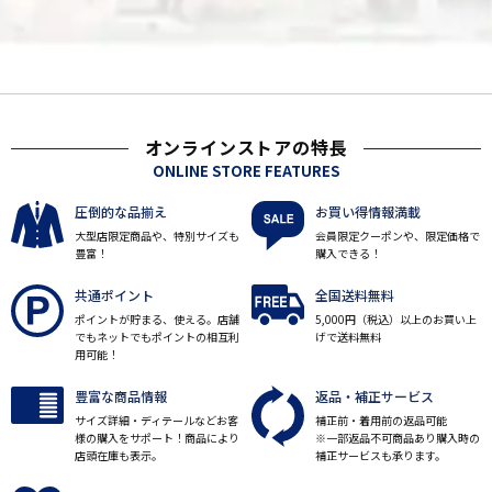
オンラインストアの特長
ONLINE STORE FEATURES
圧倒的な品揃え
お買い得情報満載
大型店限定商品や、特別サイズも
会員限定クーポンや、限定価格で
豊富！
購入できる！
共通ポイント
全国送料無料
ポイントが貯まる、使える。店舗
5,000円（税込）以上のお買い上
でもネットでもポイントの相互利
げで送料無料
用可能！
豊富な商品情報
返品・補正サービス
サイズ詳細・ディテールなどお客
補正前・着用前の返品可能
様の購入をサポート！商品により
※一部返品不可商品あり購入時の
店頭在庫も表示。
補正サービスも承ります。