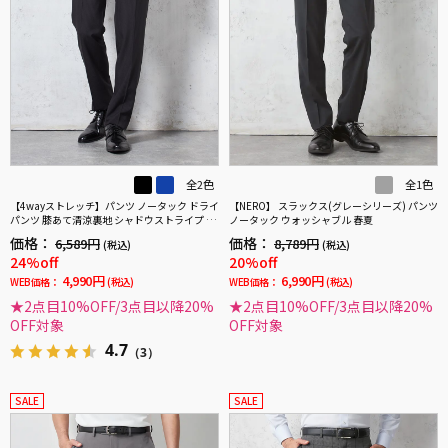
全2色
全1色
【4wayストレッチ】パンツ ノータック ドライ
【NERO】 スラックス(グレーシリーズ) パンツ
パンツ 膝あて清涼裏地 シャドウストライプ ne
ノータック ウォッシャブル 春夏
ro 春夏【スリムデザイン】
価格：
価格：
6,589円
8,789円
(税込)
(税込)
24%off
20%off
4,990円
6,990円
WEB価格：
(税込)
WEB価格：
(税込)
★2点目10%OFF/3点目以降20%
★2点目10%OFF/3点目以降20%
OFF対象
OFF対象
4.7
（3）
SALE
SALE