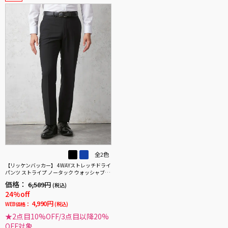
全2色
【リッケンバッカー】 4WAYストレッチドライ
パンツ ストライプ ノータック ウォッシャブル
春夏
価格：
6,589円
(税込)
24%off
4,990円
WEB価格：
(税込)
★2点目10%OFF/3点目以降20%
OFF対象