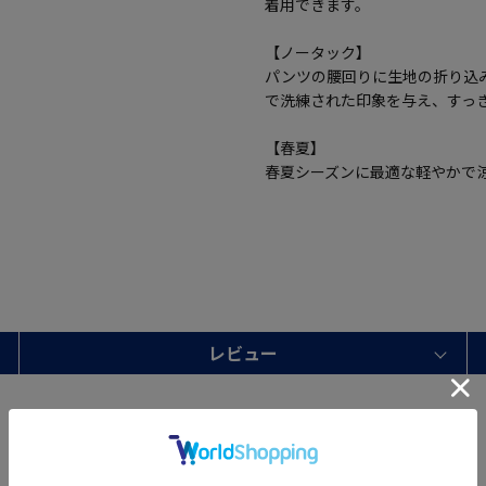
着用できます。
【ノータック】
パンツの腰回りに生地の折り込
で洗練された印象を与え、すっ
【春夏】
春夏シーズンに最適な軽やかで
レビュー
Waist
87cm