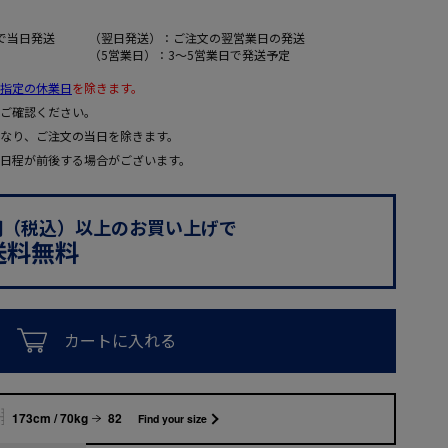
で当日発送
（翌日発送）：ご注文の翌営業日の発送
（5営業日）：3～5営業日で発送予定
指定の休業日
を除きます。
ご確認ください。
なり、ご注文の当日を除きます。
日程が前後する場合がございます。
0円（税込）以上のお買い上げで
送料無料
カートに入れる
173cm / 70kg
82
Find your size