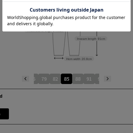
Rise length
26cm
Thickness of thigh
34.6cm
Inseam length
91cm
Hem width
20.8cm
73
76
79
82
85
88
91
94
97
d
e