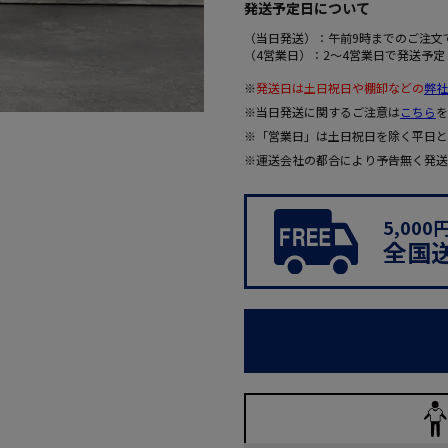
発送予定日について
（当日発送）：午前9時までのご注文
（4営業日）：2～4営業日で発送予定
※
発送日は土日祝日や棚卸などの
弊社
※当日発送に関するご注意は
こちら
を
※「営業日」は土日祝日を除く平日と
※運送会社の都合により予告無く発送
5,00
全国