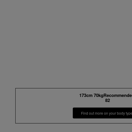
173cm 70kgRecommende
82
Find out more on your body typ