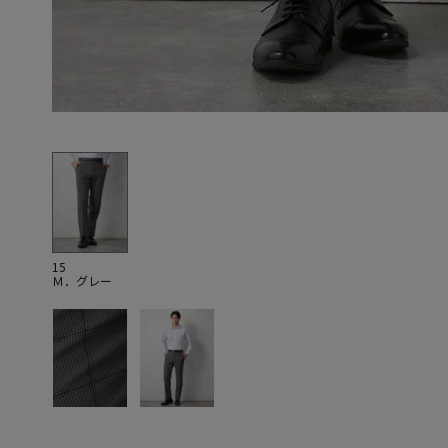
15
Ｍ．グレー