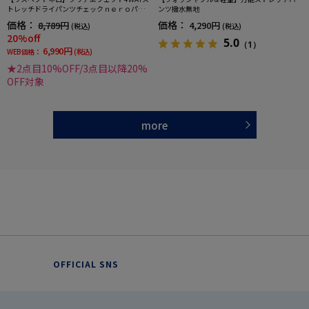
トレッチドライパンツチェックｎｅｒｏパン
ンツ撥水無地
ツウォッシャブルノータック春夏
価格：
価格：
8,789円
4,290円
(税込)
(税込)
20%off
5.0
（1）
6,990円
WEB価格：
(税込)
★2点目10%OFF/3点目以降20%
OFF対象
more
OFFICIAL SNS