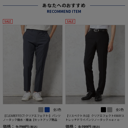
あなたへのおすすめ
RECOMMEND ITEM
SALE
SALE
全2色
全2色
【CLEAREFFECT-クリアエフェクト-】パンツ
【リスペクトネロ】クリアエフェクト4WAYス
ノータック撥水・撥油【セットアップ商品
トレッチドライパンツノータックｎｅｒｏ撥
有】無地TOKYORUN
水加工パンツウォッシャブルノータック春夏
価格：
価格：
9,790円
8,789円
(税込)
(税込)