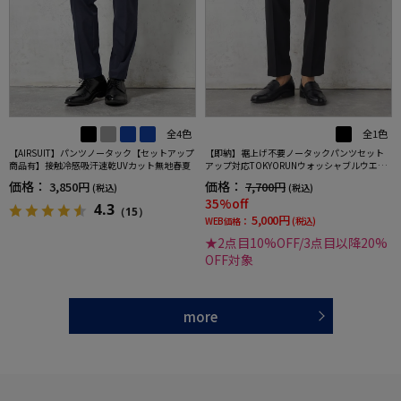
全4色
全1色
【AIRSUIT】パンツノータック【セットアップ
【即納】裾上げ不要ノータックパンツセット
商品有】接触冷感吸汗速乾UVカット無地春夏
アップ対応TOKYORUNウォッシャブルウエス
トシャーリングブレスエフェクト生地ストレ
価格：
価格：
3,850円
7,700円
(税込)
(税込)
ッチ春夏
35%off
4.3
（15）
5,000円
WEB価格：
(税込)
★2点目10%OFF/3点目以降20%
OFF対象
more