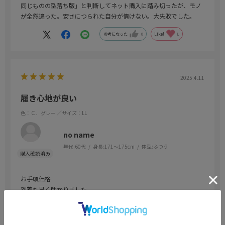
同じものの型落ち版」と判断してネット購入に踏み切ったが、モノ
が全然違った。安さにつられた自分が情けない。大失敗でした。
参考になった
0
Like!
1
2025.4.11
履き心地が良い
色：Ｃ．グレー
／サイズ：LL
no name
年代:
60代
身長:
171～175cm
体型:
ふつう
お手頃価格
到着も早く助かりました
参考になった
0
Like!
0