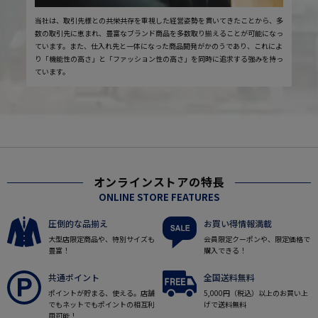
当社は、取引先様との共栄共存を重視した経営姿勢を貫いてきたことから、多
数の取引先に恵まれ、豊富なブランド商品を多数取り揃えることが可能になっ
ています。また、仕入れ先と一体になった商品開発がかのうであり、これによ
り「機能性の高さ」と「ファッション性の高さ」を同時に追求する強みを持っ
ています。
オンラインストアの特長
ONLINE STORE FEATURES
圧倒的な品揃え
お買い得情報満載
大型店限定商品や、特別サイズも
会員限定クーポンや、限定価格で
豊富！
購入できる！
共通ポイント
全国送料無料
ポイントが貯まる、使える。店舗
5,000円（税込）以上のお買い上
でもネットでもポイントの相互利
げで送料無料
用可能！