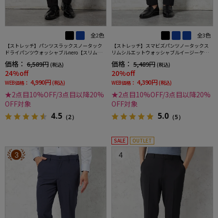
全2色
全3色
【ストレッチ】パンツスラックスノータック
【ストレッチ】スマビズパンツノータックス
ドライパンツウォッシャブルnero【スリムデ
リムシルエットウォッシャブルイージーケア
ザイン】
スラックス
価格：
価格：
6,589円
5,489円
(税込)
(税込)
24%off
20%off
4,990円
4,390円
WEB価格：
(税込)
WEB価格：
(税込)
★2点目10%OFF/3点目以降20%
★2点目10%OFF/3点目以降20%
OFF対象
OFF対象
4.5
5.0
（2）
（5）
SALE
OUTLET
3
4