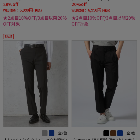
29%off
20%off
6,990円
6,990円
WEB価格：
(税込)
WEB価格：
(税込)
★2点目10%OFF/3点目以降20%
★2点目10%OFF/3点目以降20%
OFF対象
OFF対象
SALE
全2色
全3色
【リスペクトネロ】クリアエフェクト4WAYス
【ウォッシャブル＆軽量】万能ストレッチパ