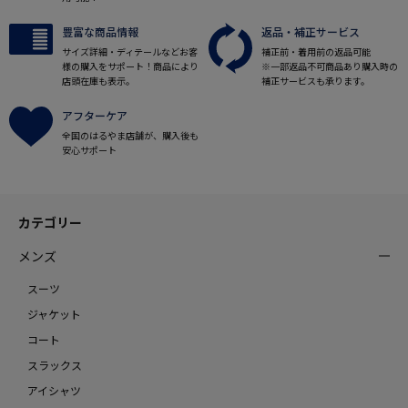
豊富な商品情報
返品・補正サービス
サイズ詳細・ディテールなどお客
補正前・着用前の返品可能
様の購入をサポート！商品により
※一部返品不可商品あり購入時の
店頭在庫も表示。
補正サービスも承ります。
アフターケア
全国のはるやま店舗が、購入後も
安心サポート
カテゴリー
メンズ
スーツ
ジャケット
コート
スラックス
アイシャツ