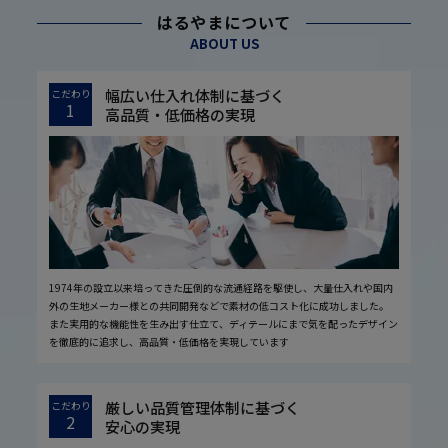
はるやまについて
ABOUT US
幅広い仕入れ体制に基づく
こだわり
1
高品質・低価格の実現
1974年の設立以来培ってきた圧倒的な流通経路を駆使し、大量仕入れや国内
外の生地メーカー様との共同開発などで素材の低コスト化に成功しました。
また実用的な機能性を生み出す仕立て、ディテールにまで気を配ったデザイン
を徹底的に追求し、高品質・低価格を実現しています
厳しい品質管理体制に基づく
こだわり
2
安心の実現