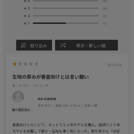
★
4
(0)
★
3
(0)
★
2
(0)
★
1
(1)
絞り込み
表示：新しい順
2025.6.16
生地の厚みが春夏向けとは言い難い
色：ネイビー
／サイズ：M
no name
年代:
50代
身長:
166～170cm
体型:
小柄
春夏向けとのことで、ネットで２４年モデルを購入。店頭で２５年
モデルを試着して軽さ・生地も薄く気に入った。割引率から「ほぼ