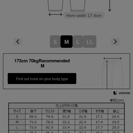
Hem width
17.4cm
S
M
L
LL
173cm 70kgRecommended
M
Find out more on your body type