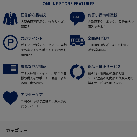
ONLINE STORE FEATURES
圧倒的な品揃え
お買い得情報満載
大型店限定商品や、特別サイズも
会員限定クーポンや、限定価格で
豊富！
購入できる！
共通ポイント
全国送料無料
ポイントが貯まる、使える。店舗
5,000円（税込）以上のお買い上
でもネットでもポイントの相互利
げで送料無料
用可能！
豊富な商品情報
返品・補正サービス
サイズ詳細・ディテールなどお客
補正前・着用前の返品可能
様の購入をサポート！商品により
※一部返品不可商品あり購入時の
店頭在庫も表示。
補正サービスも承ります。
アフターケア
全国のはるやま店舗が、購入後も
安心サポート
カテゴリー