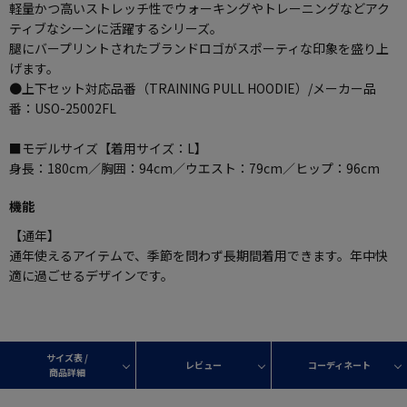
軽量かつ高いストレッチ性でウォーキングやトレーニングなどアク
ティブなシーンに活躍するシリーズ。
腿にバープリントされたブランドロゴがスポーティな印象を盛り上
げます。
●上下セット対応品番（TRAINING PULL HOODIE）/メーカー品
番：USO-25002FL
■モデルサイズ【着用サイズ：L】
身長：180cm／胸囲：94cm／ウエスト：79cm／ヒップ：96cm
機能
【通年】
通年使えるアイテムで、季節を問わず長期間着用できます。年中快
適に過ごせるデザインです。
サイズ表 /
レビュー
コーディネート
商品詳細