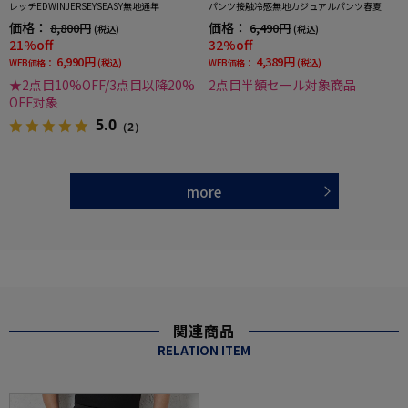
レッチEDWINJERSEYSEASY無地通年
パンツ接触冷感無地カジュアルパンツ春夏
価格：
価格：
8,800円
6,490円
(税込)
(税込)
21%off
32%off
6,990円
4,389円
WEB価格：
(税込)
WEB価格：
(税込)
★2点目10%OFF/3点目以降20%
2点目半額セール対象商品
OFF対象
5.0
（2）
more
関連商品
RELATION ITEM