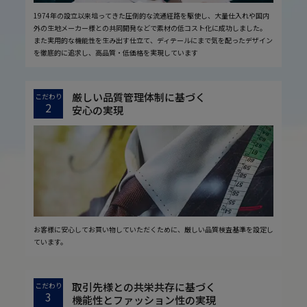
1974年の設立以来培ってきた圧倒的な流通経路を駆使し、大量仕入れや国内
外の生地メーカー様との共同開発などで素材の低コスト化に成功しました。
また実用的な機能性を生み出す仕立て、ディテールにまで気を配ったデザイン
を徹底的に追求し、高品質・低価格を実現しています
厳しい品質管理体制に基づく
こだわり
2
安心の実現
お客様に安心してお買い物していただくために、厳しい品質検査基準を設定し
ています。
取引先様との共栄共存に基づく
こだわり
3
機能性とファッション性の実現