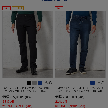
SALE
OUTLET
SALE
全3色
全1色
【ストレッチ】ファイブポケットパンツカジ
【EDWINジャージーズ】イージーパンツスト
ュアルパンツ無地リッケンバッカー秋冬
レッチEDWINJERSEYSEASYブルー無地通年
価格：
価格：
5,489円
8,800円
(税込)
(税込)
27%off
21%off
3,990円
6,990円
WEB価格：
(税込)
WEB価格：
(税込)