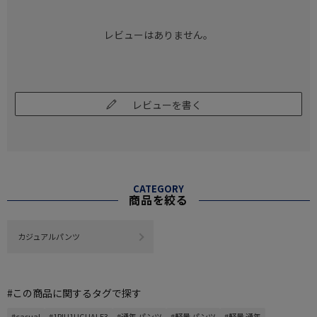
レビューはありません。
レビューを書く
CATEGORY
商品を絞る
カジュアルパンツ
#この商品に関するタグで探す
#casual
#1PIU1UGUALE3
#通年 パンツ
#軽量 パンツ
#軽量 通年