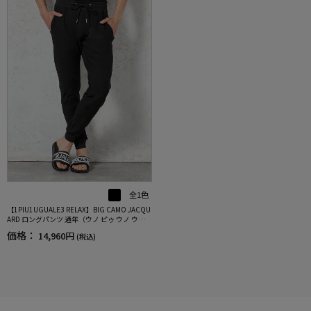
全1色
【1PIU1UGUALE3 RELAX】BIG CAMO JACQU
ARD ロングパンツ 通年（ウノ ピゥ ウノ ウグァ
ーレ トレ）
価格：
14,960円
(税込)