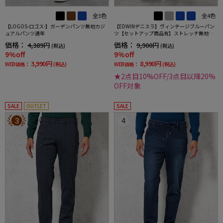
全3色
全4色
【LOGOS-ロゴス-】ガーデンパンツ無地カジ
【EDWINデニスラ】ヴィンテージブルーパン
ュアルパンツ通年
ツ【セットアップ商品有】ストレッチ無地通
年
価格：
価格：
4,389円
9,900円
(税込)
(税込)
9%off
9%off
3,990円
8,990円
WEB価格：
(税込)
WEB価格：
(税込)
★2点目10%OFF/3点目以降20%
OFF対象
SALE
OUTLET
SALE
3
4