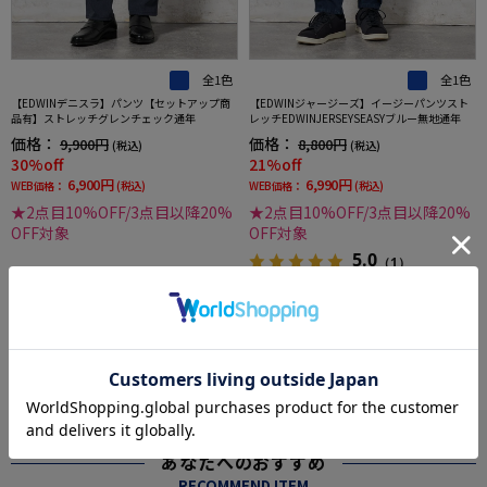
全1色
全1色
【EDWINデニスラ】パンツ【セットアップ商
【EDWINジャージーズ】イージーパンツスト
品有】ストレッチグレンチェック通年
レッチEDWINJERSEYSEASYブルー無地通年
価格：
価格：
9,900円
8,800円
(税込)
(税込)
30%off
21%off
6,900円
6,990円
WEB価格：
(税込)
WEB価格：
(税込)
★2点目10%OFF/3点目以降20%
★2点目10%OFF/3点目以降20%
OFF対象
OFF対象
5.0
（1）
more
あなたへのおすすめ
RECOMMEND ITEM