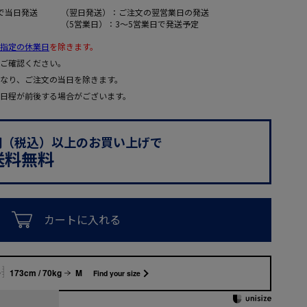
で当日発送
（翌日発送）：ご注文の翌営業日の発送
（5営業日）：3～5営業日で発送予定
指定の休業日
を除きます。
ご確認ください。
なり、ご注文の当日を除きます。
日程が前後する場合がございます。
0円（税込）以上のお買い上げで
送料無料
カートに入れる
173cm / 70kg
M
Find your size