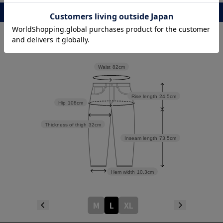
レビュー
Waist
82cm
Rise length
24.5cm
Hip
108cm
Thickness of thigh
32cm
Inseam length
73.5cm
Hem width
10.3cm
M
L
XL