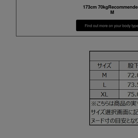
173cm 70kgRecommende
M
Find out more on your body typ