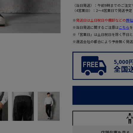
（当日発送）：午前9時までのご注文
（4営業日）：2～4営業日で発送予定
※
発送日は土日祝日や棚卸などの
弊社
※当日発送に関するご注意は
こちら
を
※「営業日」は土日祝日を除く平日と
※運送会社の都合により予告無く発送
5,00
全国
店舗在庫を見る