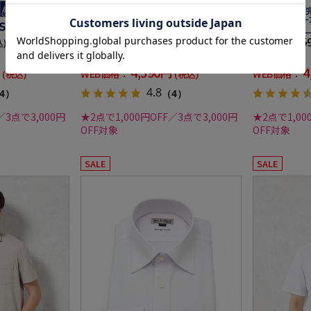
shirt ワイシ
ストレッチ ストライプ i-shirt ワイ
shirt 通
シャツ 春夏
用可】
6,259円
6,25
価格：
価格：
込)
(税込)
30%off
20%off
4,390円
4
WEB価格：
WEB価格：
(税込)
(税込)
4.8
4）
（4）
／3点で3,000円
★2点で1,000円OFF／3点で3,000円
★2点で1,00
OFF対象
OFF対象
SALE
SALE