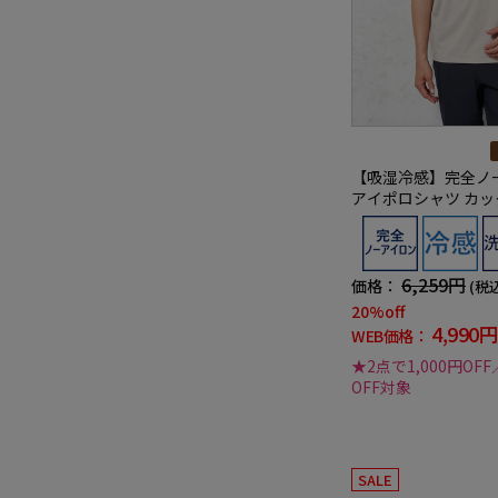
【吸湿冷感】完全ノ
アイポロシャツ カッタ
shirt 春夏
6,259円
価格：
(税
20%off
4,990円
WEB価格：
★2点で1,000円OFF
OFF対象
SALE