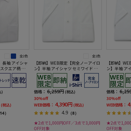
全2色
全1色
】長袖 アイシャ
【即納】WEB限定【完全ノーアイロ
【即納】WE
 スクエア柄 ワ
ン】半袖 アイシャツ セミワイド ス
ン】半袖 ア
トレッチ 織柄無地 i-shirt ワイシャ
ストレッチ 織柄
ツ 春夏
ャツ 春夏
6,259円
6,25
価格：
価格：
込)
(税込)
30%off
30%off
4,390円
4
WEB価格：
WEB価格：
(税込)
(税込)
4.9
14）
（8）
★2点で1,000円OFF／3点で3,000円
★2点で1,00
OFF対象
OFF対象