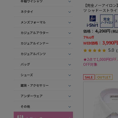
半袖ワイシャツ
【完全ノーアイロン】
ツ シャドーストライ
ネクタイ
形態安定 ストレッチ
シャツ 通年
メンズフォーマル
4,290円
価格：
(税
カジュアルアウター
7%off
3,990円
WEB価格：
カジュアルインナー
5.0
（
カジュアルパンツ
★2点で1,000円OFF
OFF対象
バッグ
シューズ
SALE
OUTLET
雑貨・アクセサリー
アンダーウェア
その他