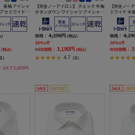
 長袖 アイシャ
【完全ノーアイロン】 チェック 半袖
【完全ノーア
プ セミワイド
ボタンダウン ワイシャツ アイシャツ
ミワイド 半
 吸汗速乾 ワイ
形態安定 ストレッチ 吸水速乾 春夏
形態安定 ス
シャツ 春夏
4,290円
4,29
価格：
価格：
込)
(税込)
26%off
26%off
3,190円
3
WEB価格：
WEB価格：
(税込)
(税込)
4.7
2）
（3）
／3点で3,000円
SALE
OUTLET
SALE
OUT