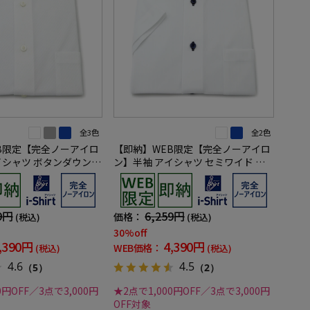
全3色
全2色
B限定【完全ノーアイロ
【即納】WEB限定【完全ノーアイロ
イシャツ ボタンダウン
ン】半袖 アイシャツ セミワイド ス
無地 i-shirt ワイシ
トレッチ ストライプ i-shirt ワイシ
ャツ 春夏
9円
6,259円
価格：
(税込)
(税込)
30%off
,390円
4,390円
WEB価格：
(税込)
(税込)
4.6
4.5
（5）
（2）
0円OFF／3点で3,000円
★2点で1,000円OFF／3点で3,000円
OFF対象