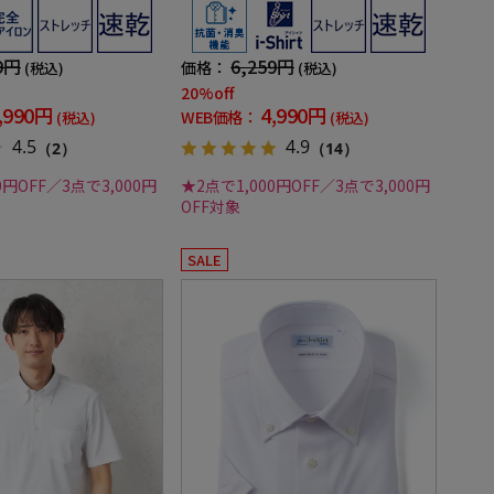
年【冠婚葬祭/リクルート使
ャツ i-shirt 通年【冠婚葬祭/リクル
ート使用可】
9円
6,259円
価格：
(税込)
(税込)
20%off
,990円
4,990円
WEB価格：
(税込)
(税込)
4.5
4.9
（2）
（14）
0円OFF／3点で3,000円
★2点で1,000円OFF／3点で3,000円
OFF対象
SALE