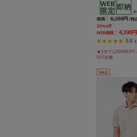
ストレッチ 織柄無地 i-
ャツ 春夏
6,259円
価格：
(税
30%off
4,390円
WEB価格：
5.0
（
★2点で1,000円OFF
OFF対象
SALE