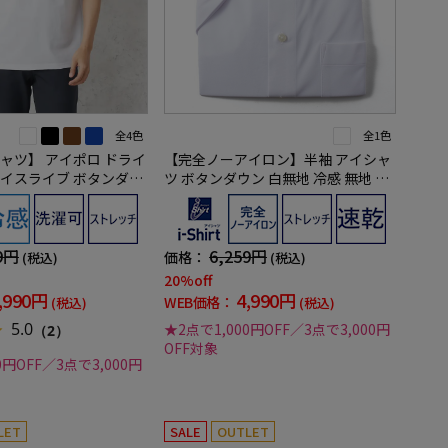
全4色
全1色
ャツ】 アイポロ ドライ
【完全ノーアイロン】半袖 アイシャ
イスライブ ボタンダウ
ツ ボタンダウン 白無地 冷感 無地 ワ
ルインナー 吸汗速乾 抗
イシャツ i-shirt 春夏
レッチ 形態安定 春夏
9円
6,259円
価格：
(税込)
(税込)
20%off
,990円
4,990円
WEB価格：
(税込)
(税込)
5.0
★2点で1,000円OFF／3点で3,000円
（2）
OFF対象
0円OFF／3点で3,000円
LET
SALE
OUTLET