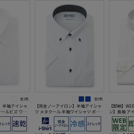
全1色
全3色
】半袖アイシャ
【完全ノーアイロン】半袖アイシャ
【即納】WE
クールビズ ワイ
ツ メタクール 半袖ワイシャツ ボタ
ン】長袖 ア
ンダウン ストライプ i-shirt 春夏
ストレッチ ガル
ャツ 通年