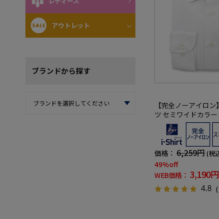
レディース
アウトレット
ブランド
から探す
【完全ノーアイロン
ツ セミワイドカラー
イシャツ i-shirt 通年
6,259円
価格：
(税
49%off
3,190円
WEB価格：
4.8
（