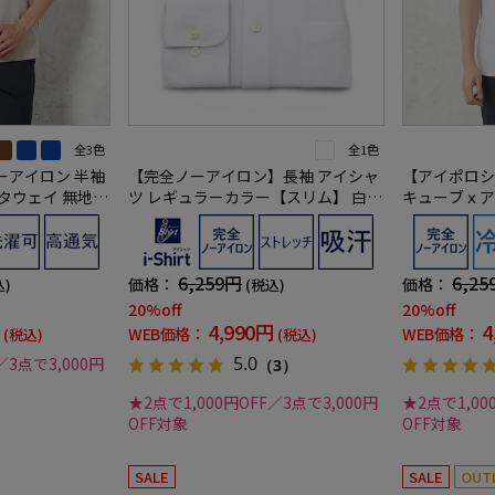
全3色
全1色
ーアイロン 半袖
【完全ノーアイロン】長袖 アイシャ
【アイポロシ
ウェイ 無地 i-
ツ レギュラーカラー【スリム】 白無
キューブｘア
地 ワイシャツ i-shirt 通年【冠婚葬
ン カジュア
祭/リクルート使用可】
菌加工 スト
6,259円
6,25
価格：
価格：
込)
(税込)
20%off
20%off
4,990円
4
WEB価格：
WEB価格：
(税込)
(税込)
5.0
／3点で3,000円
（3）
★2点で1,000円OFF／3点で3,000円
★2点で1,00
OFF対象
OFF対象
SALE
SALE
OUT