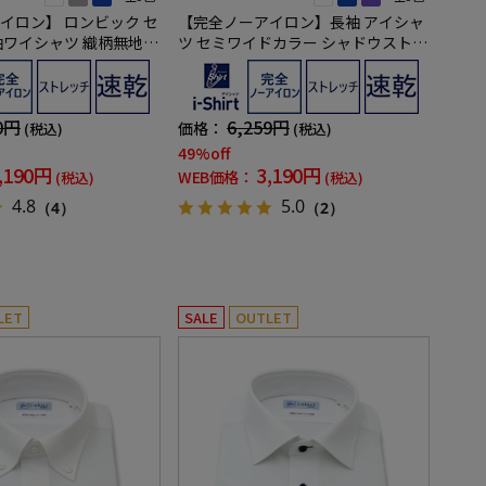
イロン】 ロンビック セ
【完全ノーアイロン】長袖 アイシャ
袖ワイシャツ 織柄無地
ツ セミワイドカラー シャドウストラ
トレッチ 吸汗速乾 ワイ
イプ柄 ワイシャツ i-shirt 通年
0円
6,259円
価格：
(税込)
(税込)
49%off
,190円
3,190円
WEB価格：
(税込)
(税込)
4.8
5.0
（4）
（2）
LET
SALE
OUTLET