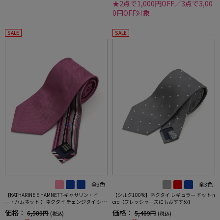
★2点で1,000円OFF／3点で3,00
0円OFF対象
SALE
SALE
全3色
全3色
【KATHARINE E HAMNETT-キャサリン・イ
【シルク100%】ネクタイ レギュラー ドット n
ー・ハムネット-】ネクタイ チェンジタイ シル
ero【フレッシャーズにもおすすめ】
ク100％ バーチカルグラデーションクレリッ
価格：
価格：
6,589円
5,489円
(税込)
(税込)
クタイ ストライプ