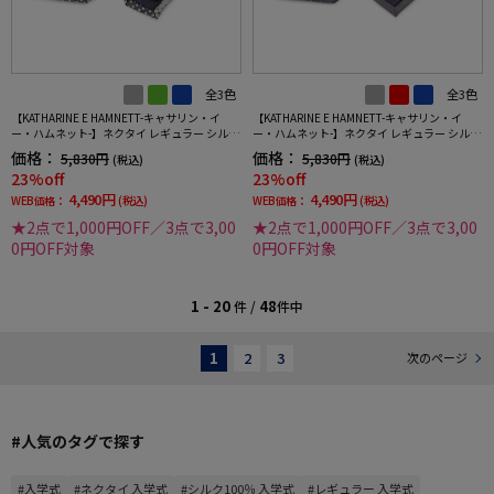
全3色
全3色
【KATHARINE E HAMNETT-キャサリン・イ
【KATHARINE E HAMNETT-キャサリン・イ
ー・ハムネット-】ネクタイ レギュラー シルク
ー・ハムネット-】ネクタイ レギュラー シルク
100％ 変形ストライプ 秋冬
100％ パネルデザイン 秋冬
価格：
価格：
5,830円
5,830円
(税込)
(税込)
23%off
23%off
4,490円
4,490円
WEB価格：
(税込)
WEB価格：
(税込)
★2点で1,000円OFF／3点で3,00
★2点で1,000円OFF／3点で3,00
0円OFF対象
0円OFF対象
1 - 20
48
件 /
件中
1
2
3
次のページ
#人気のタグで探す
#入学式
#ネクタイ 入学式
#シルク100％ 入学式
#レギュラー 入学式