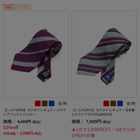
SALE
OUTLET
全3色
全3色
【シルク100%】ネクタイ レギュラー ストラ
【シルク100％】ネクタイ レギュラー 日本製
イプ リッケンバッカー
ストライプ STOVEL&MASON
価格：
価格：
7,689円
4,389円
(税込)
(税込)
32%off
★2点で1,000円OFF／3点で3,00
2,990円
WEB価格：
(税込)
0円OFF対象