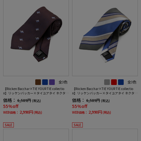
全3色
全3色
【Riicken Bacchar×TIE YOUR TIE collectio
【Riicken Bacchar×TIE YOUR TIE collectio
n】リッケンバッカー×タイユアタイ ネクタイ
n】リッケンバッカー×タイユアタイ ネクタイ
シルク100% 小柄
シルク100% ストライプ
価格：
価格：
6,589円
6,589円
(税込)
(税込)
55%off
55%off
2,990円
2,990円
WEB価格：
(税込)
WEB価格：
(税込)
SALE
SALE