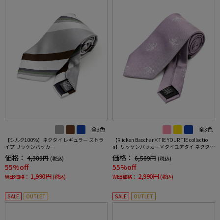
全3色
全3色
【シルク100%】ネクタイ レギュラー ストラ
【Riicken Bacchar×TIE YOUR TIE collectio
イプ リッケンバッカー
n】リッケンバッカー×タイユアタイ ネクタイ
シルク100% 小柄
価格：
価格：
4,389円
6,589円
(税込)
(税込)
55%off
55%off
1,990円
2,990円
WEB価格：
(税込)
WEB価格：
(税込)
SALE
OUTLET
SALE
OUTLET