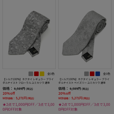
全3色
全3色
【シルク100%】ネクタイ レギュラー ブライ
【シルク100%】ネクタイ レギュラー ブライ
ダルテイスト フローラル ユミカツラ 通年
ダルテイスト ペイズリー ユミカツラ 通年
価格：
価格：
6,589円
6,589円
(税込)
(税込)
20%off
20%off
5,271円
5,271円
WEB価格：
(税込)
WEB価格：
(税込)
★2点で1,000円OFF／3点で3,00
★2点で1,000円OFF／3点で3,00
0円OFF対象
0円OFF対象