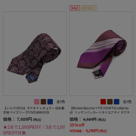
SALE
OUTLET
全3色
全3色
【シルク100％】ネクタイ レギュラー 日本製
【Riicken Bacchar×TIE YOUR TIE collectio
生地 ペイズリー STOVEL&MASON
n】リッケンバッカー×タイユアタイ ネクタイ
シルク100% ストライプ
価格：
7,689円
価格：
6,589円
(税込)
(税込)
35%off
★2点で1,000円OFF／3点で3,00
4,290円
WEB価格：
(税込)
0円OFF対象