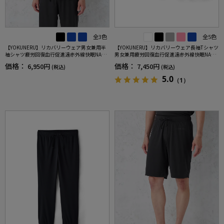
全3色
全5色
【YOKUNERU】リカバリーウェア男女兼用半
【YOKUNERU】リカバリーウェア長袖Tシャツ
袖シャツ疲労回復血行促進遠赤外線快眠NANO
男女兼用疲労回復血行促進遠赤外線快眠NANO
MIX(R)【一般医療機器】SS～LLサイズ
MIX(R)【一般医療機器】SS～LLサイズ
価格：
価格：
6,950円
7,450円
(税込)
(税込)
5.0
（1）