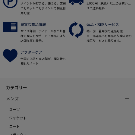
ポイントが貯まる、使える。店舗
5,000円（税込）以上のお買い上
でもネットでもポイントの相互利
げで送料無料
用可能！
豊富な商品情報
返品・補正サービス
サイズ詳細・ディテールなどお客
補正前・着用前の返品可能
様の購入をサポート！商品により
※一部返品不可商品あり購入時の
店頭在庫も表示。
補正サービスも承ります。
アフターケア
全国のはるやま店舗が、購入後も
安心サポート
カテゴリー
メンズ
スーツ
ジャケット
コート
スラックス