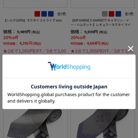
全3色
全3色
【シルク100%】ネクタイ ストライプ nero
【KATHARINE E HAMNETT-キャサリン・イ
ー・ハムネット-】レギュラーネクタイ マイク
ロパターン シルク100% 7.5cm巾
価格：
価格：
5,489円
5,830円
(税込)
(税込)
20%off
20%off
4,391円
4,664円
WEB価格：
(税込)
WEB価格：
(税込)
★2点で1,000円OFF／3点で3,00
★2点で1,000円OFF／3点で3,00
0円OFF対象
0円OFF対象
SALE
SALE