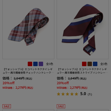
全3色
全3色
【ウォッシャブル】エコペットネクタイ レギ
【ウォッシャブル】エコペットネクタイ レギ
ュラー 再生繊維使用 チェック ハントレークラ
ュラー 再生繊維使用 ストライプ ハントレーク
ブ 通年
ラブ 通年
価格：
価格：
2,849円
2,849円
(税込)
(税込)
20%off
20%off
2,279円
2,279円
WEB価格：
(税込)
WEB価格：
(税込)
5.0
（1）
SALE
SALE