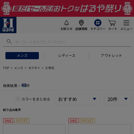
お知らせ
店舗情報
カテゴリー
カート
メニュー
 ギフトにおすすめ
#セットアップ スーツ
#長袖 ワイシャツ
#スー
メンズ
レディース
アウトレット
TOP
メンズ
ネクタイ
入学式
48
検索結果：
件
カラーをまとめる
絞り込み条件
SALE
OUTLET
SALE
OUTLET