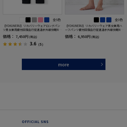
全5色
全3色
【YOKUNERU】リカバリーウェアロングパン
【YOKUNERU】リカバリーウェア男女兼用ハ
ツ男女兼用疲労回復血行促進遠赤外線快眠NA
ーフパンツ疲労回復血行促進遠赤外線快眠NA
NOMIX(R)【一般医療機器】SS～LLサイズ
NOMIX(R)【一般医療機器】SS～LLサイズ
価格：
価格：
7,450円
6,950円
(税込)
(税込)
3.6
（5）
more
OFFICIAL SNS