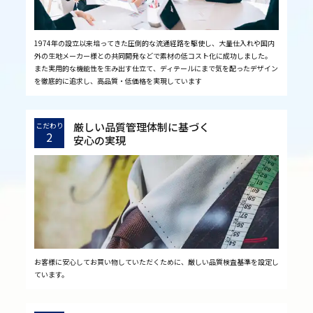
1974年の設立以来培ってきた圧倒的な流通経路を駆使し、大量仕入れや国内
外の生地メーカー様との共同開発などで素材の低コスト化に成功しました。
また実用的な機能性を生み出す仕立て、ディテールにまで気を配ったデザイン
を徹底的に追求し、高品質・低価格を実現しています
厳しい品質管理体制に基づく
こだわり
2
安心の実現
お客様に安心してお買い物していただくために、厳しい品質検査基準を設定し
ています。