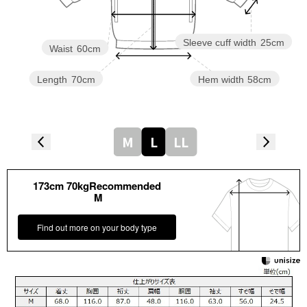
Sleeve cuff width
25cm
Waist
60cm
Length
70cm
Hem width
58cm
M
L
LL
173cm 70kgRecommended
M
Find out more on your body type