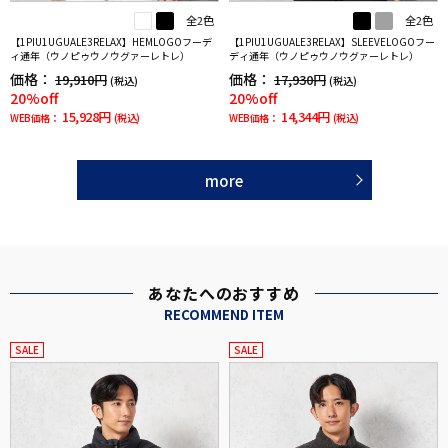
全2色
全2色
【1PIU1UGUALE3RELAX】HEMLOGOフーデ
【1PIU1UGUALE3RELAX】SLEEVELOGOフー
ィ通年（ウノピゥウノウグァーレトレ）
ディ通年（ウノピゥウノウグァーレトレ）
価格：
価格：
19,910円
17,930円
(税込)
(税込)
20%off
20%off
15,928円
14,344円
WEB価格：
(税込)
WEB価格：
(税込)
more
あなたへのおすすめ
RECOMMEND ITEM
SALE
SALE