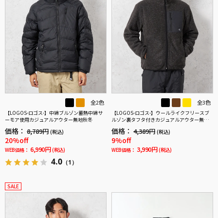
全2色
全3色
【LOGOS-ロゴス-】中綿ブルゾン蓄熱中綿サ
【LOGOS-ロゴス-】ウールライクフリースブ
ーモア使用カジュアルアウター無地秋冬
ルゾン裏タフタ付きカジュアルアウター無地
秋冬
価格：
価格：
8,789円
4,389円
(税込)
(税込)
20%off
9%off
6,990円
3,990円
WEB価格：
(税込)
WEB価格：
(税込)
4.0
（1）
SALE