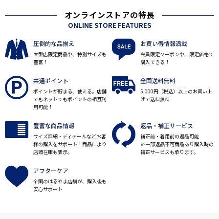
オンラインストアの特長
ONLINE STORE FEATURES
圧倒的な品揃え
お買い得情報満載
大型店限定商品や、特別サイズも
会員限定クーポンや、限定価格で
豊富！
購入できる！
共通ポイント
全国送料無料
ポイントが貯まる、使える。店舗
5,000円（税込）以上のお買い上
でもネットでもポイントの相互利
げで送料無料
用可能！
豊富な商品情報
返品・補正サービス
サイズ詳細・ディテールなどお客
補正前・着用前の返品可能
様の購入をサポート！商品により
※一部返品不可商品あり購入時の
店頭在庫も表示。
補正サービスも承ります。
アフターケア
全国のはるやま店舗が、購入後も
安心サポート