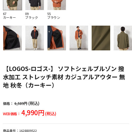
67
09
55
カーキー
ブラック
ブラウン
【LOGOS-ロゴス-】 ソフトシェルブルゾン 撥
水加工 ストレッチ素材 カジュアルアウター 無
地 秋冬（カーキー）
(税込)
価格：
6,589円
4,990円
(税込)
WEB価格：
商品番号：
1628809522