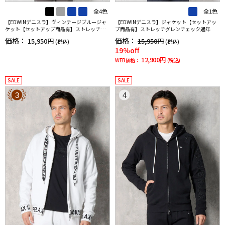
全4色
全1色
【EDWINデニスラ】ヴィンテージブルージャ
【EDWINデニスラ】ジャケット【セットアッ
ケット【セットアップ商品有】ストレッチ無
プ商品有】ストレッチグレンチェック通年
地通年
価格：
価格：
15,950円
15,950円
(税込)
(税込)
19%off
12,900円
WEB価格：
(税込)
SALE
SALE
3
4