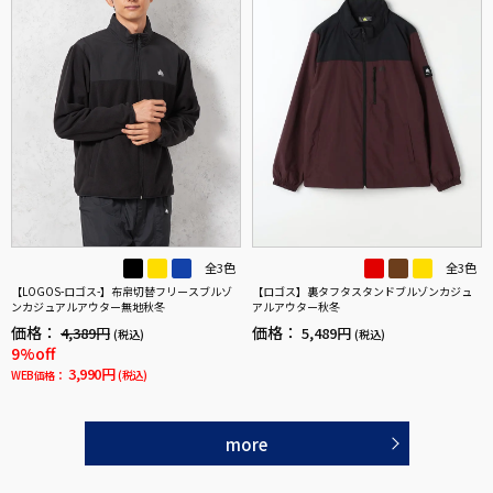
全3色
全3色
【LOGOS-ロゴス-】布帛切替フリースブルゾ
【ロゴス】裏タフタスタンドブルゾンカジュ
ンカジュアルアウター無地秋冬
アルアウター秋冬
価格：
価格：
4,389円
5,489円
(税込)
(税込)
9%off
3,990円
WEB価格：
(税込)
more