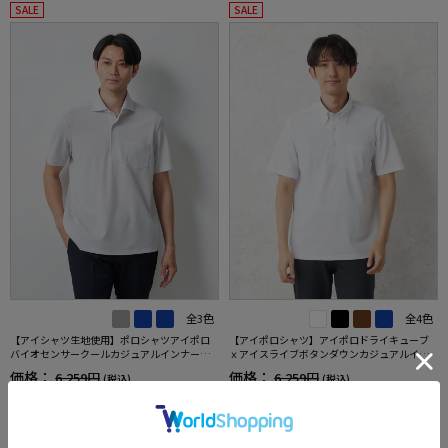
SALE
SALE
全3色
全4色
【アイシャツ生地使用】ポロシャツアイポロ
【アイポロシャツ】アイポロドライキューブ
バイオセンサークールカジュアルインナー形
ｘアイスライブボタンダウンカジュアルイン
態安定ストレッチ吸汗速乾抗菌加工春夏
ナー吸汗速乾抗菌加工ストレッチ形態安定春
価格：
価格：
6,259円
6,259円
(税込)
(税込)
夏
20%off
20%off
4,990円
4,990円
WEB価格：
(税込)
WEB価格：
(税込)
★2点で1,000円OFF／3点で3,00
★2点で1,000円OFF／3点で3,00