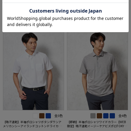
0円OFF対象
0円OFF対象
5.0
（2）
SALE
OUTLET
SALE
OUTLET
全3色
全4色
【吸汗速乾】半袖ポロシャツボタンダウンア
【即納】半袖ポロシャツワイドカラー【WEB
メリカンシーアイランドコットンドライカジ
限定】吸汗速乾イージーケアビズポロTOKYOR
ュアルインナー無地春夏
UN春夏