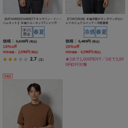
【KATHARINEEHAMNETT-キャサリン・イー・
【TOKYORUN】半袖冷感ボタンダウンポロシ
ハムネット-】半袖クルーネックTシャツ汗じみ
ャツカジュアルインナー冷感春夏
防止無地春夏
価格：
価格：
3,630円
5,489円
(税込)
(税込)
18%off
20%off
2,990円
4,390円
WEB価格：
(税込)
WEB価格：
(税込)
2.7
★2点で1,000円OFF／3点で3,00
（3）
0円OFF対象
SALE