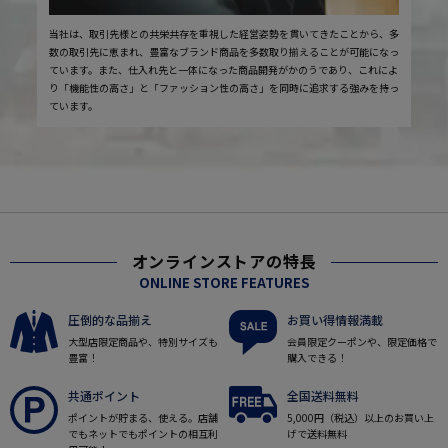
当社は、取引先様との共栄共存を重視した経営姿勢を貫いてきたことから、多
数の取引先に恵まれ、豊富なブランド商品を多数取り揃えることが可能になっ
ています。また、仕入れ先と一体になった商品開発がかのうであり、これによ
り「機能性の高さ」と「ファッション性の高さ」を同時に追求する強みを持っ
ています。
オンラインストアの特長
ONLINE STORE FEATURES
圧倒的な品揃え
お買い得情報満載
大型店限定商品や、特別サイズも
会員限定クーポンや、限定価格で
豊富！
購入できる！
共通ポイント
全国送料無料
ポイントが貯まる、使える。店舗
5,000円（税込）以上のお買い上
でもネットでもポイントの相互利
げで送料無料