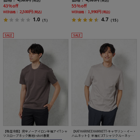
(税込)
(税込)
43%off
55%off
2,500円
1,990円
WEB価格：
(税込)
WEB価格：
(税込)
1.0
4.7
（1）
（15）
SALE
SALE
【吸湿冷感】完全ノーアイロン半袖アイTシャ
【KATHARINEEHAMNETT-キャサリン・イー・
ツスロープネック無地i-shirt春夏
ハムネット-】半袖ビズTシャツクルーネック無
地春夏