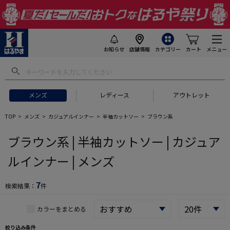
お知らせ
店舗情報
カテゴリー
カート
メニュー
 ギフトにおすすめ
#セットアップ スーツ
#長袖 ワイシャツ
#スー
メンズ
レディース
アウトレット
TOP
メンズ
カジュアルインナー
半袖カットソー
ブラウン系
ブラウン系 | 半袖カットソー | カジュア
ルインナー | メンズ
7
検索結果：
件
カラーをまとめる
絞り込み条件