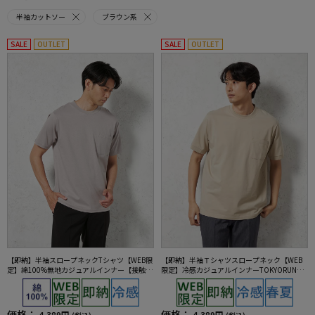
半袖カットソー
ブラウン系
SALE
OUTLET
SALE
OUTLET
【即納】半袖スロープネックTシャツ【WEB限
【即納】半袖Ｔシャツスロープネック【WEB
定】綿100%無地カジュアルインナー【接触冷
限定】冷感カジュアルインナーTOKYORUN春
感】TOKYORUN春夏
夏
価格：
価格：
4,389円
4,389円