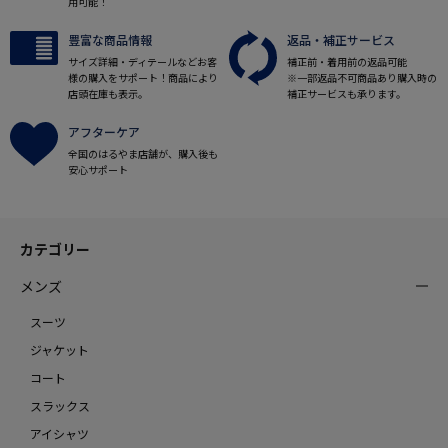
用可能！
豊富な商品情報
返品・補正サービス
サイズ詳細・ディテールなどお客
補正前・着用前の返品可能
様の購入をサポート！商品により
※一部返品不可商品あり購入時の
店頭在庫も表示。
補正サービスも承ります。
アフターケア
全国のはるやま店舗が、購入後も
安心サポート
カテゴリー
メンズ
スーツ
ジャケット
コート
スラックス
アイシャツ