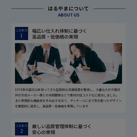
はるやまについて
ABOUT US
幅広い仕入れ体制に基づく
こだわり
1
高品質・低価格の実現
1974年の設立以来培ってきた圧倒的な流通経路を駆使し、大量仕入れや国内
外の生地メーカー様との共同開発などで素材の低コスト化に成功しました。
また実用的な機能性を生み出す仕立て、ディテールにまで気を配ったデザイン
を徹底的に追求し、高品質・低価格を実現しています
厳しい品質管理体制に基づく
こだわり
2
安心の実現