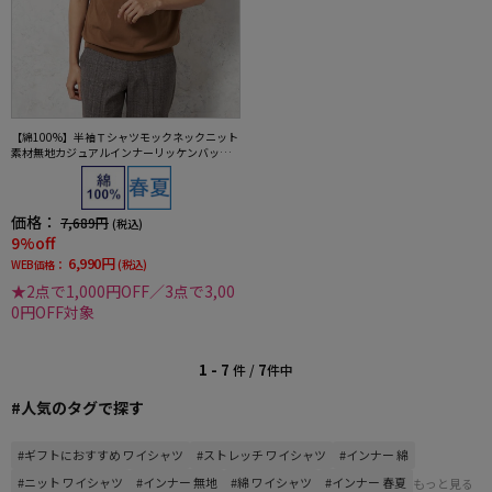
【綿100%】半袖Ｔシャツモックネックニット
素材無地カジュアルインナーリッケンバッカ
ーブラック春夏
価格：
7,689円
(税込)
9%off
6,990円
WEB価格：
(税込)
★2点で1,000円OFF／3点で3,00
0円OFF対象
1 - 7
7
件 /
件中
#人気のタグで探す
#ギフトにおすすめ ワイシャツ
#ストレッチ ワイシャツ
#インナー 綿
#ニット ワイシャツ
#インナー 無地
#綿 ワイシャツ
#インナー 春夏
もっと見る