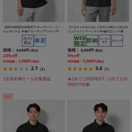
【KATHARINEEHAMNETT-キャサリン・イー・
【ＴＯＫＹＯＲＵＮ】COOLCOREビズポロカ
ハムネット-】半袖クルーネックTシャツ汗じみ
ジュアルインナーシャツ半袖ポロニット素材
防止無地春夏
ウォッシャブル春夏
価格：
価格：
3,630円
6,589円
(税込)
(税込)
18%off
9%off
2,990円
5,990円
WEB価格：
(税込)
WEB価格：
(税込)
2.7
5.0
（3）
（1）
2点目半額セール対象商品
★2点で1,000円OFF／3点で3,00
0円OFF対象
SALE