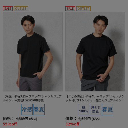
SALE
OUTLET
SALE
OUTLET
【冷感】半袖スロープネックTシャツカジュア
【汗じみ防止】半袖クルーネックTシャツポケ
ルインナー無地TOKYORUN春夏
ット付ビズTシルケット加工カジュアルインナ
ー無地TOKYORUN春夏
価格：
価格：
4,389円
4,389円
(税込)
(税込)
55%off
32%off