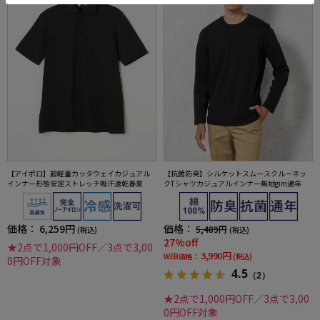
【アイポロ】超軽量カッタウェイカジュアル
【抗菌防臭】シルケットスムースクルーネッ
インナー形態安定ストレッチ吸汗速乾春夏
クTシャツカジュアルインナー無地gim通年
価格：
6,259円
価格：
5,489円
(税込)
(税込)
27%off
★2点で1,000円OFF／3点で3,00
3,990円
WEB価格：
(税込)
0円OFF対象
4.5
（2）
★2点で1,000円OFF／3点で3,00
0円OFF対象