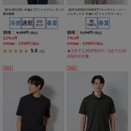
【M3LABO(R)】半袖ビズTシャツクルーネック
【KATHARINEEHAMNETT-キャサリン・イー・
無地春夏
ハムネット-】半袖ビズTシャツクルーネック無
地春夏
価格：
価格：
4,389円
5,390円
(税込)
(税込)
32%off
7%off
2,990円
4,990円
WEB価格：
(税込)
WEB価格：
(税込)
5.0
★2点で1,000円OFF／3点で3,00
（1）
0円OFF対象
SALE
SALE