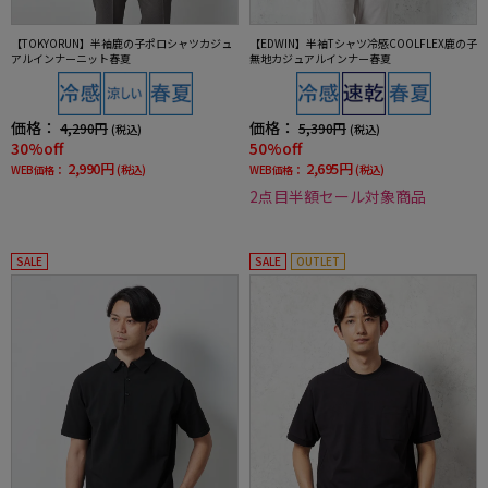
【TOKYORUN】半袖鹿の子ポロシャツカジュ
【EDWIN】半袖Tシャツ冷感COOLFLEX鹿の子
アルインナーニット春夏
無地カジュアルインナー春夏
価格：
価格：
4,290円
5,390円
(税込)
(税込)
30%off
50%off
2,990円
2,695円
WEB価格：
(税込)
WEB価格：
(税込)
2点目半額セール対象商品
SALE
SALE
OUTLET