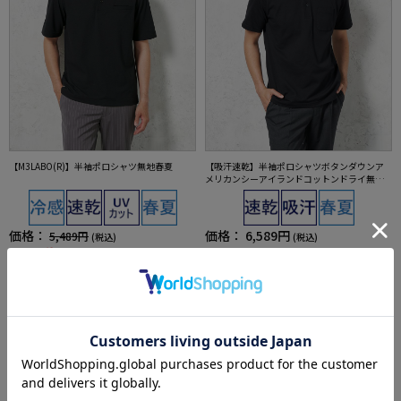
【M3LABO(R)】半袖ポロシャツ無地春夏
【吸汗速乾】半袖ポロシャツボタンダウンア
メリカンシーアイランドコットンドライ無地S
TOVEL&MASON春夏
価格：
価格：
6,589円
5,489円
(税込)
(税込)
29%off
4.5
（2）
3,890円
WEB価格：
(税込)
★2点で1,000円OFF／3点で3,00
4.0
（1）
0円OFF対象
SALE
OUTLET