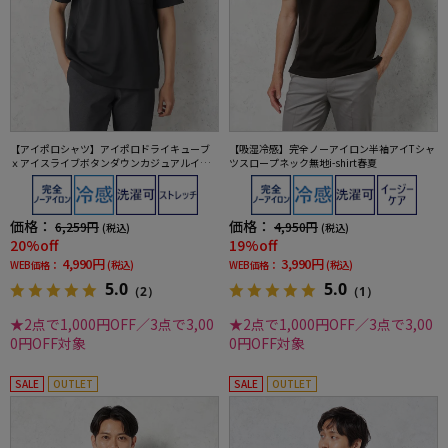
【アイポロシャツ】アイポロドライキューブ
【吸湿冷感】完全ノーアイロン半袖アイTシャ
ｘアイスライブボタンダウンカジュアルイン
ツスロープネック無地i-shirt春夏
ナー吸汗速乾抗菌加工ストレッチ形態安定春
夏
価格：
価格：
6,259円
4,950円
(税込)
(税込)
20%off
19%off
4,990円
3,990円
WEB価格：
(税込)
WEB価格：
(税込)
5.0
5.0
（2）
（1）
★2点で1,000円OFF／3点で3,00
★2点で1,000円OFF／3点で3,00
0円OFF対象
0円OFF対象
SALE
OUTLET
SALE
OUTLET