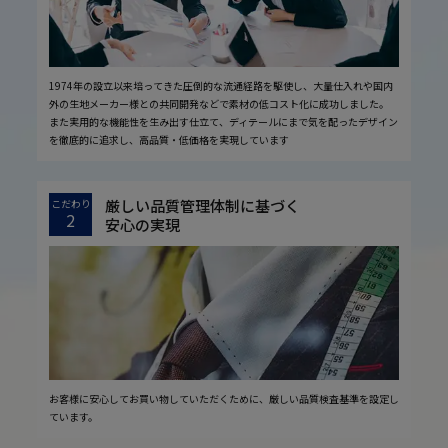
1974年の設立以来培ってきた圧倒的な流通経路を駆使し、大量仕入れや国内
外の生地メーカー様との共同開発などで素材の低コスト化に成功しました。
また実用的な機能性を生み出す仕立て、ディテールにまで気を配ったデザイン
を徹底的に追求し、高品質・低価格を実現しています
厳しい品質管理体制に基づく
こだわり
2
安心の実現
お客様に安心してお買い物していただくために、厳しい品質検査基準を設定し
ています。