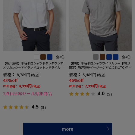
全3色
全4色
【吸汗速乾】半袖ポロシャツボタンダウンア
【即納】半袖ポロシャツワイドカラー【WEB
メリカンシーアイランドコットンドライカジ
限定】吸汗速乾イージーケアビズポロTOKYOR
ュアルインナー無地春夏
UN春夏
価格：
価格：
8,789円
5,489円
(税込)
(税込)
43%off
46%off
4,990円
2,990円
WEB価格：
(税込)
WEB価格：
(税込)
4.0
2点目半額セール対象商品
（5）
4.5
（8）
more