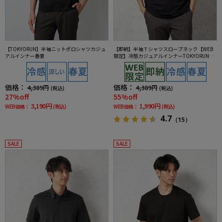
【TOKYORUN】半袖ニットポロシャツカジュ
【即納】半袖Ｔシャツスロープネック【WEB
アルインナー春夏
限定】冷感カジュアルインナーTOKYORUN春
夏
価格：
価格：
4,389円
4,389円
(税込)
(税込)
27%off
55%off
3,190円
1,990円
WEB価格：
(税込)
WEB価格：
(税込)
4.7
（15）
SALE
SALE