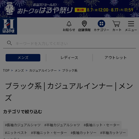
お知らせ
店舗情報
カテゴリー
カート
メニュー
 ギフトにおすすめ
#セットアップ スーツ
#長袖 ワイシャツ
#スー
メンズ
レディース
アウトレット
TOP
メンズ
カジュアルインナー
ブラック系
ブラック系 | カジュアルインナー | メン
ズ
カテゴリで絞り込む
#長袖カジュアルシャツ
#半袖カジュアルシャツ
#長袖ニット・セーター
#ニットベスト
#半袖ニット・セーター
#長袖カットソー
#半袖カットソー