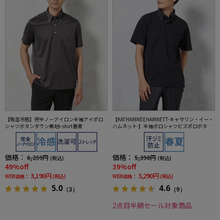
【吸湿冷感】完全ノーアイロン半袖アイポロ
【KATHARINEEHAMNETT-キャサリン・イー・
シャツボタンダウン無地i-shirt春夏
ハムネット-】半袖ポロシャツビズポロボタン
ダウン無地春夏
価格：
価格：
6,259円
5,390円
(税込)
(税込)
49%off
39%off
3,190円
3,290円
WEB価格：
(税込)
WEB価格：
(税込)
5.0
4.6
（3）
（9）
2点目半額セール対象商品