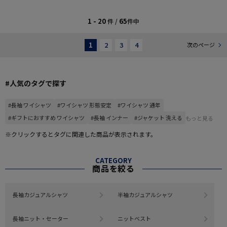
1 - 20
65
件 /
件中
1
2
3
4
次のページ
#人気のタグで探す
#長袖 ワイシャツ
#ワイシャツ 形態安定
#ワイシャツ 通年
#ギフトにおすすめ ワイシャツ
#長袖 インナー
#ジャケット 洗える
もっと見る
※クリックするとタグに関連した商品が表示されます。
CATEGORY
商品を絞る
長袖カジュアルシャツ
半袖カジュアルシャツ
長袖ニット・セーター
ニットベスト