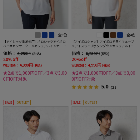
全3色
全4色
【アイシャツ生地使用】ポロシャツアイポロ
【アイポロシャツ】アイポロドライキューブ
バイオセンサークールカジュアルインナー形
ｘアイスライブボタンダウンカジュアルイン
態安定ストレッチ吸汗速乾抗菌加工春夏
ナー吸汗速乾抗菌加工ストレッチ形態安定春
価格：
価格：
6,259円
6,259円
(税込)
(税込)
夏
20%off
20%off
4,990円
4,990円
WEB価格：
(税込)
WEB価格：
(税込)
★2点で1,000円OFF／3点で3,00
★2点で1,000円OFF／3点で3,00
0円OFF対象
0円OFF対象
5.0
（2）
SALE
OUTLET
SALE
OUTLET