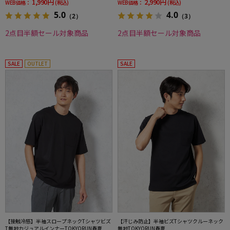
1,990円
2,990円
WEB価格：
(税込)
WEB価格：
(税込)
5.0
4.0
（2）
（3）
2点目半額セール対象商品
2点目半額セール対象商品
SALE
OUTLET
SALE
【接触冷感】半袖スロープネックTシャツビズ
【汗じみ防止】半袖ビズTシャツクルーネック
T無地カジュアルインナーTOKYORUN春夏
無地TOKYORUN春夏