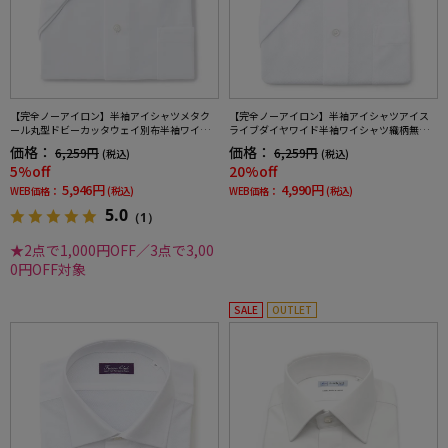
【完全ノーアイロン】半袖アイシャツメタク
【完全ノーアイロン】半袖アイシャツアイス
ール丸型ドビーカッタウェイ別布半袖ワイシ
ライブダイヤワイド半袖ワイシャツ織柄無地
ャツワイド織柄無地形態安定ストレッチ吸汗
形態安定ストレッチ吸汗速乾ニット素材春夏
価格：
価格：
6,259円
6,259円
(税込)
(税込)
速乾春夏
5%off
20%off
5,946円
4,990円
WEB価格：
(税込)
WEB価格：
(税込)
5.0
（1）
★2点で1,000円OFF／3点で3,00
0円OFF対象
SALE
OUTLET