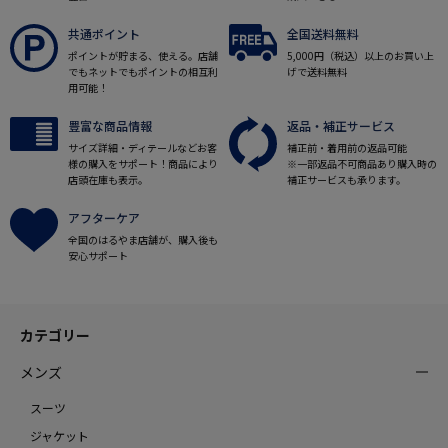
共通ポイント
全国送料無料
ポイントが貯まる、使える。店舗
5,000円（税込）以上のお買い上
でもネットでもポイントの相互利
げで送料無料
用可能！
豊富な商品情報
返品・補正サービス
サイズ詳細・ディテールなどお客
補正前・着用前の返品可能
様の購入をサポート！商品により
※一部返品不可商品あり購入時の
店頭在庫も表示。
補正サービスも承ります。
アフターケア
全国のはるやま店舗が、購入後も
安心サポート
カテゴリー
メンズ
スーツ
ジャケット