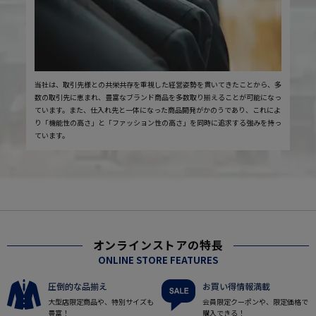
当社は、取引先様との共栄共存を重視した経営姿勢を貫いてきたことから、多
数の取引先に恵まれ、豊富なブランド商品を多数取り揃えることが可能になっ
ています。また、仕入れ先と一体になった商品開発がかのうであり、これによ
り「機能性の高さ」と「ファッション性の高さ」を同時に追求する強みを持っ
ています。
オンラインストアの特長
ONLINE STORE FEATURES
圧倒的な品揃え
お買い得情報満載
大型店限定商品や、特別サイズも
会員限定クーポンや、限定価格で
豊富！
購入できる！