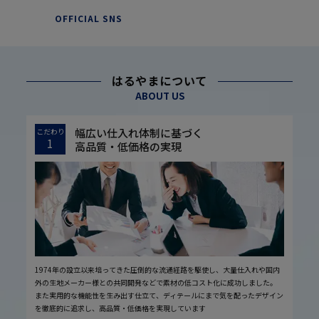
OFFICIAL SNS
はるやまについて
ABOUT US
幅広い仕入れ体制に基づく
こだわり
1
高品質・低価格の実現
1974年の設立以来培ってきた圧倒的な流通経路を駆使し、大量仕入れや国内
外の生地メーカー様との共同開発などで素材の低コスト化に成功しました。
また実用的な機能性を生み出す仕立て、ディテールにまで気を配ったデザイン
を徹底的に追求し、高品質・低価格を実現しています