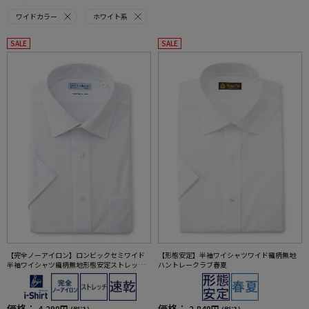
ワイドカラー
ホワイト系
SALE
SALE
【完全ノーアイロン】ロンビックセミワイド
【形態安定】半袖ワイシャツワイド織柄無地
半袖ワイシャツ織柄無地形態安定ストレッチ
ハントレークラブ春夏
吸汗速乾ワイシャツ春夏
価格：
価格：
4,290円
2,849円