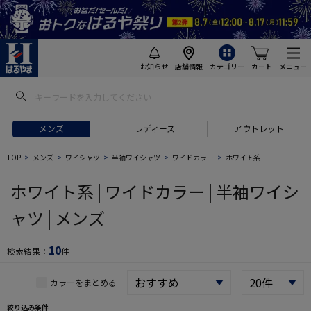
お知らせ
店舗情報
カテゴリー
カート
メニュー
 ギフトにおすすめ
#セットアップ スーツ
#長袖 ワイシャツ
#スー
メンズ
レディース
アウトレット
TOP
メンズ
ワイシャツ
半袖ワイシャツ
ワイドカラー
ホワイト系
ホワイト系 | ワイドカラー | 半袖ワイシ
ャツ | メンズ
10
検索結果：
件
カラーをまとめる
絞り込み条件