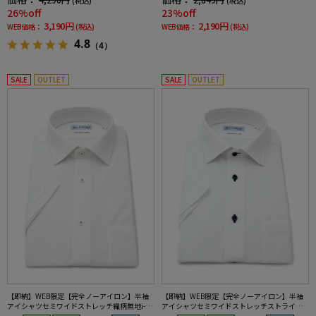
(税込)
(税込)
26%off
23%off
3,190円
2,190円
WEB価格：
(税込)
WEB価格：
(税込)
4.8
（4）
SALE
OUTLET
SALE
OUTLET
【即納】WEB限定【完全ノーアイロン】半袖
【即納】WEB限定【完全ノーアイロン】半袖
アイシャツセミワイドストレッチ織柄無地i-sh
アイシャツセミワイドストレッチストライプi-
irtワイシャツ春夏
shirtワイシャツ春夏