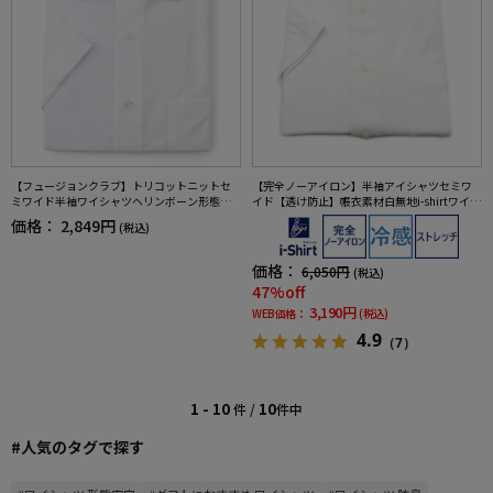
【フュージョンクラブ】トリコットニットセ
【完全ノーアイロン】半袖アイシャツセミワ
ミワイド半袖ワイシャツヘリンボーン形態安
イド【透け防止】帳衣素材白無地i-shirtワイシ
定ストレッチ春夏
ャツ春夏
価格：
2,849円
(税込)
価格：
6,050円
(税込)
47%off
3,190円
WEB価格：
(税込)
4.9
（7）
1 - 10
10
件 /
件中
#人気のタグで探す