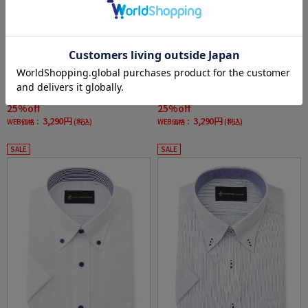
全1色
全1色
【形態安定】BHPCCVC半袖ワイシャツボタン
【形態安定】BHPCCVC半袖ワイシャツボタン
ダウンチェックビバリーヒルズポロクラブ春
ダウンチェックビバリーヒルズポロクラブ春
夏
夏
価格：
価格：
4,389円
4,389円
(税込)
(税込)
25%off
25%off
3,290円
3,290円
WEB価格：
(税込)
WEB価格：
(税込)
SALE
SALE