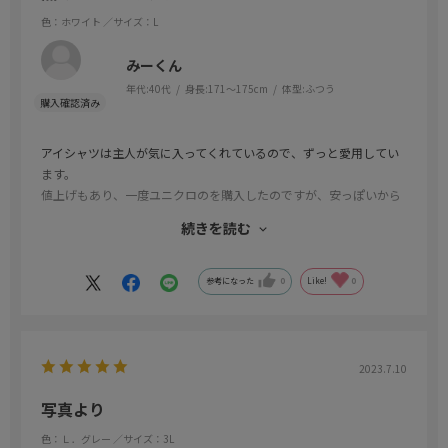
色：ホワイト
／サイズ：L
みーくん
年代:
40代
身長:
171～175cm
体型:
ふつう
アイシャツは主人が気に入ってくれているので、ずっと愛用してい
ます。
値上げもあり、一度ユニクロのを購入したのですが、安っぽいから
嫌だと一度しか着用してくれませんでした。
続きを読む
着用済みなので返品もできず、2枚もリサイクルボックスへ…逆効
果…
セール品しか購入出来ませんが、無いと困るくらい良い商品です。
参考になった
0
Like!
0
襟の内側にデザインがあるタイプは、襟汚れが目立た無いので非常
に良いです。
2023.7.10
写真より
色：Ｌ．グレー
／サイズ：3L