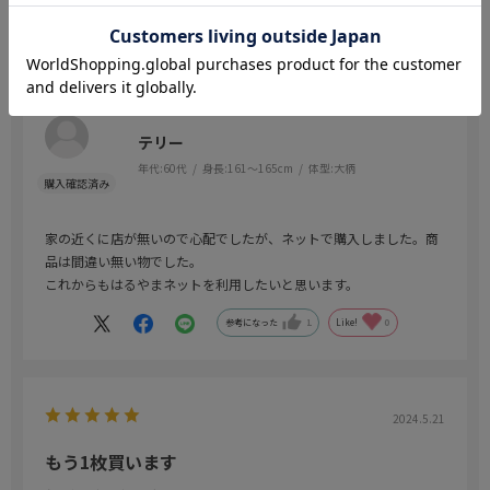
2024.7.28
安心、確実な商品です
色：ホワイト
／サイズ：L
テリー
年代:
60代
身長:
161～165cm
体型:
大柄
家の近くに店が無いので心配でしたが、ネットで購入しました。商
品は間違い無い物でした。
これからもはるやまネットを利用したいと思います。
参考になった
1
Like!
0
2024.5.21
もう1枚買います