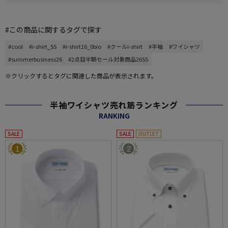
#この商品に関するタグで探す
#cool
#i-shirt_SS
#i-shirt16_0bio
#クールi-shirt
#半袖
#ワイシャツ
#summerbusiness26
#2点目半額セール対象商品26SS
※クリックするとタグに関連した商品が表示されます。
半袖ワイシャツ売れ筋ランキング
RANKING
SALE
SALE
OUTLET
1
2