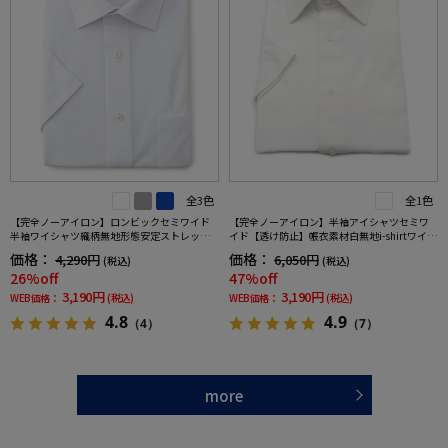
全3色
全1色
【完全ノーアイロン】ロンビックセミワイド
【完全ノーアイロン】半袖アイシャツセミワ
半袖ワイシャツ織柄無地形態安定ストレッチ
イド【透け防止】帳衣素材白無地i-shirtワイシ
吸汗速乾ワイシャツ春夏
ャツ春夏
価格：
価格：
4,290円
6,050円
(税込)
(税込)
26%off
47%off
3,190円
3,190円
WEB価格：
(税込)
WEB価格：
(税込)
4.8
4.9
（4）
（7）
more