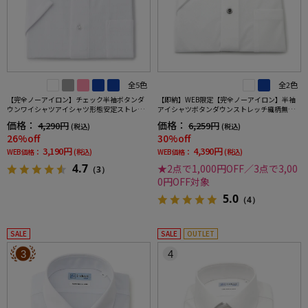
全5色
全2色
【完全ノーアイロン】チェック半袖ボタンダ
【即納】WEB限定【完全ノーアイロン】半袖
ウンワイシャツアイシャツ形態安定ストレッ
アイシャツボタンダウンストレッチ織柄無地i-
チ吸水速乾春夏
shirtワイシャツ春夏
価格：
価格：
4,290円
6,259円
(税込)
(税込)
26%off
30%off
3,190円
4,390円
WEB価格：
(税込)
WEB価格：
(税込)
4.7
★2点で1,000円OFF／3点で3,00
（3）
0円OFF対象
5.0
（4）
SALE
SALE
OUTLET
3
4