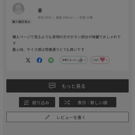
蒼
年代:
50代
身長:
180cm～
体型:
大柄
購入ページで見るよりも実物の方がボタン部分が綺麗でおしゃれで
す
着心地、サイズ感は想像通りとても良いです
参考になった
0
Like!
0
もっと見る
絞り込み
表示：新しい順
レビューを書く