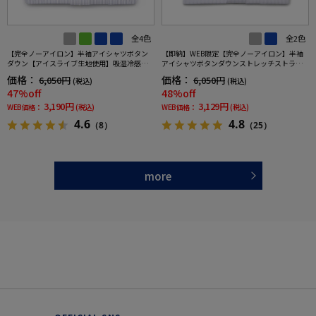
全4色
全2色
【完全ノーアイロン】半袖アイシャツボタン
【即納】WEB限定【完全ノーアイロン】半袖
ダウン【アイスライブ生地使用】吸湿冷感ス
アイシャツボタンダウンストレッチストライ
トライプi-shirtワイシャツ春夏
プi-shirtワイシャツ春夏
価格：
価格：
6,050円
6,050円
(税込)
(税込)
47%off
48%off
3,190円
3,129円
WEB価格：
(税込)
WEB価格：
(税込)
4.6
4.8
（8）
（25）
more