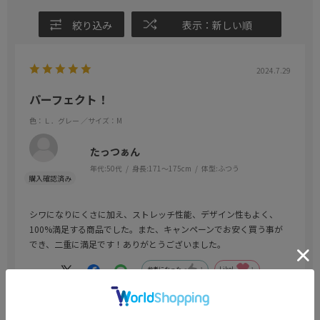
絞り込み
表示：新しい順
2024.7.29
パーフェクト！
色：Ｌ．グレー
／サイズ：M
たっつぁん
年代:
50代
身長:
171～175cm
体型:
ふつう
シワになりにくさに加え、ストレッチ性能、デザイン性もよく、
100%満足する商品でした。また、キャンペーンでお安く買う事が
でき、二重に満足です！ありがとうございました。
参考になった
1
Like!
1