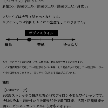
【５Lサイズ】衿回り49cm
肩幅:55／胸回り:136／胴回り:130／腰回り:132／身丈:82
※Sサイズは衿回り38ｃｍとなります。
※アイシャツは衿回り37ｃｍの生産をしておりません。
当ページのサイズ表に記載している数字は、商品の実寸サイズとなります。
サイズ選択画面に記載している数字あるいはお届けした商品タグに記載している数字は、ヌー
ド寸の目安となりますので、実寸サイズと異なる場合がございます。
機能
【i-shirtマーク】
360度ストレッチの快適な着心地でアイロン不要なワイシャツです。
抜群の吸水・速乾性から洗濯後50分で着用可能。抗菌・防臭機能を
備え、ビジネスカジュアルにも対応できます。