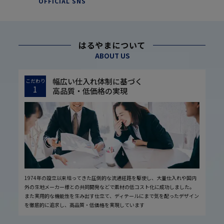
OFFICIAL SNS
はるやまについて
ABOUT US
幅広い仕入れ体制に基づく
こだわり
1
高品質・低価格の実現
1974年の設立以来培ってきた圧倒的な流通経路を駆使し、大量仕入れや国内
外の生地メーカー様との共同開発などで素材の低コスト化に成功しました。
また実用的な機能性を生み出す仕立て、ディテールにまで気を配ったデザイン
を徹底的に追求し、高品質・低価格を実現しています