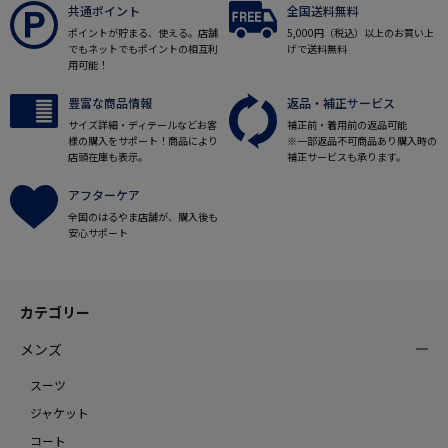
共通ポイント
全国送料無料
ポイントが貯まる、使える。店舗
5,000円（税込）以上のお買い上
でもネットでもポイントの相互利
げで送料無料
用可能！
豊富な商品情報
返品・補正サービス
サイズ詳細・ディテールなどお客
補正前・着用前の返品可能
様の購入をサポート！商品により
※一部返品不可商品あり購入時の
店頭在庫も表示。
補正サービスも承ります。
アフターケア
全国のはるやま店舗が、購入後も
安心サポート
カテゴリー
メンズ
スーツ
ジャケット
コート