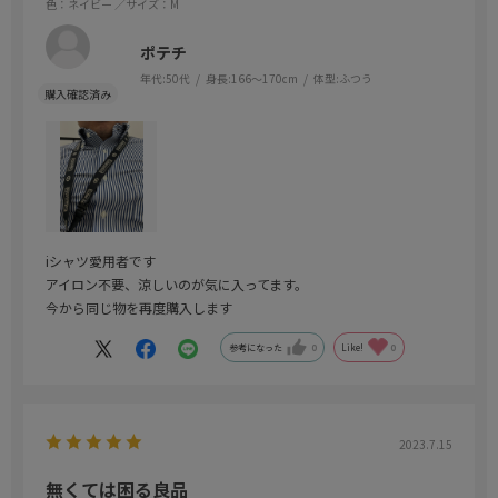
色：ネイビー
／サイズ：M
ポテチ
年代:
50代
身長:
166～170cm
体型:
ふつう
iシャツ愛用者です
アイロン不要、涼しいのが気に入ってます。
今から同じ物を再度購入します
参考になった
0
Like!
0
2023.7.15
無くては困る良品