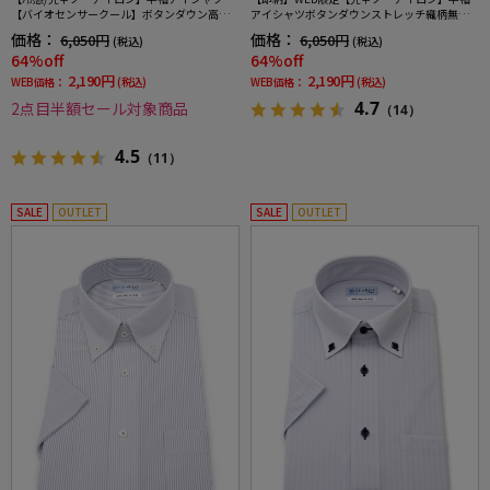
【バイオセンサークール】ボタンダウン高通
アイシャツボタンダウンストレッチ織柄無地i-
気冷感ストライプワイシャツi-shirt春夏
shirtワイシャツ春夏
価格：
価格：
6,050円
6,050円
(税込)
(税込)
64%off
64%off
2,190円
2,190円
WEB価格：
(税込)
WEB価格：
(税込)
4.7
2点目半額セール対象商品
（14）
4.5
（11）
SALE
OUTLET
SALE
OUTLET