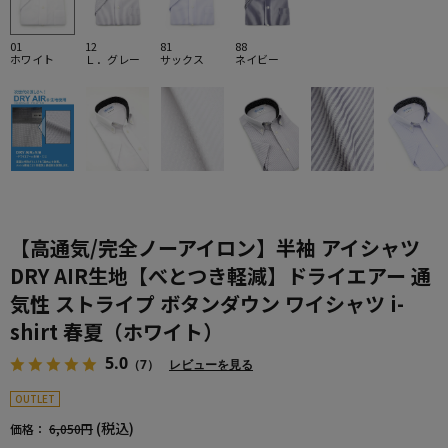
01
12
81
88
ホワイト
Ｌ．グレー
サックス
ネイビー
【高通気/完全ノーアイロン】半袖 アイシャツ
DRY AIR生地【べとつき軽減】ドライエアー 通
気性 ストライプ ボタンダウン ワイシャツ i-
shirt 春夏（ホワイト）
5.0
（7）
レビューを見る
OUTLET
(税込)
価格：
6,050円