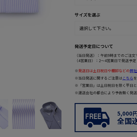
サイズを選ぶ
発送予定日について
（当日発送）：午前9時までのご注文
（4営業日）：2～4営業日で発送予定
※
発送日は土日祝日や棚卸などの
弊社
※当日発送に関するご注意は
こちら
を
※「営業日」は土日祝日を除く平日と
※運送会社の都合により予告無く発送
5,00
全国