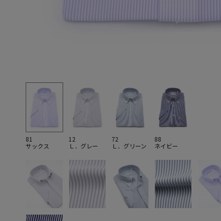
81
12
72
88
サックス
Ｌ．グレー
Ｌ．グリーン
ネイビー