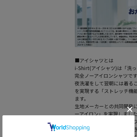
■アイシャツとは
i-Shirt(アイシャツ)
完全ノーアイロンシャツで
夜洗濯をして翌朝には着る
を実現する「ストレッチ機
ます。
生地メーカーとの共同開発に
ーアイロン」を実現しまし
こだわりの日本製生地はソ
われる高機能素材。体の動
徴で、動作時の負荷が少な