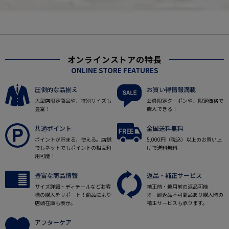
オンラインストアの特長
ONLINE STORE FEATURES
圧倒的な品揃え
お買い得情報満載
大型店限定商品や、特別サイズも
会員限定クーポンや、限定価格で
豊富！
購入できる！
共通ポイント
全国送料無料
ポイントが貯まる、使える。店舗
5,000円（税込）以上のお買い上
でもネットでもポイントの相互利
げで送料無料
用可能！
豊富な商品情報
返品・補正サービス
サイズ詳細・ディテールなどお客
補正前・着用前の返品可能
様の購入をサポート！商品により
※一部返品不可商品あり購入時の
店頭在庫も表示。
補正サービスも承ります。
アフターケア