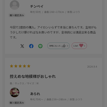
チンペイ
年代:
50代
身長:
166～170cm
体型:
ふつう
今回で2度目の購入。アイロンいらずで本当に楽ちんです。生地がも
う少しだけ厚ければなお良いのですが、全体的には満足出来る商品
です。
参考になった
0
Like!
0
2024.9.4
控えめな地模様がおしゃれ
色：サックス
／サイズ：M
あられ
年代:
70代～
身長:
156～160cm
体型:
ふつう