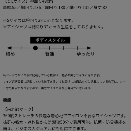
【５Lサイズ】衿回り49cm
肩幅:55／胸回り:136／胴回り:130／腰回り:132／身丈:82
※Sサイズは衿回り38ｃｍとなります。
※アイシャツは衿回り37ｃｍの生産をしておりません。
当ページのサイズ表に記載している数字は、商品の実寸サイズとなります。
サイズ選択画面に記載している数字あるいはお届けした商品タグに記載している数字は、ヌー
ド寸の目安となりますので、実寸サイズと異なる場合がございます。
機能
【i-shirtマーク】
360度ストレッチの快適な着心地でアイロン不要なワイシャツです。
抜群の吸水・速乾性から洗濯後50分で着用可能。抗菌・防臭機能を
備え、ビジネスカジュアルにも対応できます。