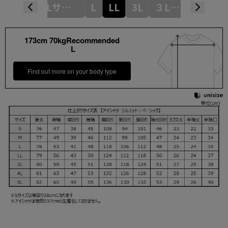
Mサイズ
Lサイズ
L
LL
3L
３Lサイズ
4L
173cm 70kgRecommended
L
Find out more on your body type