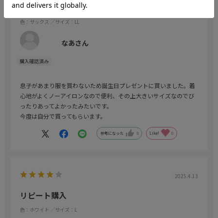
着心地抜群
色：サックス
／サイズ：LL
なあさん
息子があまり服を買わないため誕生日プレゼントに買いました。着
心地がよくノーアイロンなので便利、その上大きいサイズなのでび
ったりあってよかったみたいです。
今度は自分で買ってもらいます。
参考になった
0
Like!
0
2025.4.13
リピート購入
色：ホワイト
／サイズ：L