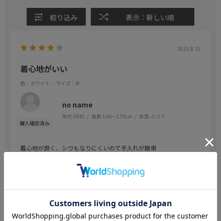
絞り込み
表示：新しい順
2025.8.31
着心地がいい
色：ホワイト
／サイズ：M
no name
年代:
50代
身長:
166～170cm
体型:
ふつう
着心地が良く、シワもなりにくいので手入れが簡単
参考になった
0
Like!
0
2025.8.5