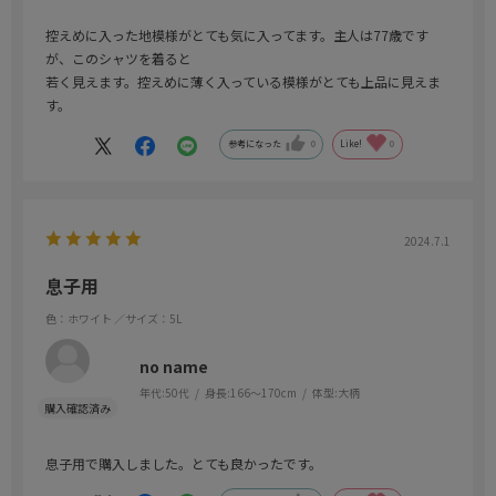
控えめに入った地模様がとても気に入ってます。主人は77歳です
が、このシャツを着ると
若く見えます。控えめに薄く入っている模様がとても上品に見えま
す。
参考になった
0
Like!
0
2024.7.1
息子用
色：ホワイト
／サイズ：5L
no name
年代:
50代
身長:
166～170cm
体型:
大柄
息子用で購入しました。とても良かったです。