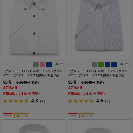
全4色
全4色
【完全ノーアイロン】半袖アイシャツボタン
【完全ノーアイロン】半袖アイシャツボタン
ダウン【アイスライブ生地使用】吸湿冷感シ
ダウン【アイスライブ生地使用】吸湿冷感ス
ャドーストライプi-shirtワイシャツ春夏
トライプi-shirtワイシャツ春夏
価格：
価格：
6,050円
6,050円
(税込)
(税込)
47%off
47%off
3,190円
3,190円
WEB価格：
(税込)
WEB価格：
(税込)
4.3
4.6
（4）
（8）
SALE
OUTLET
SALE
OUTLET