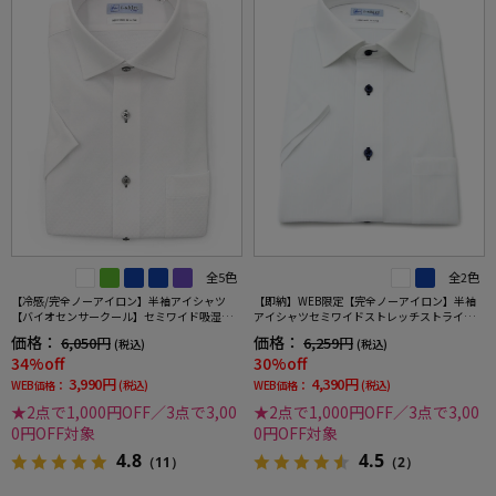
全5色
全2色
【冷感/完全ノーアイロン】半袖アイシャツ
【即納】WEB限定【完全ノーアイロン】半袖
【バイオセンサークール】セミワイド吸湿冷
アイシャツセミワイドストレッチストライプi-
感高通気織柄無地ワイシャツi-shirt春夏
shirtワイシャツ春夏
価格：
価格：
6,050円
6,259円
(税込)
(税込)
34%off
30%off
3,990円
4,390円
WEB価格：
(税込)
WEB価格：
(税込)
★2点で1,000円OFF／3点で3,00
★2点で1,000円OFF／3点で3,00
0円OFF対象
0円OFF対象
4.8
4.5
（11）
（2）