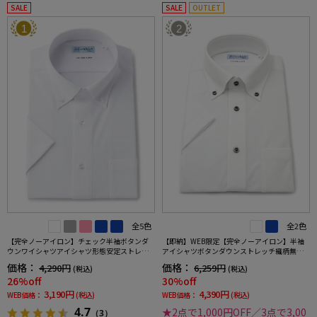
SALE
SALE
OUTLET
1
2
全5色
全2色
【完全ノーアイロン】チェック半袖ボタンダ
【即納】WEB限定【完全ノーアイロン】半袖
ウンワイシャツアイシャツ形態安定ストレッ
アイシャツボタンダウンストレッチ織柄無地i-
チ吸水速乾春夏
shirtワイシャツ春夏
価格：
価格：
4,290円
6,259円
(税込)
(税込)
26%off
30%off
3,190円
4,390円
WEB価格：
(税込)
WEB価格：
(税込)
4.7
★2点で1,000円OFF／3点で3,00
（3）