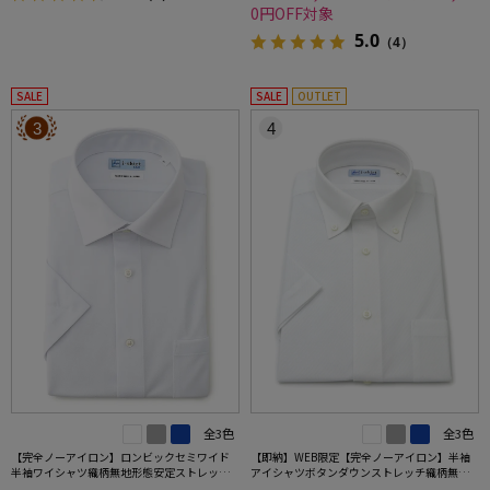
0円OFF対象
5.0
（4）
SALE
SALE
OUTLET
3
4
全3色
全3色
【完全ノーアイロン】ロンビックセミワイド
【即納】WEB限定【完全ノーアイロン】半袖
半袖ワイシャツ織柄無地形態安定ストレッチ
アイシャツボタンダウンストレッチ織柄無地i-
吸汗速乾ワイシャツ春夏
shirtワイシャツ春夏