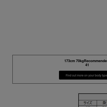
173cm 70kgRecommende
41
Find out more on your body typ