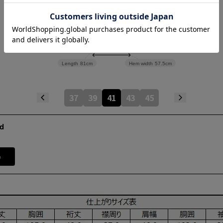
Waist
57cm
Length
81cm
Hem width
57.5cm
37
39
41
43
45
d
e