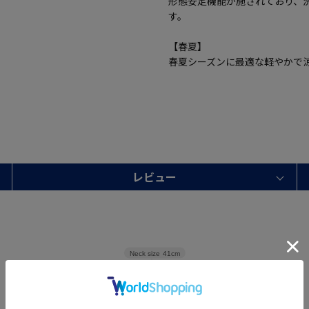
形態安定機能が施されており、
す。
【春夏】
春夏シーズンに最適な軽やかで
レビュー
Neck size
41cm
Sleeve length
25cm
Shoulder width
50cm
Width
58.5cm