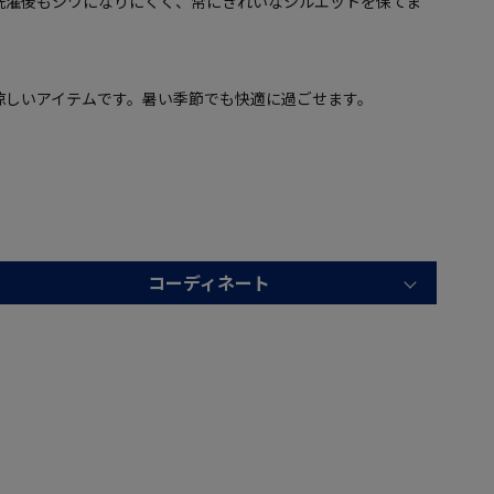
洗濯後もシワになりにくく、常にきれいなシルエットを保てま
涼しいアイテムです。暑い季節でも快適に過ごせます。
コーディネート