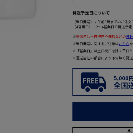
発送予定日について
（当日発送）：午前9時までのご注文
（4営業日）：2～4営業日で発送予定
※
発送日は土日祝日や棚卸などの
弊社
※当日発送に関するご注意は
こちら
を
※「営業日」は土日祝日を除く平日と
※運送会社の都合により予告無く発送
5,00
全国