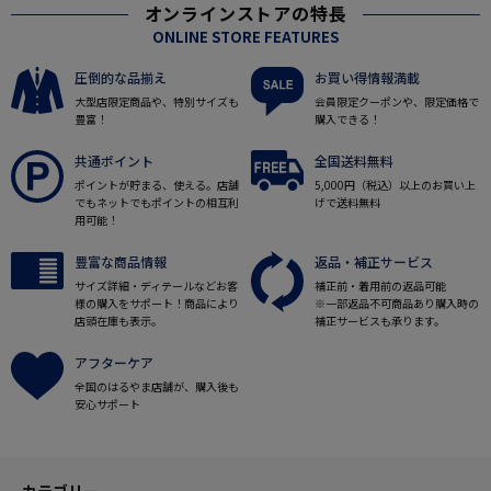
オンラインストアの特長
ONLINE STORE FEATURES
圧倒的な品揃え
お買い得情報満載
大型店限定商品や、特別サイズも
会員限定クーポンや、限定価格で
豊富！
購入できる！
共通ポイント
全国送料無料
ポイントが貯まる、使える。店舗
5,000円（税込）以上のお買い上
でもネットでもポイントの相互利
げで送料無料
用可能！
豊富な商品情報
返品・補正サービス
サイズ詳細・ディテールなどお客
補正前・着用前の返品可能
様の購入をサポート！商品により
※一部返品不可商品あり購入時の
店頭在庫も表示。
補正サービスも承ります。
アフターケア
全国のはるやま店舗が、購入後も
安心サポート