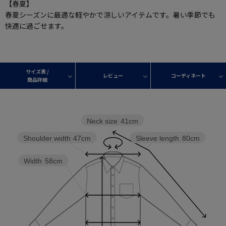
【春夏】
春夏シーズンに最適な軽やかで涼しいアイテムです。暑い季節でも
快適に過ごせます。
サイズ表 /
レビュー
コーディネート
商品詳細
Neck size
41cm
Shoulder width
47cm
Sleeve length
80cm
Width
58cm