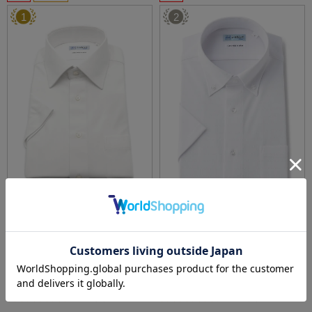
1
2
全1色
全5色
【完全ノーアイロン】半袖アイシャツセミワ
【完全ノーアイロン】チェック半袖ボタンダ
イド【透け防止】帳衣素材白無地i-shirtワイシ
ウンワイシャツアイシャツ形態安定ストレッ
ャツ春夏
チ吸水速乾春夏
価格：
価格：
6,050円
4,290円
(税込)
(税込)
47%off
26%off
3,190円
3,190円
WEB価格：
(税込)
WEB価格：
(税込)
4.9
4.7
（7）
（3）