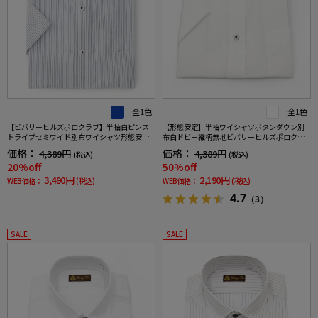
全1色
全1色
【ビバリーヒルズポロクラブ】半袖白ピンス
【形態安定】半袖ワイシャツボタンダウン別
トライプセミワイド別布ワイシャツ形態安定
布白ドビー織柄無地ビバリーヒルズポロクラ
春夏
ブ春夏
価格：
価格：
4,389円
4,389円
(税込)
(税込)
20%off
50%off
3,490円
2,190円
WEB価格：
(税込)
WEB価格：
(税込)
4.7
（3）
SALE
SALE