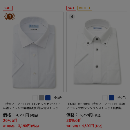
SALE
SALE
OUTLET
3
4
全3色
全2色
【完全ノーアイロン】ロンビックセミワイド
【即納】WEB限定【完全ノーアイロン】半袖
半袖ワイシャツ織柄無地形態安定ストレッチ
アイシャツボタンダウンストレッチ織柄無地i-
吸汗速乾ワイシャツ春夏
shirtワイシャツ春夏
価格：
価格：
4,290円
6,259円
(税込)
(税込)
26%off
30%off
3,190円
4,390円
WEB価格：
(税込)
WEB価格：
(税込)