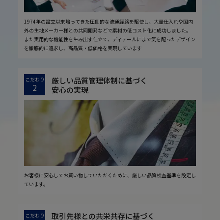
1974年の設立以来培ってきた圧倒的な流通経路を駆使し、大量仕入れや国内
外の生地メーカー様との共同開発などで素材の低コスト化に成功しました。
また実用的な機能性を生み出す仕立て、ディテールにまで気を配ったデザイン
を徹底的に追求し、高品質・低価格を実現しています
厳しい品質管理体制に基づく
こだわり
2
安心の実現
お客様に安心してお買い物していただくために、厳しい品質検査基準を設定し
ています。
取引先様との共栄共存に基づく
こだわり