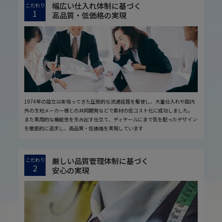
幅広い仕入れ体制に基づく
こだわり
1
高品質・低価格の実現
1974年の設立以来培ってきた圧倒的な流通経路を駆使し、大量仕入れや国内
外の生地メーカー様との共同開発などで素材の低コスト化に成功しました。
また実用的な機能性を生み出す仕立て、ディテールにまで気を配ったデザイン
を徹底的に追求し、高品質・低価格を実現しています
厳しい品質管理体制に基づく
こだわり
2
安心の実現