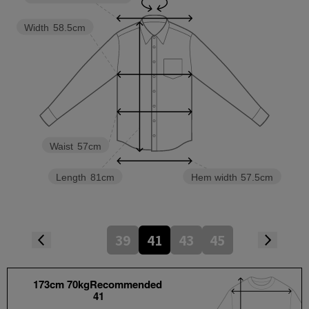
Width
58.5cm
Waist
57cm
Length
81cm
Hem width
57.5cm
39
41
43
45
173cm 70kgRecommended
41