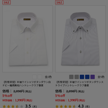
SALE
SALE
全2色
全5色
【形態安定】半袖ワイシャツボタンダウン白
【形態安定】半袖ワイシャツボタンダウンス
ドビー織柄無地ハントレークラブ春夏
トライプハントレークラブ春夏
価格：
価格：
2,090円
2,090円
(税込)
(税込)
5%off
5%off
1,990円
1,990円
WEB価格：
(税込)
WEB価格：
(税込)
3.5
4.3
（4）
（6）