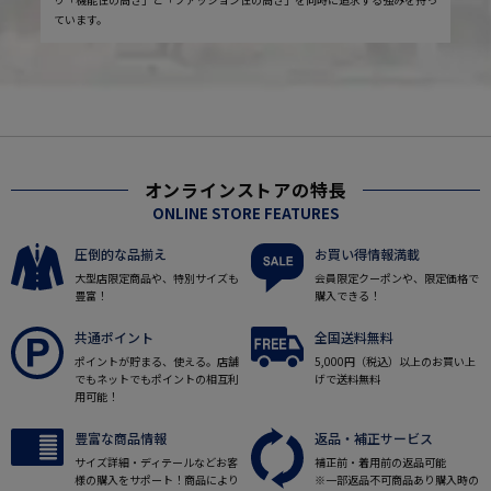
ています。
オンラインストアの特長
ONLINE STORE FEATURES
圧倒的な品揃え
お買い得情報満載
大型店限定商品や、特別サイズも
会員限定クーポンや、限定価格で
豊富！
購入できる！
共通ポイント
全国送料無料
ポイントが貯まる、使える。店舗
5,000円（税込）以上のお買い上
でもネットでもポイントの相互利
げで送料無料
用可能！
豊富な商品情報
返品・補正サービス
サイズ詳細・ディテールなどお客
補正前・着用前の返品可能
様の購入をサポート！商品により
※一部返品不可商品あり購入時の