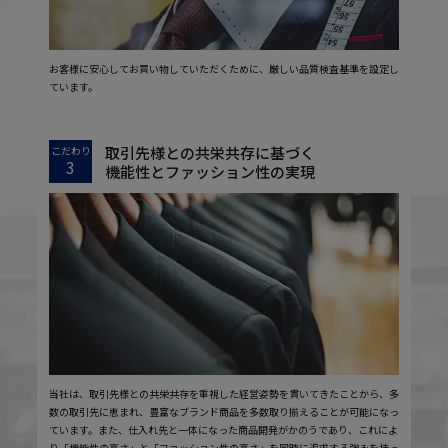
お客様に安心してお買い物していただくために、厳しい品質検査基準を設定し
ています。
取引先様との共栄共存に基づく
こだわり
3
機能性とファッション性の実現
当社は、取引先様との共栄共存を重視した経営姿勢を貫いてきたことから、多
数の取引先に恵まれ、豊富なブランド商品を多数取り揃えることが可能になっ
ています。また、仕入れ先と一体になった商品開発がかのうであり、これによ
り「機能性の高さ」と「ファッション性の高さ」を同時に追求する強みを持っ