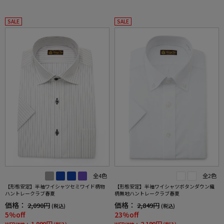
SALE
SALE
全4色
全2色
【形態安定】半袖ワイシャツセミワイド柄物
【形態安定】半袖ワイシャツボタンダウン織
ハントレークラブ春夏
柄無地ハントレークラブ春夏
価格：
価格：
2,090円
2,849円
(税込)
(税込)
5%off
23%off
1,990円
2,190円