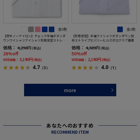
全5色
全1色
【完全ノーアイロン】チェック半袖ボタンダ
【形態安定】半袖ワイシャツボタンダウン別
ウンワイシャツアイシャツ形態安定ストレッ
布ストライプビバリーヒルズポロクラブ春夏
チ吸水速乾春夏
価格：
価格：
4,290円
4,389円
(税込)
(税込)
26%off
50%off
3,190円
2,190円
WEB価格：
(税込)
WEB価格：
(税込)
4.7
4.0
（3）
（1）
more
あなたへのおすすめ
RECOMMEND ITEM