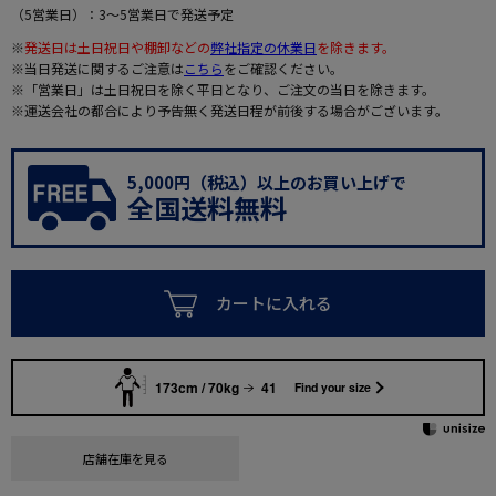
（5営業日）：3～5営業日で発送予定
※
発送日は土日祝日や棚卸などの
弊社指定の休業日
を除きます。
※当日発送に関するご注意は
こちら
をご確認ください。
※「営業日」は土日祝日を除く平日となり、ご注文の当日を除きます。
※運送会社の都合により予告無く発送日程が前後する場合がございます。
5,000円（税込）以上のお買い上げで
全国送料無料
カートに入れる
173cm / 70kg
41
Find your size
店舗在庫を見る