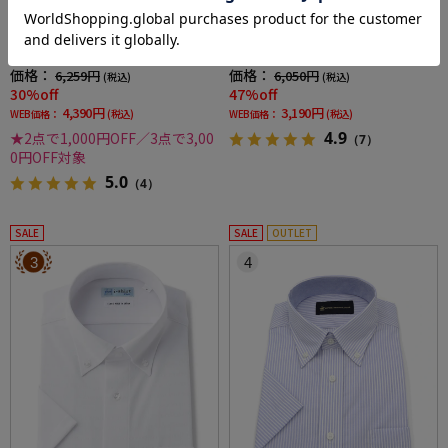
全2色
全1色
【即納】WEB限定【完全ノーアイロン】半袖
【完全ノーアイロン】半袖アイシャツセミワ
アイシャツボタンダウンストレッチ織柄無地i-
イド【透け防止】帳衣素材白無地i-shirtワイシ
shirtワイシャツ春夏
ャツ春夏
価格：
価格：
6,259円
6,050円
(税込)
(税込)
30%off
47%off
4,390円
3,190円
WEB価格：
(税込)
WEB価格：
(税込)
4.9
★2点で1,000円OFF／3点で3,00
（7）
0円OFF対象
5.0
（4）
SALE
SALE
OUTLET
3
4