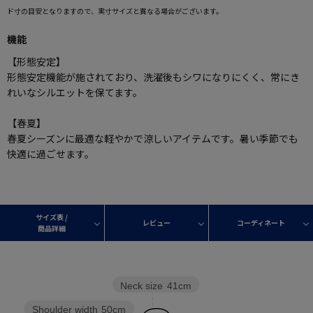
ド寸の目安となりますので、実寸サイズと異なる場合がございます。
機能
【形態安定】
形態安定機能が施されており、洗濯後もシワになりにくく、常にき
れいなシルエットを保てます。
【春夏】
春夏シーズンに最適な軽やかで涼しいアイテムです。暑い季節でも
快適に過ごせます。
サイズ表 /
レビュー
コーディネート
商品詳細
Neck size
41cm
Shoulder width
50cm