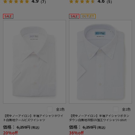
4.9
4.6
（7）
（5）
SALE
SALE
OUTLET
全1色
全1色
【完全ノーアイロン】半袖アイシャツホワイ
【完全ノーアイロン】半袖アイシャツボタン
ト白無地クールビズワイシャツ
ダウン白無地冷感UV加工ワイシャツi-shirt春
夏
価格：
価格：
6,259円
6,259円
(税込)
(税込)
20%off
36%off