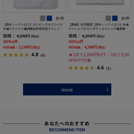
全3色
全3色
【完全ノーアイロン】ロンビックセミワイド
【即納】WEB限定【完全ノーアイロン】半袖
半袖ワイシャツ織柄無地形態安定ストレッチ
アイシャツボタンダウンストレッチ織柄無地i-
吸汗速乾ワイシャツ春夏
shirtワイシャツ春夏
価格：
価格：
4,290円
6,259円
(税込)
(税込)
26%off
30%off
3,190円
4,390円
WEB価格：
(税込)
WEB価格：
(税込)
4.8
★2点で1,000円OFF／3点で3,00
（4）
0円OFF対象
4.6
（5）
more
あなたへのおすすめ
RECOMMEND ITEM