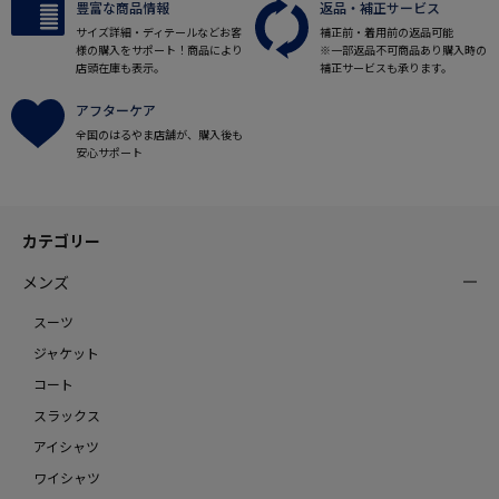
豊富な商品情報
返品・補正サービス
サイズ詳細・ディテールなどお客
補正前・着用前の返品可能
様の購入をサポート！商品により
※一部返品不可商品あり購入時の
店頭在庫も表示。
補正サービスも承ります。
アフターケア
全国のはるやま店舗が、購入後も
安心サポート
カテゴリー
メンズ
スーツ
ジャケット
コート
スラックス
アイシャツ
ワイシャツ