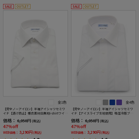
SALE
OUTLET
SALE
OUTLET
全1色
全4色
【完全ノーアイロン】半袖アイシャツセミワ
【完全ノーアイロン】半袖アイシャツセミワ
イド【透け防止】帳衣素材白無地i-shirtワイシ
イド【アイスライブ生地使用】吸湿冷感ブラ
ャツ春夏
イトスクエアi-shirtワイシャツ春夏
価格：
価格：
6,050円
6,050円
(税込)
(税込)
47%off
47%off
3,190円
3,190円
WEB価格：
(税込)
WEB価格：
(税込)