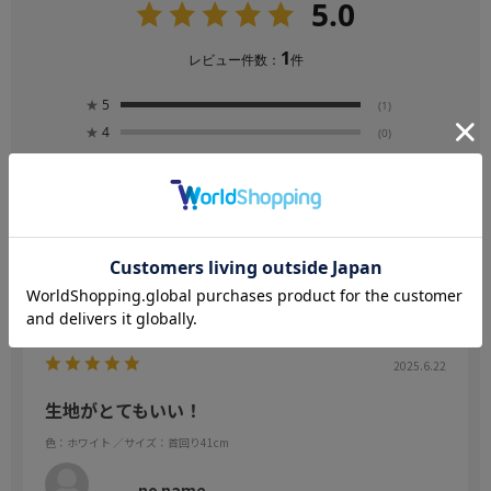
5.0
1
レビュー件数：
件
★
5
(1)
★
4
(0)
★
3
(0)
★
2
(0)
★
1
(0)
絞り込み
表示：新しい順
2025.6.22
生地がとてもいい！
色：ホワイト
／サイズ：首回り41cm
no name