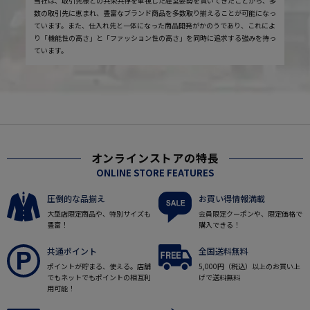
当社は、取引先様との共栄共存を重視した経営姿勢を貫いてきたことから、多
数の取引先に恵まれ、豊富なブランド商品を多数取り揃えることが可能になっ
ています。また、仕入れ先と一体になった商品開発がかのうであり、これによ
り「機能性の高さ」と「ファッション性の高さ」を同時に追求する強みを持っ
ています。
オンラインストアの特長
ONLINE STORE FEATURES
圧倒的な品揃え
お買い得情報満載
大型店限定商品や、特別サイズも
会員限定クーポンや、限定価格で
豊富！
購入できる！
共通ポイント
全国送料無料
ポイントが貯まる、使える。店舗
5,000円（税込）以上のお買い上
でもネットでもポイントの相互利
げで送料無料
用可能！