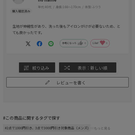
年代:
40代
身長:
166～170cm
体型:
ふつう
生地が伸縮性があり、洗った後もアイロンがけが必要ないため、と
ても良かったです。
参考になった
0
Like!
0
絞り込み
表示：新しい順
レビューを書く
#この商品に関するタグで探す
#2点で1000円引き、3点で3000円引き対象商品（メンズ)
もっと見る