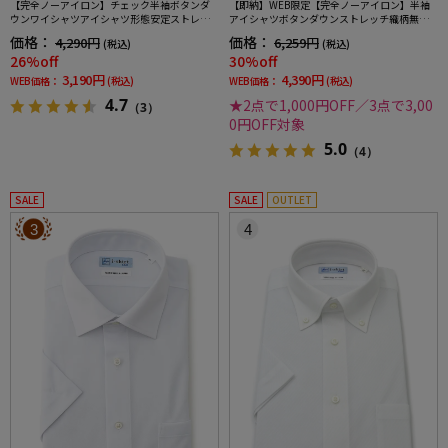
【完全ノーアイロン】チェック半袖ボタンダ
【即納】WEB限定【完全ノーアイロン】半袖
ウンワイシャツアイシャツ形態安定ストレッ
アイシャツボタンダウンストレッチ織柄無地i-
チ吸水速乾春夏
shirtワイシャツ春夏
価格：
価格：
4,290円
6,259円
(税込)
(税込)
26%off
30%off
3,190円
4,390円
WEB価格：
(税込)
WEB価格：
(税込)
4.7
★2点で1,000円OFF／3点で3,00
（3）
0円OFF対象
5.0
（4）
SALE
SALE
OUTLET
3
4