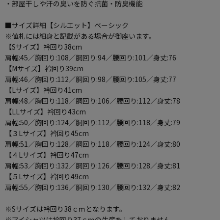
・部屋干しや汗の臭いを防ぐ抗菌・防臭機能
■サイズ詳細【シルエット】ベーシック
※値札には細身と記載がある場合が御座います。
【Sサイズ】衿回り38cm
肩幅:45／胸回り:108／胴回り:94／腰回り:101／身丈:76
【Mサイズ】衿回り39cm
肩幅:46／胸回り:112／胴回り:98／腰回り:105／身丈:77
【Lサイズ】衿回り41cm
肩幅:48／胸回り:118／胴回り:106／腰回り:112／身丈:78
【LLサイズ】衿回り43cm
肩幅:50／胸回り:124／胴回り:112／腰回り:118／身丈:79
【３Lサイズ】衿回り45cm
肩幅:51／胸回り:128／胴回り:118／腰回り:124／身丈:80
【４Lサイズ】衿回り47cm
肩幅:53／胸回り:132／胴回り:126／腰回り:128／身丈:81
【５Lサイズ】衿回り49cm
肩幅:55／胸回り:136／胴回り:130／腰回り:132／身丈:82
※Sサイズは衿回り38ｃｍとなります。
※アイシャツは衿回り37ｃｍの生産をしておりません。