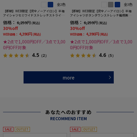
全2色
全3色
【即納】WEB限定【完全ノーアイロン】半袖
【即納】WEB限定【完全ノーアイロン】半袖
アイシャツセミワイドストレッチストライプi-
アイシャツボタンダウンストレッチ織柄無地i-
shirtワイシャツ春夏
shirtワイシャツ春夏
価格：
価格：
6,259円
6,259円
(税込)
(税込)
30%off
30%off
4,390円
4,390円
WEB価格：
(税込)
WEB価格：
(税込)
★2点で1,000円OFF／3点で3,00
★2点で1,000円OFF／3点で3,00
0円OFF対象
0円OFF対象
4.5
4.6
（2）
（5）
more
あなたへのおすすめ
RECOMMEND ITEM
SALE
OUTLET
SALE
OUTLET