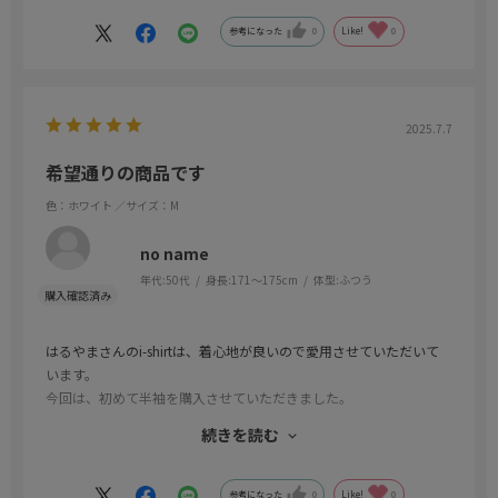
参考になった
0
Like!
0
2025.7.7
希望通りの商品です
色：ホワイト
／サイズ：M
no name
年代:
50代
身長:
171～175cm
体型:
ふつう
はるやまさんのi-shirtは、着心地が良いので愛用させていただいて
います。
今回は、初めて半袖を購入させていただきました。
ネットでは初めての購入でしたが、迅速な対応に感謝です。
続きを読む
商品が到着して早速試着してみましたが、やはりすばらしい着心地
ですね。
これからどんどん暑くなるので、活躍してくれることを願っていま
参考になった
0
Like!
0