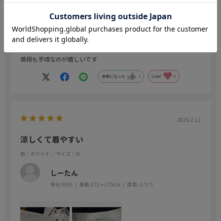
年代:
40代
身長:
171～175cm
体型:
ふつう
着心地が良く、本当にアイロン無しで大丈夫です
特に出張の時にメチャクチャ重宝しています
値段も手頃なのが嬉しいです
参考になった
0
Like!
0
2026.2.12
涼しくて着やすい
色：ホワイト
／サイズ：5L
しーたん
年代:
50代
身長:
171～175cm
体型:
ふつう