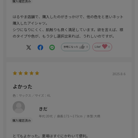
はるやま店舗で、購入したのがきっかけで、他の色をと思いネット
購入したアイシャツ。
シワになりにくく、肌触りも良く満足しています。欲を言えば、襟
のタイプや色が、もう少し選択出来れば、うれしいのですが。
参考になった
0
Like!
0
2025.8.6
よかった
色：サックス
／サイズ：4L
きだ
年代:
20代
身長:
171～175cm
体型:
大柄
とてもよかった。夏場はすぐにかわいて便利。