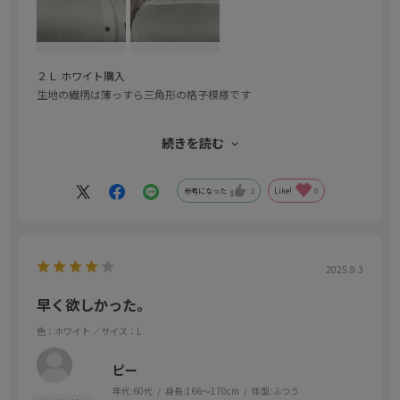
２Ｌ ホワイト購入
生地の繊柄は薄っすら三角形の格子模様です
シルバーのボタンもお洒落
続きを読む
生地は綺麗で柔らかく
全体的にも品質がめっちゃ良いです
参考になった
2
Like!
0
2025.9.3
早く欲しかった。
色：ホワイト
／サイズ：L
ピー
年代:
60代
身長:
166～170cm
体型:
ふつう