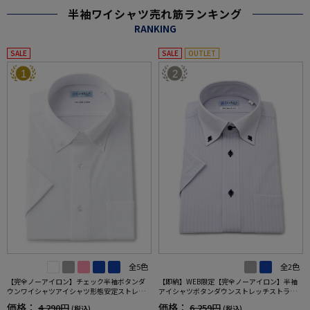
半袖ワイシャツ売れ筋ランキング
RANKING
SALE
SALE
OUTLET
1
2
全5色
全2色
【完全ノーアイロン】チェック半袖ボタンダ
【即納】WEB限定【完全ノーアイロン】半袖
ウンワイシャツアイシャツ形態安定ストレッ
アイシャツボタンダウンストレッチストライ
チ吸水速乾春夏
プi-shirtワイシャツ春夏
価格：
価格：
4,290円
6,259円
(税込)
(税込)