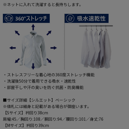
※ネットに入れて洗濯すると長持ちします。
・ストレスフリーな着心地の360度ストレッチ機能
・洗濯後50分で着用できる吸水・速乾性
・部屋干しや汗の臭いを防ぐ抗菌・防臭機能
■サイズ詳細【シルエット】ベーシック
※値札には細身と記載がある場合が御座います。
【Sサイズ】衿回り38cm
肩幅:45／胸回り:108／胴回り:94／腰回り:101／身丈:76
【Mサイズ】衿回り39cm