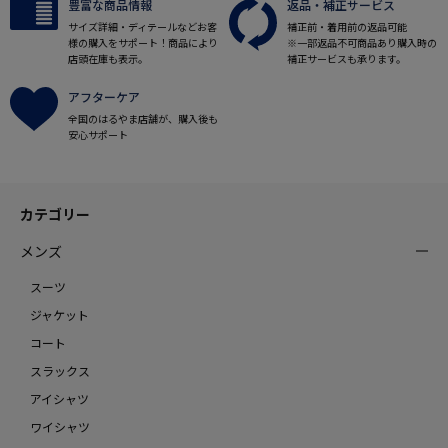
豊富な商品情報
返品・補正サービス
サイズ詳細・ディテールなどお客
補正前・着用前の返品可能
様の購入をサポート！商品により
※一部返品不可商品あり購入時の
店頭在庫も表示。
補正サービスも承ります。
アフターケア
全国のはるやま店舗が、購入後も
安心サポート
カテゴリー
メンズ
スーツ
ジャケット
コート
スラックス
アイシャツ
ワイシャツ