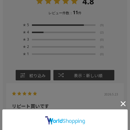
4.8
11
レビュー件数：
件
★
5
(9)
★
4
(2)
★
3
(0)
★
2
(0)
★
1
(0)
絞り込み
表示：新しい順
2026.5.23
リピート買いです
色：サックス
／サイズ：M
ドラ