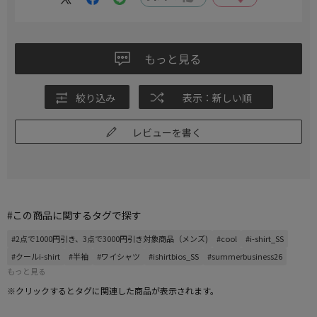
す。
もっと見る
絞り込み
表示：新しい順
レビューを書く
#この商品に関するタグで探す
#2点で1000円引き、3点で3000円引き対象商品（メンズ)
#cool
#i-shirt_SS
#クールi-shirt
#半袖
#ワイシャツ
#ishirtbios_SS
#summerbusiness26
もっと見る
※クリックするとタグに関連した商品が表示されます。