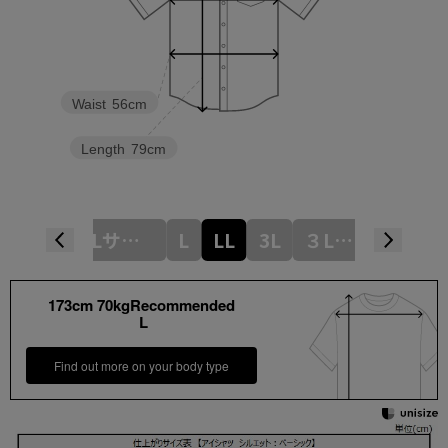
Waist
56cm
Length
79cm
Mサイズ
Lサイズ
L
LL
3L
３Lサイズ
4L
173cm 70kgRecommended
L
Find out more on your body type