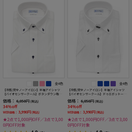
全4色
全4色
【冷感/完全ノーアイロン】半袖アイシャツ
【冷感/完全ノーアイロン】半袖アイシャツ
【バイオセンサークール】ボタンダウン吸湿
【バイオセンサークール】ドゥエボットーニ
冷感高通気ストライプワイシャツi-shirt春夏
吸湿冷感高通気ワイドストライプワイシャツi-
価格：
価格：
6,050円
6,050円
(税込)
(税込)
shirt春夏
34%off
34%off
3,990円
3,990円
WEB価格：
(税込)
WEB価格：
(税込)
★2点で1,000円OFF／3点で3,00
★2点で1,000円OFF／3点で3,00
0円OFF対象
0円OFF対象