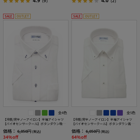
4.9
4.0
（9）
（2）
SALE
OUTLET
SALE
OUTLET
全4色
全5色
【冷感/完全ノーアイロン】半袖アイシャツ
【冷感/完全ノーアイロン】半袖アイシャツ
【バイオセンサークール】ボタンダウン吸湿
【バイオセンサークール】ボタンダウン高通
冷感高通気ミニブロックワイシャツi-shirt春夏
気冷感ストライプワイシャツi-shirt春夏
価格：
価格：
6,050円
6,050円
(税込)
(税込)
34%off
64%off