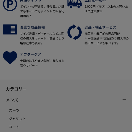
ポイントが貯まる、使える。店舗
5,000円（税込）以上のお買い上
でもネットでもポイントの相互利
げで送料無料
用可能！
豊富な商品情報
返品・補正サービス
サイズ詳細・ディテールなどお客
補正前・着用前の返品可能
様の購入をサポート！商品により
※一部返品不可商品あり購入時の
店頭在庫も表示。
補正サービスも承ります。
アフターケア
全国のはるやま店舗が、購入後も
安心サポート
カテゴリー
メンズ
スーツ
ジャケット
コート