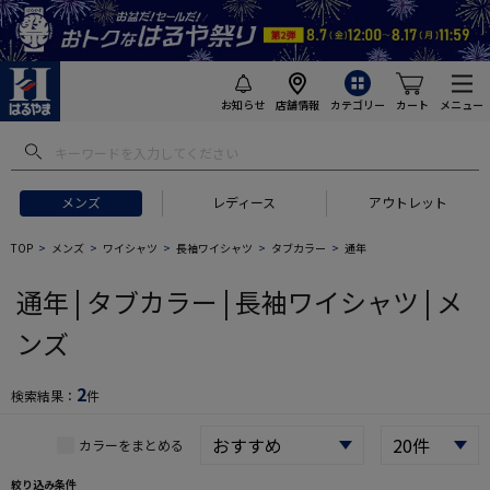
お知らせ
店舗情報
カテゴリー
カート
メニュー
 ギフトにおすすめ
#セットアップ スーツ
#長袖 ワイシャツ
#スー
メンズ
レディース
アウトレット
TOP
メンズ
ワイシャツ
長袖ワイシャツ
タブカラー
通年
通年 | タブカラー | 長袖ワイシャツ | メ
ンズ
2
検索結果：
件
カラーをまとめる
絞り込み条件