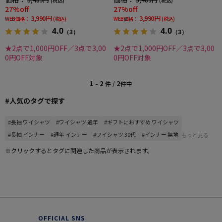
(税込)
(税込)
27%off
27%off
3,990円
3,990円
WEB価格：
(税込)
WEB価格：
(税込)
4.0
4.0
（3）
（3）
★2点で1,000円OFF／3点で3,00
★2点で1,000円OFF／3点で3,00
0円OFF対象
0円OFF対象
1 - 2
2
件 /
件中
#人気のタグで探す
#長袖 ワイシャツ
#ワイシャツ 通年
#ギフトにおすすめ ワイシャツ
#長袖 インナー
#通年 インナー
#ワイシャツ 30代
#インナー 無地
もっと見る
※クリックするとタグに関連した商品が表示されます。
OFFICIAL SNS