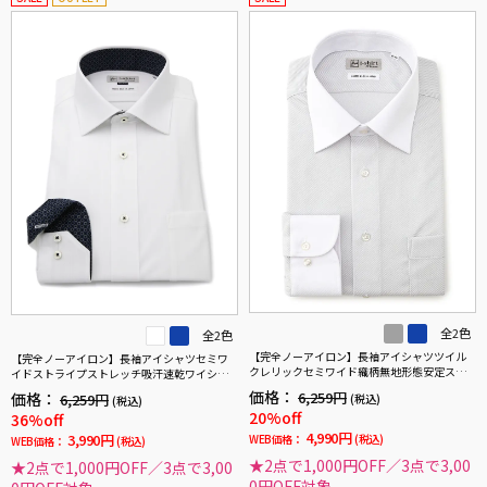
全2色
全2色
【完全ノーアイロン】長袖アイシャツツイル
【完全ノーアイロン】長袖アイシャツセミワ
クレリックセミワイド織柄無地形態安定スト
イドストライプストレッチ吸汗速乾ワイシャ
レッチ吸汗速乾ニット素材ワイシャツ通年
ツi-shirt通年
価格：
6,259円
価格：
6,259円
(税込)
(税込)
20%off
36%off
4,990円
3,990円
WEB価格：
(税込)
WEB価格：
(税込)
★2点で1,000円OFF／3点で3,00
★2点で1,000円OFF／3点で3,00
0円OFF対象