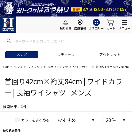
お知らせ
店舗情報
カテゴリー
カート
メニュー
 ギフトにおすすめ
#セットアップ スーツ
#長袖 ワイシャツ
#スー
メンズ
レディース
アウトレット
TOP
メンズ
ワイシャツ
長袖ワイシャツ
ワイドカラー
首回り42cm×裄丈84cm
首回り42cm×裄丈84cm | ワイドカラ
ー | 長袖ワイシャツ | メンズ
1
検索結果：
件
カラーをまとめる
絞り込み条件