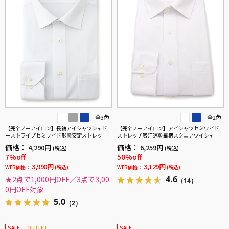
全3色
全2色
【完全ノーアイロン】長袖アイシャツシャド
【完全ノーアイロン】アイシャツセミワイド
ーストライプセミワイド形態安定ストレッチ
ストレッチ吸汗速乾織柄スクエアワイシャツi-
吸汗速乾ワイシャツ通年
shirt通年
価格：
価格：
4,290円
6,259円
(税込)
(税込)
7%off
50%off
3,990円
3,129円
WEB価格：
(税込)
WEB価格：
(税込)
4.6
★2点で1,000円OFF／3点で3,00
（14）
0円OFF対象
5.0
（2）
SALE
OUTLET
SALE