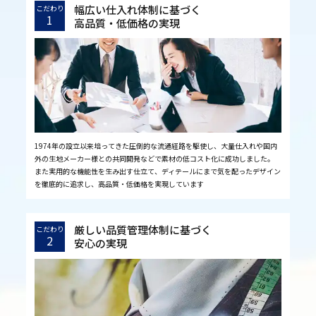
幅広い仕入れ体制に基づく
こだわり
1
高品質・低価格の実現
1974年の設立以来培ってきた圧倒的な流通経路を駆使し、大量仕入れや国内
外の生地メーカー様との共同開発などで素材の低コスト化に成功しました。
また実用的な機能性を生み出す仕立て、ディテールにまで気を配ったデザイン
を徹底的に追求し、高品質・低価格を実現しています
厳しい品質管理体制に基づく
こだわり
2
安心の実現