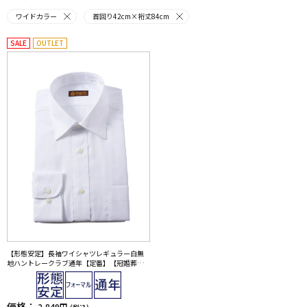
ワイドカラー
首回り42cm×裄丈84cm
SALE
OUTLET
【形態安定】長袖ワイシャツレギュラー白無
地ハントレークラブ通年【定番】【冠婚葬祭/
リクルート使用可】
価格：
2,849円