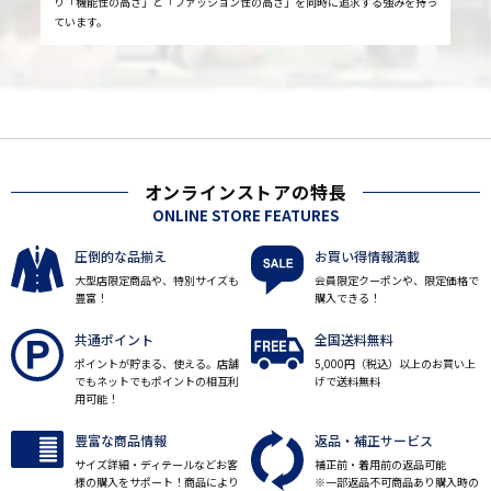
り「機能性の高さ」と「ファッション性の高さ」を同時に追求する強みを持っ
ています。
オンラインストアの特長
ONLINE STORE FEATURES
圧倒的な品揃え
お買い得情報満載
大型店限定商品や、特別サイズも
会員限定クーポンや、限定価格で
豊富！
購入できる！
共通ポイント
全国送料無料
ポイントが貯まる、使える。店舗
5,000円（税込）以上のお買い上
でもネットでもポイントの相互利
げで送料無料
用可能！
豊富な商品情報
返品・補正サービス
サイズ詳細・ディテールなどお客
補正前・着用前の返品可能
様の購入をサポート！商品により
※一部返品不可商品あり購入時の