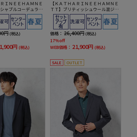
ＲＩＮＥＥＨＡＭＮＥ
【ＫＡＴＨＡＲＩＮＥＥＨＡＭＮＥ
シャブルコーデュラ混
ＴＴ】ブリティッシュウール混ジャ
ットアップ対応春夏
ケットセットアップ対応春夏
00円
26,400円
価格：
(税込)
(税込)
17%off
1,900円
21,900円
WEB価格：
(税込)
(税込)
SALE
OUTLET