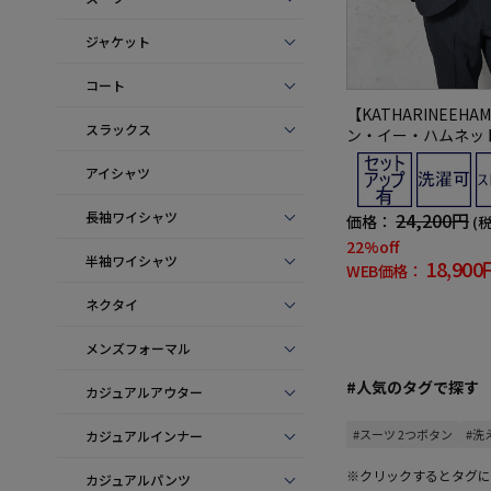
ジャケット
コート
【KATHARINEEHA
スラックス
ン・イー・ハムネッ
ャケット2つボタン
アイシャツ
品有】ウォッシャブ
イビー無地
長袖ワイシャツ
24,200円
価格：
(
22%off
半袖ワイシャツ
18,900
WEB価格：
ネクタイ
メンズフォーマル
#人気のタグで探す
カジュアルアウター
#スーツ 2つボタン
#洗
カジュアルインナー
※クリックするとタグに
カジュアルパンツ