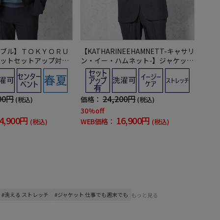
ブル】ＴＯＫＹＯＲＵ
【KATHARINEEHAMNETT-キャサリ
ットセットアップ対応
ン・イー・ハムネット-】ジャケット
夏
デニムライクウォッシャブル【セッ
トアップ商品有】ネイビー無地
90円
24,200円
価格：
(税込)
(税込)
30%off
4,900円
16,900円
WEB価格：
(税込)
(税込)
#洗える ストレッチ
#ジャケット 仕事でも週末でも
もっと見る