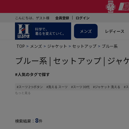
こんにちは、ゲスト様
会員登録
ログイン
科学で、
メンズ
レディース
着るを変えていく。
TOP
メンズ
ジャケット
セットアップ
ブルー系
ブルー系 | セットアップ | ジャケ
#人気のタグで探す
#スーツ 2つボタン
#洗える スーツ
#スーツ 30代
#ジャケット 洗える
#ス
もっと見る
8
検索結果：
件