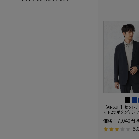
【AIRSUIT】セッ
ット2つボタン防シ
ケア）ストレッチ通
7,040円
価格：
(
UVカット春夏
3.