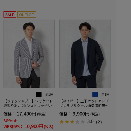
SALE
OUTLET
全1色
全1色
【ウォッシャブル】ジャケット
【ネイビー】上下セットアップ
段返り3つボタンストレッチサッ
ブレサブルクール通気清涼無地
カー素材軽量マイクロチェック
春夏
17,490円
9,900円
価格：
価格：
(税込)
(税込)
春夏
38%off
3.0
（2）
10,900円
WEB価格：
(税込)