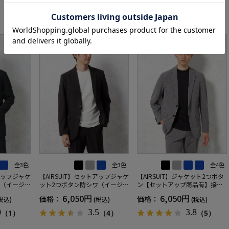
RECOMMEND ITEM
全3色
全3色
全4色
トアップジャケ
【AIRSUIT】セットアップジャケ
【AIRSUIT】ジャケット2つボタ
ワ（イージー
ット2つボタン防シワ（イージー
ン【セットアップ商品有】接触
年吸汗速乾
ケア）ストレッチ通年吸汗速乾
冷感吸汗速乾UVカット無地春夏
6,050円
6,050円
価格：
価格：
税込)
(税込)
(税込)
UVカット
0
3.5
3.8
（1）
（4）
（5）