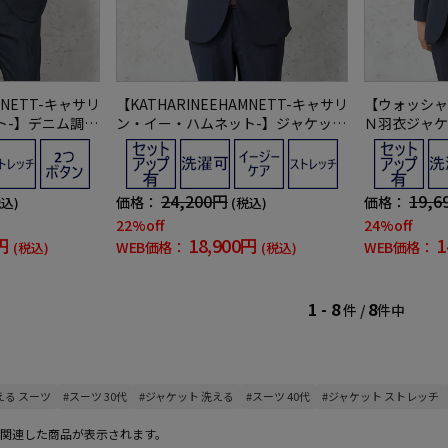
MNETT-キャサリ
【KATHARINEEHAMNETT-キャサリ
【ウォッシャ
ト-】デニム調ジ
ン・イー・ハムネット-】ジャケット
Ｎ羽衣ジャケ
【セットアップ商
【セットアップ対応可】ＫＥＨキャ
ストレッチ春
ルストレッチネ
リーマンセットアップジャケット無
地キャサリンＥハムネット通年
24,200円
19,6
価格：
価格：
税込)
(税込)
22%off
24%off
円
18,900円
1
WEB価格：
WEB価格：
(税込)
(税込)
1 - 8
8
件 /
件中
える スーツ
#スーツ 30代
#ジャケット 洗える
#スーツ 40代
#ジャケット ストレッチ
関連した商品が表示されます。