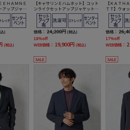
ＥＥＨＡＭＮＥ
【キャサリンＥハムネット】コット
【ＫＡＴＨＡ
トアップジャケ
ンライクセットアップジャケットウ
ＴＴ】ウォッ
ムネットウォッ
ォッシャブルストレッチ春夏
ジャケットセ
春夏
24,200円
26,4
価格：
価格：
税込)
(税込)
18%off
17%off
円
19,900円
2
WEB価格：
WEB価格：
(税込)
(税込)
SALE
SALE