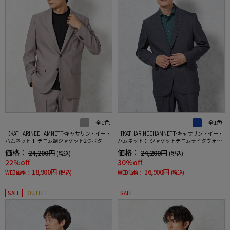
全1色
全1色
【KATHARINEEHAMNETT-キャサリン・イー・
【KATHARINEEHAMNETT-キャサリン・イー・
ハムネット-】デニム調ジャケット2つボタン
ハムネット-】ジャケットデニムライクウォッ
【セットアップ商品有】ウォッシャブルスト
シャブル【セットアップ商品有】ネイビー無
価格：
価格：
24,200円
24,200円
(税込)
(税込)
レッチグレー無地
地
22%off
30%off
18,900円
16,900円
WEB価格：
(税込)
WEB価格：
(税込)
SALE
OUTLET
SALE