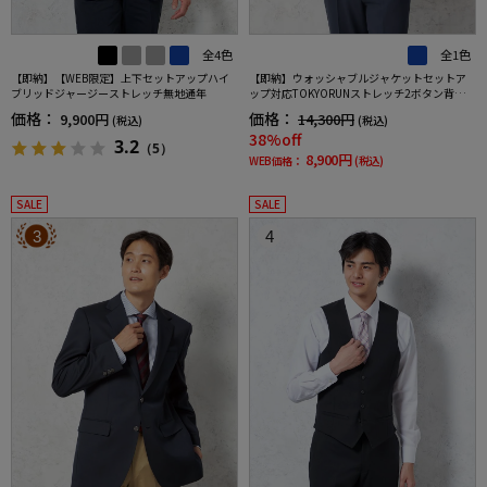
全4色
全1色
【即納】【WEB限定】上下セットアップハイ
【即納】ウォッシャブルジャケットセットア
ブリッドジャージーストレッチ無地通年
ップ対応TOKYORUNストレッチ2ボタン背抜き
仕様ブレスエフェクト生地春夏
価格：
価格：
9,900円
14,300円
(税込)
(税込)
38%off
3.2
（5）
8,900円
WEB価格：
(税込)
SALE
SALE
3
4