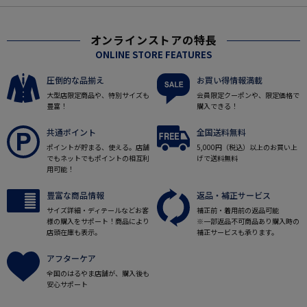
オンラインストアの特長
ONLINE STORE FEATURES
圧倒的な品揃え
お買い得情報満載
大型店限定商品や、特別サイズも
会員限定クーポンや、限定価格で
豊富！
購入できる！
共通ポイント
全国送料無料
ポイントが貯まる、使える。店舗
5,000円（税込）以上のお買い上
でもネットでもポイントの相互利
げで送料無料
用可能！
豊富な商品情報
返品・補正サービス
サイズ詳細・ディテールなどお客
補正前・着用前の返品可能
様の購入をサポート！商品により
※一部返品不可商品あり購入時の
店頭在庫も表示。
補正サービスも承ります。
アフターケア
全国のはるやま店舗が、購入後も
安心サポート