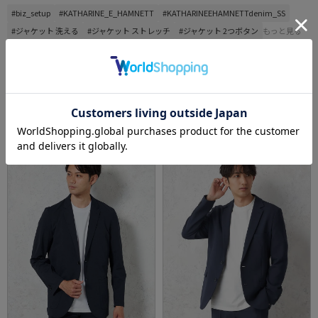
#biz_setup
#KATHARINE_E_HAMNETT
#KATHARINEEHAMNETTdenim_SS
#ジャケット 洗える
#ジャケット ストレッチ
#ジャケット 2つボタン
もっと見る
※クリックするとタグに関連した商品が表示されます。
ジャケット売れ筋ランキング
RANKING
SALE
OUTLET
1
2