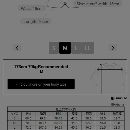
Sleeve cuff width
13cm
Waist
46cm
Length
70cm
S
M
L
LL
173cm 70kgRecommended
M
Find out more on your body type