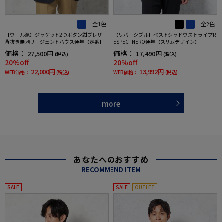
全1色
全2色
【ウール混】ジャケット2つボタン紺ブレザー
【リバーシブル】ベストシャドウストライプR
背抜き無地リージェントハウス通年【定番】
ESPECTNERO通年【スリムデザイン】
価格：
価格：
27,500円
17,490円
(税込)
(税込)
20%off
20%off
22,000円
13,992円
WEB価格：
(税込)
WEB価格：
(税込)
more
あなたへのおすすめ
RECOMMEND ITEM
SALE
SALE
OUTLET