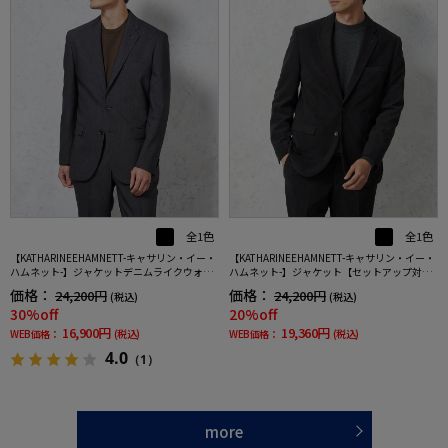
全1色
全1色
【KATHARINEEHAMNETT-キャサリン・イー・
【KATHARINEEHAMNETT-キャサリン・イー・
ハムネット-】ジャケットデニムライクウォッ
ハムネット-】ジャケット【セットアップ対応
シャブル【セットアップ商品有】ブラック無
可】ＫＥＨコーディロイセットアップジャケ
価格：
価格：
24,200円
24,200円
(税込)
(税込)
地
ット無地キャサリンＥハムネット秋冬
30%off
20%off
16,900円
19,360円
WEB価格：
(税込)
WEB価格：
(税込)
4.0
（1）
more