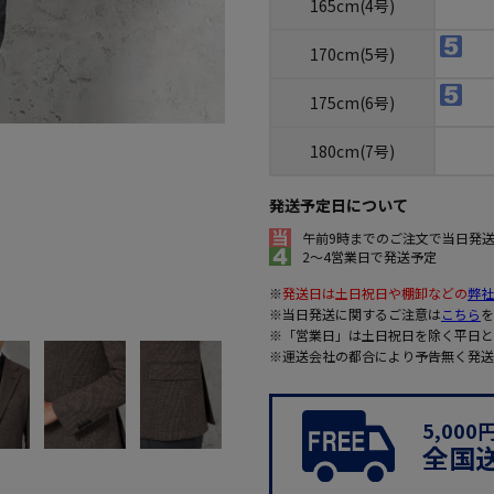
165cm(4号)
170cm(5号)
175cm(6号)
180cm(7号)
発送予定日について
午前9時までのご注文で当日発
2～4営業日で発送予定
※
発送日は土日祝日や棚卸などの
弊社
※当日発送に関するご注意は
こちら
を
※「営業日」は土日祝日を除く平日と
※運送会社の都合により予告無く発送
5,00
全国