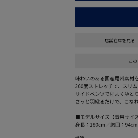
店舗在庫を見る
この
味わいのある国産尾州素材
360度ストレッチで、スリ
サイドベンツで程よくゆと
さっと羽織るだけで、こなれ
■モデルサイズ【着用サイズ
身長：180cm／胸囲：94c
機能