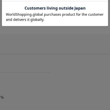
サイズ計測中
7％