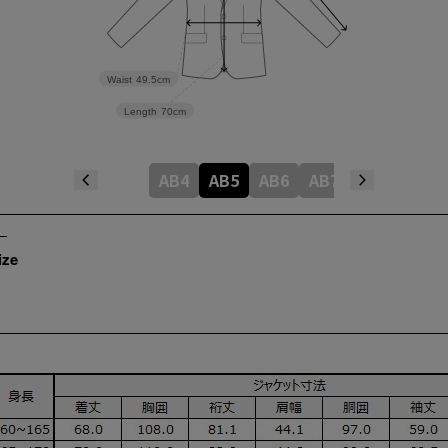
Waist
49.5cm
Length
70cm
AB4
AB5
AB6
AB7
ize