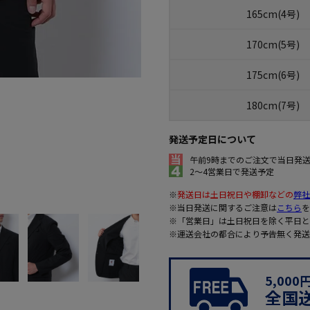
165cm(4号)
170cm(5号)
175cm(6号)
180cm(7号)
発送予定日について
午前9時までのご注文で当日発
2～4営業日で発送予定
※
発送日は土日祝日や棚卸などの
弊社
※当日発送に関するご注意は
こちら
を
※「営業日」は土日祝日を除く平日と
※運送会社の都合により予告無く発送
5,00
全国