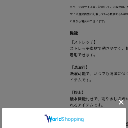
当ページのサイズ表に記載している数字は、
サイズ選択画面に記載している数字あるいは
と異なる場合がございます。
機能
【ストレッチ】
ストレッチ素材で動きやすく、
着用できます。
【洗濯可】
洗濯可能で、いつでも清潔に保
イテムです。
【撥水】
撥水機能付きで、雨や水しぶき
れるアイテムです。
【軽量】
軽量設計で、着用しても重さを