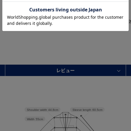
適しています。
【春夏】
春夏シーズンに最適な軽やかで
レビュー
Shoulder width
44.8cm
Sleeve length
60.5cm
Width
55cm