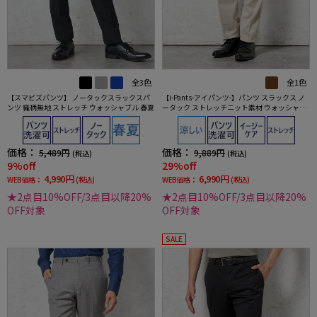
全3色
全1色
【スマビズパンツ】 ノータックスラックスパ
【i-Pants-アイパンツ-】パンツ スラックス ノ
ンツ 織柄無地 ストレッチ ウォッシャブル 春夏
ータック ストレッチニット素材 ウォッシャブ
ル コード RUCKEN BACCHAR
価格：
価格：
5,489円
9,889円
(税込)
(税込)
9%off
29%off
4,990円
6,990円
WEB価格：
(税込)
WEB価格：
(税込)
★2点目10%OFF/3点目以降20%
★2点目10%OFF/3点目以降20%
OFF対象
OFF対象
SALE