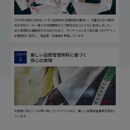
1974年の設立以来培ってきた圧倒的な流通経路を駆使し、大量仕入れや国内
外の生地メーカー様との共同開発などで素材の低コスト化に成功しました。
また実用的な機能性を生み出す仕立て、ディテールにまで気を配ったデザイン
を徹底的に追求し、高品質・低価格を実現しています
厳しい品質管理体制に基づく
こだわり
2
安心の実現
お客様に安心してお買い物していただくために、厳しい品質検査基準を設定し
ています。