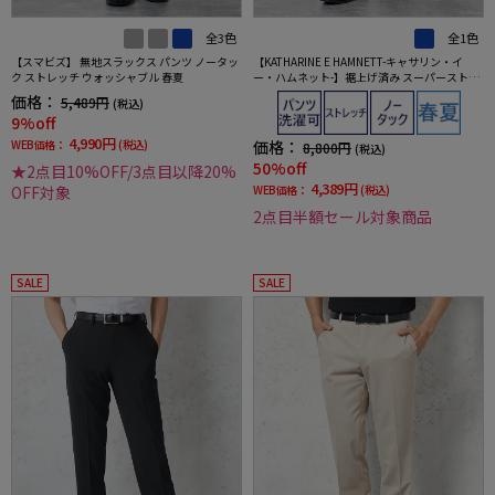
全3色
全1色
【スマビズ】 無地スラックス パンツ ノータッ
【KATHARINE E HAMNETT-キャサリン・イ
ク ストレッチ ウォッシャブル 春夏
ー・ハムネット-】裾上げ済み スーパーストレ
ッチパンツ チノパン ウォッシャブル ネイビー
価格：
5,489円
(税込)
無地
9%off
4,990円
WEB価格：
(税込)
価格：
8,800円
(税込)
50%off
★2点目10%OFF/3点目以降20%
4,389円
OFF対象
WEB価格：
(税込)
2点目半額セール対象商品
SALE
SALE