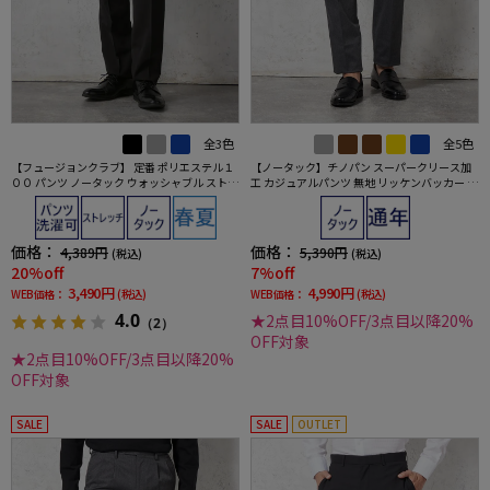
全3色
全5色
【フュージョンクラブ】 定番 ポリエステル１
【ノータック】チノパン スーパークリース加
００ パンツ ノータック ウォッシャブル ストレ
工 カジュアルパンツ 無地 リッケンバッカー 通
ッチ 春夏
年
価格：
価格：
4,389円
5,390円
(税込)
(税込)
20%off
7%off
3,490円
4,990円
WEB価格：
(税込)
WEB価格：
(税込)
4.0
★2点目10%OFF/3点目以降20%
（2）
OFF対象
★2点目10%OFF/3点目以降20%
OFF対象
SALE
SALE
OUTLET