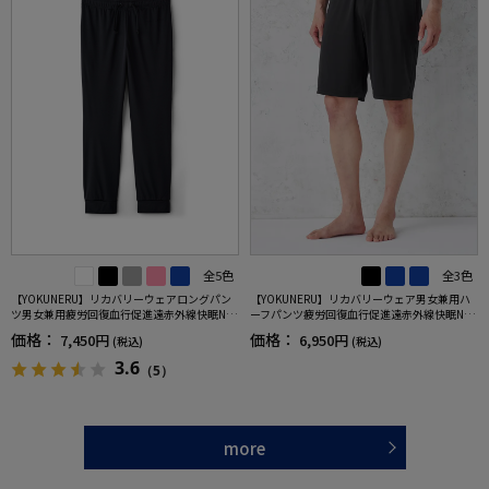
全5色
全3色
【YOKUNERU】リカバリーウェアロングパン
【YOKUNERU】リカバリーウェア男女兼用ハ
ツ男女兼用疲労回復血行促進遠赤外線快眠NA
ーフパンツ疲労回復血行促進遠赤外線快眠NA
NOMIX(R)【一般医療機器】SS～LLサイズ
NOMIX(R)【一般医療機器】SS～LLサイズ
価格：
価格：
7,450円
6,950円
(税込)
(税込)
3.6
（5）
more