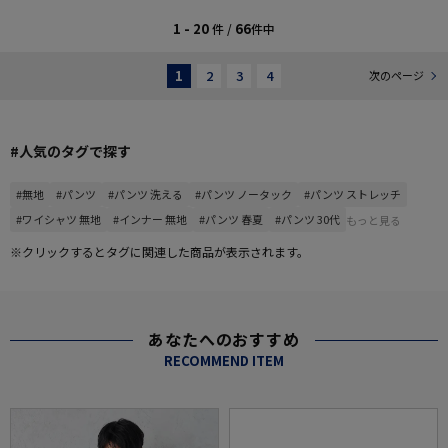
1 - 20
66
件 /
件中
1
2
3
4
次のページ
#人気のタグで探す
#無地
#パンツ
#パンツ 洗える
#パンツ ノータック
#パンツ ストレッチ
#ワイシャツ 無地
#インナー 無地
#パンツ 春夏
#パンツ 30代
もっと見る
※クリックするとタグに関連した商品が表示されます。
あなたへのおすすめ
RECOMMEND ITEM