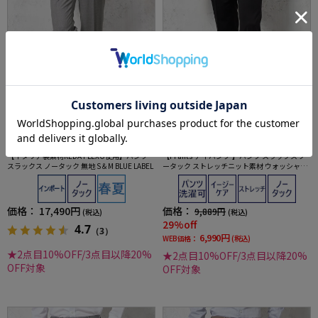
全2色
全1色
【イタリア製素材REDA FLEXO使用】パンツ
【i-Pants-アイパンツ-】パンツ スラックス ノ
スラックス ノータック 無地 S＆M BLUE LABEL
ータック ストレッチニット素材 ウォッシャブ
ル シャドウストライプ RUCKEN BACCHAR
価格：
17,490円
価格：
9,889円
(税込)
(税込)
29%off
4.7
（3）
6,990円
WEB価格：
(税込)
★2点目10%OFF/3点目以降20%
★2点目10%OFF/3点目以降20%
OFF対象
OFF対象