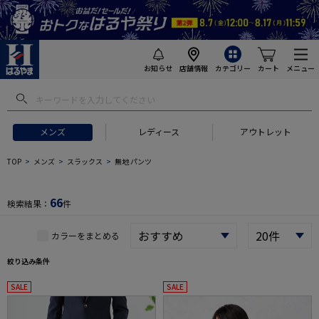
お知らせ
店舗情報
カテゴリー
カート
メニュー
 ギフトにおすすめ
#セットアップ スーツ
#長袖 ワイシャツ
#スー
メンズ
レディース
アウトレット
TOP
メンズ
スラックス
無地 パンツ
66
検索結果：
件
カラーをまとめる
絞り込み条件
SALE
SALE