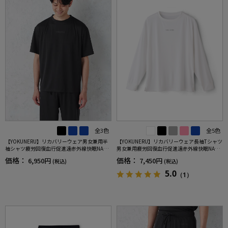
全3色
全5色
【YOKUNERU】リカバリーウェア男女兼用半
【YOKUNERU】リカバリーウェア長袖Tシャツ
袖シャツ疲労回復血行促進遠赤外線快眠NANO
男女兼用疲労回復血行促進遠赤外線快眠NANO
MIX(R)【一般医療機器】SS～LLサイズ
MIX(R)【一般医療機器】SS～LLサイズ
価格：
価格：
6,950円
7,450円
(税込)
(税込)
5.0
（1）