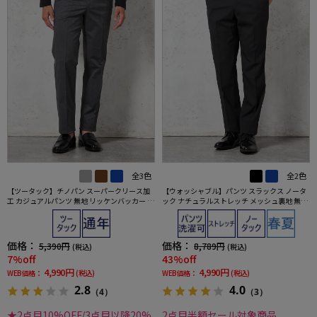
全3色
全2色
【ツータック】チノパン スーパークリース加
【ウォッシャブル】パンツ スラックス ノータ
工 カジュアルパンツ 無地 リッケンバッカー 通
ック ナチュラルストレッチ メッシュ裏地 無地
年
リッケンバッカー
価格：
価格：
5,390円
8,789円
(税込)
(税込)
7%off
43%off
4,990円
4,990円
WEB価格：
(税込)
WEB価格：
(税込)
2.8
4.0
（4）
（3）
★2点目10%OFF/3点目以降20%
2点目半額セール対象商品