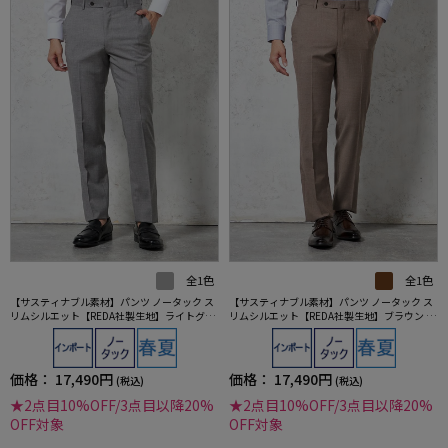
全1色
全1色
【サスティナブル素材】パンツ ノータック ス
【サスティナブル素材】パンツ ノータック ス
リムシルエット【REDA社製生地】ライトグレ
リムシルエット【REDA社製生地】ブラウン 無
ー 無地 STOVEL&MASON
地 STOVEL&MASON
価格：
17,490円
価格：
17,490円
(税込)
(税込)
★2点目10%OFF/3点目以降20%
★2点目10%OFF/3点目以降20%
OFF対象
OFF対象