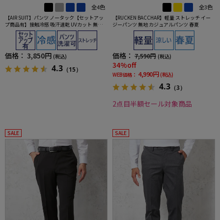
全4色
全3色
【AIR SUIT】パンツ ノータック【セットアッ
【RUCKEN BACCHAR】軽量 ストレッチ イー
プ商品有】接触冷感 吸汗速乾 UVカット 無地
ジーパンツ 無地 カジュアルパンツ 春夏
春夏
価格：
3,850円
価格：
7,590円
(税込)
(税込)
34%off
4.3
（15）
4,990円
WEB価格：
(税込)
4.3
（3）
2点目半額セール対象商品
SALE
SALE