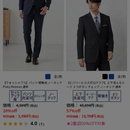
全1色
全2色
【ウォッシャブル】パンツ 紺無地 ノータック
【ビバリーヒルズポロクラブ】上下洗えるス
Pinky Wolman 通年
ーツ ２つボタン チェック ノータック 通年 ポ
リエステル100％
価格：
価格：
4,389円
43,890円
(税込)
(税込)
20%off
57%off
3,490円
18,700円
WEB価格：
(税込)
WEB価格：
(税込)
4.0
★2着目50%OFF対象
（1）