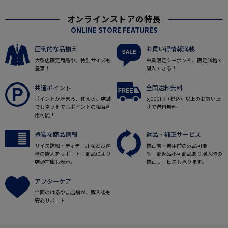
オンラインストアの特長
ONLINE STORE FEATURES
圧倒的な品揃え
お買い得情報満載
大型店限定商品や、特別サイズも
会員限定クーポンや、限定価格で
豊富！
購入できる！
共通ポイント
全国送料無料
ポイントが貯まる、使える。店舗
5,000円（税込）以上のお買い上
でもネットでもポイントの相互利
げで送料無料
用可能！
豊富な商品情報
返品・補正サービス
サイズ詳細・ディテールなどお客
補正前・着用前の返品可能
様の購入をサポート！商品により
※一部返品不可商品あり購入時の
店頭在庫も表示。
補正サービスも承ります。
アフターケア
全国のはるやま店舗が、購入後も
安心サポート