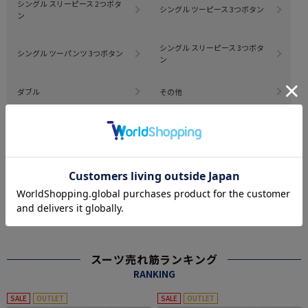
シングル スリーピース 2つボタ
シングル ツーピース 3つボタン
ン
シングル スリーピース 3つボタ
シングル ツーパンツ 3つボタン
ン
ダブル
その他
#この商品に関するタグで探す
#summer_intern
#万能ブラック無地メンズ
#Mリクルートスーツ
#all_season_item
#all_season
#スーツ ノータック
#スーツ 2つボタン
もっと見る
※クリックするとタグに関連した商品が表示されます。
スーツ売れ筋ランキング
RANKING
SALE
OUTLET
SALE
OUTLET