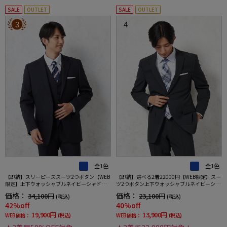
SALE
OUTLET
SALE
OUTLET
3
4
全1色
全1色
【即納】スリーピーススーツ2つボタン【WEB
【即納】選べる2着22000円【WEB限定】スー
限定】上下ウォッシャブルネイビーシャドウ
ツ2つボタン上下ウォッシャブルネイビーシャ
ストライプ3シーズン対応
ドウストライプ
価格：
価格：
34,100円
23,100円
(税込)
(税込)
42%off
40%off
19,900円
13,900円
WEB価格：
(税込)
WEB価格：
(税込)