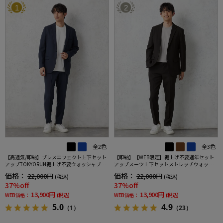
1
2
全2色
全3色
【高通気/即納】ブレスエフェクト上下セット
【即納】【WEB限定】裾上げ不要通年セット
アップTOKYORUN裾上げ不要ウォッシャブル
アップスーツ上下セットストレッチウォッシ
ストレッチブレスエフェクト生地背抜き2ボタ
ャブル【TOKYORUN】
価格：
価格：
22,000円
22,000円
(税込)
(税込)
ンジャケットウエストシャーリングノータッ
37%off
37%off
クパンツ
13,900円
13,900円
WEB価格：
(税込)
WEB価格：
(税込)
5.0
4.9
（1）
（23）