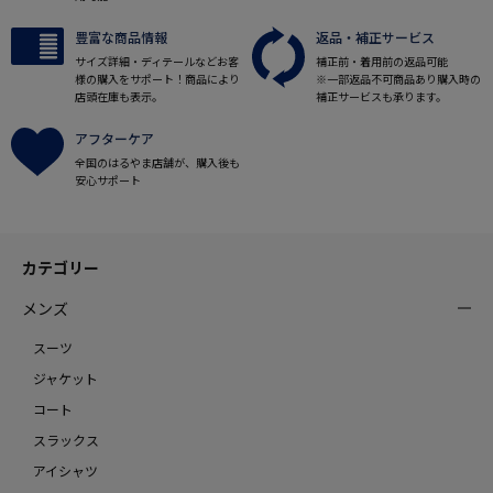
豊富な商品情報
返品・補正サービス
サイズ詳細・ディテールなどお客
補正前・着用前の返品可能
様の購入をサポート！商品により
※一部返品不可商品あり購入時の
店頭在庫も表示。
補正サービスも承ります。
アフターケア
全国のはるやま店舗が、購入後も
安心サポート
カテゴリー
メンズ
スーツ
ジャケット
コート
スラックス
アイシャツ