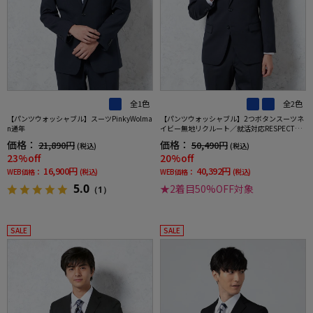
全1色
全2色
【パンツウォッシャブル】スーツPinkyWolma
【パンツウォッシャブル】2つボタンスーツネ
n通年
イビー無地リクルート／就活対応RESPECTNE
RO通年【定番】【スリムデザイン】
価格：
価格：
21,890円
50,490円
(税込)
(税込)
23%off
20%off
16,900円
40,392円
WEB価格：
(税込)
WEB価格：
(税込)
5.0
★2着目50%OFF対象
（1）
SALE
SALE