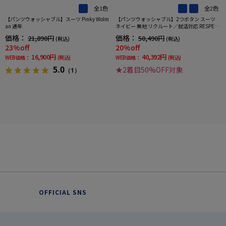
全1色
全2色
【パンツウォッシャブル】スーツ Pinky Wolm
【パンツウォッシャブル】2つボタン スーツ
an 通年
ネイビー 無地 リクルート／就活対応 RESPECT
NERO 通年【定番】【スリムデザイン】
価格：
価格：
21,890円
50,490円
(税込)
(税込)
23%off
20%off
16,900円
40,392円
WEB価格：
(税込)
WEB価格：
(税込)
5.0
★2着目50%OFF対象
（1）
OFFICIAL SNS