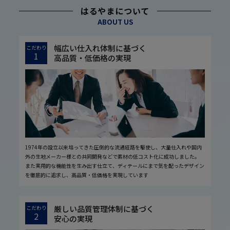
はるやまについて
ABOUT US
幅広い仕入れ体制に基づく
こだわり
1
高品質・低価格の実現
1974年の設立以来培ってきた圧倒的な流通経路を駆使し、大量仕入れや国内
外の生地メーカー様との共同開発などで素材の低コスト化に成功しました。
また実用的な機能性を生み出す仕立て、ディテールにまで気を配ったデザイン
を徹底的に追求し、高品質・低価格を実現しています
厳しい品質管理体制に基づく
こだわり
2
安心の実現