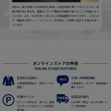
当社は、取引先様との共栄共存を重視した経営姿勢を貫いてきたことから、多
数の取引先に恵まれ、豊富なブランド商品を多数取り揃えることが可能になっ
ています。また、仕入れ先と一体になった商品開発がかのうであり、これによ
り「機能性の高さ」と「ファッション性の高さ」を同時に追求する強みを持っ
ています。
オンラインストアの特長
ONLINE STORE FEATURES
圧倒的な品揃え
お買い得情報満載
大型店限定商品や、特別サイズも
会員限定クーポンや、限定価格で
豊富！
購入できる！
共通ポイント
全国送料無料
ポイントが貯まる、使える。店舗
5,000円（税込）以上のお買い上
でもネットでもポイントの相互利
げで送料無料
用可能！