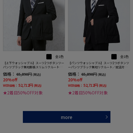
全1色
全1色
【上下ウォッシャブル】スーツ2つボタンツー
【パンツウォッシャブル】スーツ2つボタンツ
パンツブラック無地脚長スリムリクルート／
ーパンツブラック無地リクルート／就活対応R
就活対応RESPECTNERO通年【定番】【スリ
ESPECTNERO通年【定番】【スリムデザイ
価格：
価格：
65,890円
65,890円
(税込)
(税込)
ムデザイン】
ン】
20%off
20%off
52,712円
52,712円
WEB価格：
(税込)
WEB価格：
(税込)
★2着目50%OFF対象
★2着目50%OFF対象
more