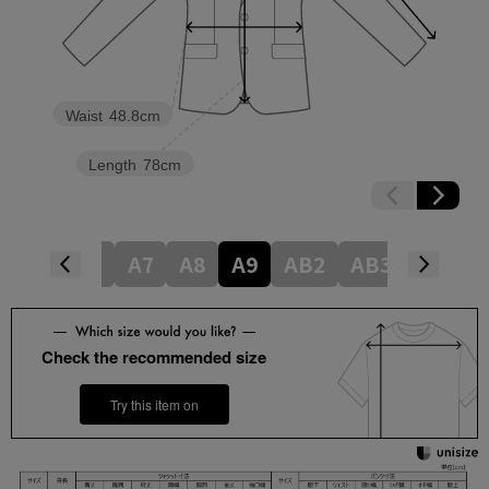
Waist
48.8cm
Length
78cm
A5
A6
A7
A8
A9
AB2
AB3
AB4
Check the recommended size
Try this item on