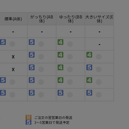
がっちり(AB
ゆったり(BB
大きいサイズ(E
標準(A体)
体)
体)
体)
-
-
-
-
-
☓
☓
送
ご注文の翌営業日の発送
3～5営業日で発送予定