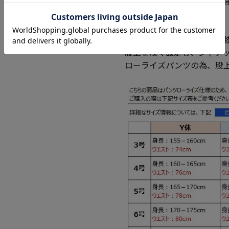
上着はウエストのくびれを
■スラックス：
脚長、美脚効果を得る為、
股上を浅く設定し、ジャケ
ローライズパンツの為、股