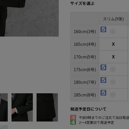
サイズを選ぶ
スリム(Y体)
160cm(3号)
☓
165cm(4号)
☓
170cm(5号)
175cm(6号)
180cm(7号)
185cm(8号)
発送予定日について
午前9時までのご注文で当日発
2～4営業日で発送予定